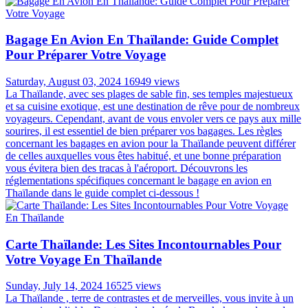
trésors anciens et des monuments vénérés. Alors, quand partir au
Vietnam ? Quelle est la meilleure période pour voyage au Vietnam ?
Est-il Possible De Voyager Sans Billet Retour En
Thaïlande ?
Thursday, August 29, 2024
17174 views
La Thaïlande, avec ses plages paradisiaques, sa cuisine exquise et sa
riche culture, attire chaque année des millions de voyageurs du
monde entier. Pour beaucoup, l'idée de partir à l'aventure sans
contrainte de retour est séduisante. Cependant, la question se pose :
est-il vraiment possible de voyager sans billet retour en Thaïlande ?
Découvrons ensemble la réponse avec Autour Asia dans l'article ci-
dessous !
Bagage En Avion En Thaïlande: Guide Complet
Pour Préparer Votre Voyage
Saturday, August 03, 2024
16949 views
La Thaïlande, avec ses plages de sable fin, ses temples majestueux
et sa cuisine exotique, est une destination de rêve pour de nombreux