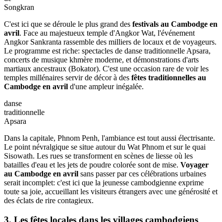
des musiques locales et des jeux populaires. C’est une immersion
totale dans une culture millénaire où la spiritualité rencontre une
liesse populaire contagieuse.
2. Les célébrations de Songkran dans les villes
touristiques
Si vous cherchez
que faire au Cambodge en avril
pour vivre
l'aspect le plus festif du Nouvel An, dirigez-vous vers les centres
urbains. Bien que le terme Songkran soit souvent associé à la
Thaïlande, le Cambodge célèbre son propre Sankranta avec une
ferveur unique, transformant les villes en gigantesques zones de fête.
Les
célébrations
de
Songkran
C'est ici que se déroule le plus grand des
festivals au Cambodge en
avril
. Face au majestueux temple d'Angkor Wat, l'événement
Angkor Sankranta rassemble des milliers de locaux et de voyageurs.
Le programme est riche: spectacles de danse traditionnelle Apsara,
concerts de musique khmère moderne, et démonstrations d'arts
martiaux ancestraux (Bokator). C'est une occasion rare de voir les
temples millénaires servir de décor à des
fêtes traditionnelles au