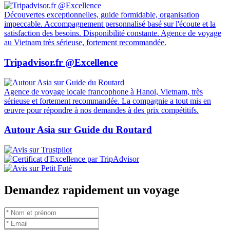
fréquence et le type de prise électrique au Vietnam pour garantir une
expérience sans encombre. Comprendre les normes de tension
locales, les variations de fréquence et la nécessité d'adaptateurs et de
prises courant vietnam compatibles vous aidera à bien vous préparer
et à être bien équipé pour votre voyage au Vietnam. Suivez l'article
ci-dessous d'Autour Asia pour obtenir plus d'informations utiles sur
les prises électriques au Vietnam !
Autour Asia est fortement recommandée
sur
Prônant la mission 'plus satisfait que prévu' et offrant des
expériences authentiques, nous avons reçu de nombreuses
recommandations sur des forums de voyage réputés :
Découvertes exceptionnelles, guide formidable, organisation
impeccable. Accompagnement personnalisé basé sur l'écoute et la
satisfaction des besoins. Disponibilité constante. Agence de voyage
au Vietnam très sérieuse, fortement recommandée.
Tripadvisor.fr @Excellence