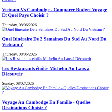
Guide voyage par thème
Choses à faire & à voir
Cuisine & café
Top hébergements
Loisirs et shopping
Informations utiles
Expériences des clients
Articles similaires
Vietnam Vs Cambodge - Comparer Budget Voyage
Et Quel Pays Choisir ?
Thursday, 08/06/2026
Quel Itinéraire De 2 Semaines Du Sud Au Nord Du