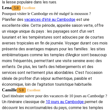
Khmer ?
Voyager au Cambodge en avril
demande une organisation
rigoureuse. Durant le Nouvel An Khmer, le pays connaît un pic
de transhumance nationale : les bus, minivans et vols internes
affichent complet des semaines à l'avance. De nombreux
chauffeurs rentrent dans leurs familles, réduisant l'offre de
transport urbain. Pour profiter sereinement des
festivals au
Cambodge en avril
, réservez vos trajets et hébergements
bien avant les festivités. Sur place, privilégiez la marche ou
les tuk-tuks locaux pour vous immerger dans les
fêtes
traditionnelles au Cambodge en avril,
tout en gardant à
l'esprit que les temps de trajet peuvent doubler en raison de
la liesse populaire dans les rues.
Lena
5.0
Excellent
Pourquoi visiter le Cambodge en été malgré la mousson ?
Planifier des
vacances d'été au Cambodge
est une
excellente idée. Cette période, appelée saison verte, offre
un visage unique du pays : les paysages sont d'un vert
luxuriant et les températures sont adoucies par de courtes