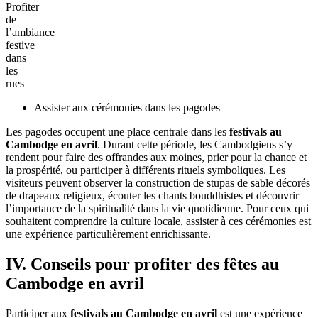
aux
jeux
traditionnels
khmers
Profiter de l’ambiance festive dans les rues
Dans les grandes villes comme Siem Reap ou Phnom Penh, les rues
se transforment en véritables lieux de fête pendant plusieurs jours.
Musique, danses, spectacles culturels et célèbres batailles d’eau font
partie des moments forts des célébrations. Les habitants comme les
voyageurs se rassemblent pour célébrer ensemble dans une
ambiance joyeuse et dynamique. Participer à ces festivités urbaines
est l’une des meilleures façons de ressentir l’énergie et la convivialité
qui caractérisent les
fêtes traditionnelles au Cambodge en avril
.
Profiter
de
l’ambiance
festive
dans
les
rues
Assister aux cérémonies dans les pagodes