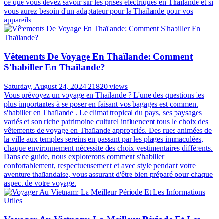
Articles les plus lus
Faut-il Un Adaptateur électrique Pour Voyager En
Thaïlande ?
Wednesday, August 28, 2024
32436 views
Lorsqu'on prépare un voyage à l'étranger, on pense souvent à la
valise, aux billets d'avion et aux activités sur place. Cependant, un
aspect crucial est souvent négligé: la compatibilité de nos appareils
électriques avec le système électrique local. C'est particulièrement
vrai pour un voyage en Thaïlande, où le système électrique diffère
de celui de la France. Dans cet article, nous allons explorer en détail
ce que vous devez savoir sur les prises électriques en Thaïlande et si
vous aurez besoin d'un adaptateur pour la Thaïlande pour vos
appareils.
Vêtements De Voyage En Thaïlande: Comment
S'habiller En Thaïlande?