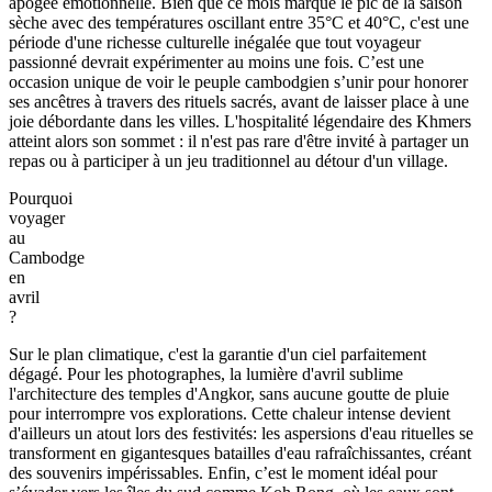
apogée émotionnelle. Bien que ce mois marque le pic de la saison
sèche avec des températures oscillant entre 35°C et 40°C, c'est une
période d'une richesse culturelle inégalée que tout voyageur
passionné devrait expérimenter au moins une fois. C’est une
occasion unique de voir le peuple cambodgien s’unir pour honorer
ses ancêtres à travers des rituels sacrés, avant de laisser place à une
joie débordante dans les villes. L'hospitalité légendaire des Khmers
atteint alors son sommet : il n'est pas rare d'être invité à partager un
repas ou à participer à un jeu traditionnel au détour d'un village.
Pourquoi
voyager
au
Cambodge
en
avril
?
Sur le plan climatique, c'est la garantie d'un ciel parfaitement
dégagé. Pour les photographes, la lumière d'avril sublime
l'architecture des temples d'Angkor, sans aucune goutte de pluie
pour interrompre vos explorations. Cette chaleur intense devient
d'ailleurs un atout lors des festivités: les aspersions d'eau rituelles se
transforment en gigantesques batailles d'eau rafraîchissantes, créant
des souvenirs impérissables. Enfin, c’est le moment idéal pour