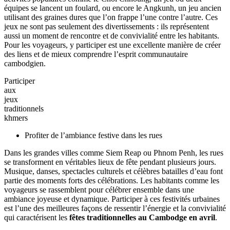
Si vous choisissez de
voyager au Cambodge en avril
, vous aurez
l’occasion de vivre l’une des périodes les plus animées de l’année.
Les
festivals au Cambodge en avril
, notamment le Nouvel An
khmer, offrent de nombreuses activités qui permettent aux visiteurs
de découvrir la culture locale tout en partageant des moments festifs
avec les habitants. Entre traditions religieuses, jeux populaires et
célébrations dans les rues, les possibilités sont nombreuses pour
ceux qui se demandent
que faire au Cambodge en avril
.
Participer aux jeux traditionnels khmers
Pendant les
fêtes traditionnelles au Cambodge en avril
, les
villages et les temples organisent souvent des jeux traditionnels
ouverts à tous. Les visiteurs peuvent observer ou participer à des
activités populaires comme le Chol Chhoung, un jeu où deux
équipes se lancent un foulard, ou encore le Angkunh, un jeu ancien
utilisant des graines dures que l’on frappe l’une contre l’autre. Ces
jeux ne sont pas seulement des divertissements : ils représentent
aussi un moment de rencontre et de convivialité entre les habitants.
Pour les voyageurs, y participer est une excellente manière de créer
des liens et de mieux comprendre l’esprit communautaire
cambodgien.
Participer