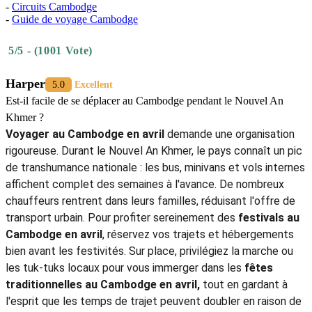
découvrir la richesse culturelle et les traditions du pays. Entre les
cérémonies spirituelles du Nouvel An khmer, les jeux populaires
dans les villages et l’ambiance festive dans les grandes villes,
voyager au Cambodge en avril
permet de vivre une expérience
authentique et chaleureuse. Pour les voyageurs qui se demandent
que faire au Cambodge en avril
, participer à ces
fêtes
traditionnelles au Cambodge en avril
reste l’un des meilleurs
moyens de comprendre la culture khmère. Pour organiser votre
séjour et découvrir les plus belles célébrations, n’hésitez pas à
planifier votre
voyage au Cambodge
avec
Autour Asia
-
guide
voyage Cambodge
, votre expert des expériences culturelles en Asie.
En savoir plus:
-
Janvier Au Soleil Au Cambodge
-
Cambodge en 2 Semaines
-
Circuits Cambodge
-
Guide de voyage Cambodge
5/5 - (1001 Vote)
Harper
5.0
Excellent
Est-il facile de se déplacer au Cambodge pendant le Nouvel An