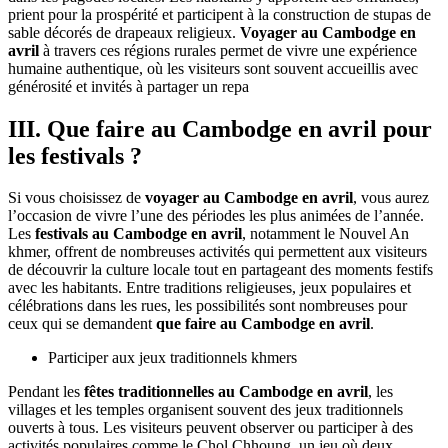
demandent
que faire au Cambodge en avri
l, participer aux jeux
populaires organisés sur les places des villages est une expérience
unique. Petits et grands se retrouvent pour jouer ensemble au Chol
Chhoung (lancer de foulard) ou au Angkunh, dans une ambiance
joyeuse et chaleureuse qui reflète parfaitement l’esprit
communautaire khmer.
Les
fêtes
locales
dans
les
villages
cambodgiens
Le cœur de ces
festivals au Cambodge en avril
se trouve souvent
dans les pagodes locales. Les habitants y apportent des offrandes,
prient pour la prospérité et participent à la construction de stupas de
sable décorés de drapeaux religieux.
Voyager au Cambodge en
avril
à travers ces régions rurales permet de vivre une expérience
humaine authentique, où les visiteurs sont souvent accueillis avec
générosité et invités à partager un repa
III. Que faire au Cambodge en avril pour
les festivals ?