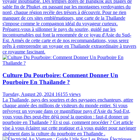
voyageurs. Cependant, avant de vous envoler vers ce pays aux mille
sourires, il est essentiel de bien préparer vos bagages. Les règles
concernant les bagages en avion pour la Thaïlande peuvent différer
de celles auxquelles vous êtes habitué, et une bonne préparation
vous évitera bien des tracas à l'aéroport. Découvrons les
réglementations spécifiques concernant le bagage en avion en
Thaïlande dans le guide complet ci-dessous !
Carte Thaïlande: Les Sites Incontournables Pour
Votre Voyage En Thaïlande
Sunday, July 14, 2024
16525 views
La Thaïlande , terre de contrastes et de merveilles, vous invite à un
voyage inoubliable. Des temples dorés de Bangkok aux plages de
sable fin de Phuket, en passant par les montagnes verdoyantes du
nord, chaque région recèle des trésors à découvrir. Pour ne rien
manquer de ces sites emblématiques, une carte de la Thaïlande
s'impose comme le compagnon idéal du voyageur curieux.
Préparez-vous à sillonner le pays du sourire, guidé par les
incontournables qui font la renommée de ce joyau d'Asie du Sud-
Est. Armés de cette carte et de nos recommandations, vous serez
prêts à entreprendre un voyage en Thaïlande extraordinaire à travers