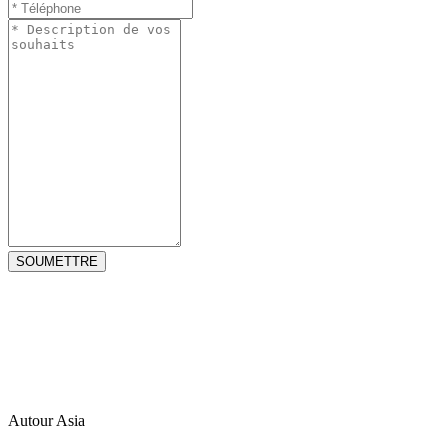
Agence de voyage locale francophone à Hanoi, Vietnam, très
sérieuse et fortement recommandée. La compagnie a tout mis en
œuvre pour répondre à nos demandes à des prix compétitifs.
Autour Asia sur Guide du Routard
Demandez rapidement un voyage