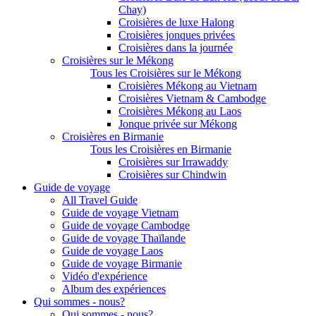
Chay)
Croisières de luxe Halong
Croisières jonques privées
Croisières dans la journée
Croisières sur le Mékong
Tous les Croisières sur le Mékong
Croisières Mékong au Vietnam
Croisières Vietnam & Cambodge
Croisières Mékong au Laos
Jonque privée sur Mékong
Croisières en Birmanie
Tous les Croisières en Birmanie
Croisières sur Irrawaddy
Croisières sur Chindwin
Guide de voyage
All Travel Guide
Guide de voyage Vietnam
Guide de voyage Cambodge
Guide de voyage Thaïlande
Guide de voyage Laos
Guide de voyage Birmanie
Vidéo d'expérience
Album des expériences
Qui sommes - nous?
Qui sommes - nous?