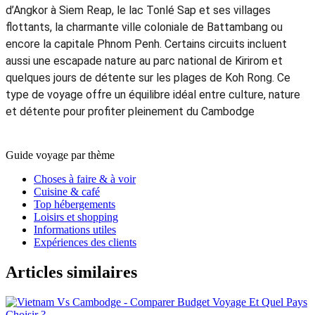
averses tropicales en fin de journée. Voyager durant ces mois
présente des avantages majeurs pour les familles : les sites
emblématiques comme les temples d'Angkor sont beaucoup
moins fréquentés, permettant une visite sereine avec des
enfants. De plus, les tarifs des hébergements et des
services sont nettement plus abordables. C'est l'occasion
idéale de profiter d'un séjour authentique, paisible et
économique, loin de l'agitation touristique habituelle.
Camille
5.0
Excellent
Quel itinéraire suivre pour des vacances de 10 jours au Cambodge ?
Un itinéraire classique de
10 jours au Cambodge
permet de
découvrir les incontournables du pays, comme les temples
d’Angkor à Siem Reap, le lac Tonlé Sap et ses villages
flottants, la charmante ville coloniale de Battambang ou
encore la capitale Phnom Penh. Certains circuits incluent
aussi une escapade nature au parc national de Kirirom et
quelques jours de détente sur les plages de Koh Rong. Ce
type de voyage offre un équilibre idéal entre culture, nature
et détente pour profiter pleinement du Cambodge