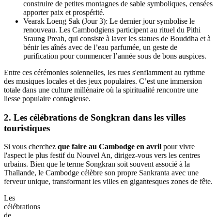
Chnam
Thmey)
Si vous vous demandez
que faire au Cambodge en avril
,
l'immersion dans ces
fêtes traditionnelles au Cambodge en avril
est une étape incontournable. Chaque journée possède une
signification et des rituels bien précis :
Maha Songkran (Jour 1): Cette première journée marque
l’accueil des nouveaux anges protecteurs. Les habitants
nettoient leurs maisons, décorent les autels avec des fleurs et
préparent des offrandes de fruits afin d’attirer la chance pour
la nouvelle année.
Virak Wanabat (Jour 2): Cette journée est consacrée à la
générosité et aux bonnes actions. Les fidèles se rendent dans
les pagodes pour offrir de la nourriture aux moines et
construire de petites montagnes de sable symboliques, censées
apporter paix et prospérité.
Vearak Loeng Sak (Jour 3): Le dernier jour symbolise le
renouveau. Les Cambodgiens participent au rituel du Pithi
Sraung Preah, qui consiste à laver les statues de Bouddha et à
bénir les aînés avec de l’eau parfumée, un geste de
purification pour commencer l’année sous de bons auspices.
Entre ces cérémonies solennelles, les rues s'enflamment au rythme