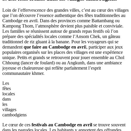
Cambodge en avril
d'une ampleur inégalée.
danse
traditionnelle
Apsara
Dans la capitale, Phnom Penh, l'ambiance est tout aussi électrisante.
Le point névralgique se situe autour du Wat Phnom et sur le quai
Sisowath. Les rues se transforment en scènes de liesse où les
batailles d'eau et les jets de poudre colorée sont de mise.
Voyager
au Cambodge en avril
sans passer par ces célébrations urbaines
serait incomplet: c'est ici que la jeunesse cambodgienne exprime
toute sa joie, accueillant les visiteurs étrangers avec une générosité et
des éclats de rire contagieux.
3. Les fêtes locales dans les villages cambodgiens
Loin de l’effervescence des grandes villes, c’est au cœur des villages
que l’on découvre l’essence authentique des fêtes traditionnelles au
Cambodge en avril. Dans des provinces comme Battambang ou
Kampong Thom, l’atmosphère devient plus paisible et conviviale.
Les familles se réunissent autour de grands repas festifs où l’on
prépare des spécialités locales comme l’Ansom Chek, un gâteau
traditionnel de riz gluant à la banane. Pour les voyageurs qui se