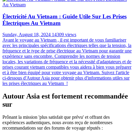
ce royaume fascinant.
Culture Du Pourboire: Comment Donner Un
Pourboire En Thaïlande ?
Tuesday, August 20, 2024
16155 views
La Thaïlande, pays des sourires et des paysages enchanteurs, attire
chaque année des millions de visiteurs du monde entier. Si vous
prévoyez un voyage dans ce magnifique pays d'Asie du Sud-Est,
vous vous êtes peut-être déjà posé la question : faut-il donner un
pourboire en Thaïlande ? Et si oui, comment procéder ? Cet article
vise à vous éclairer sur cette pratique et à vous guider pour naviguer
aisément dans la culture du pourboire en Thaïlande .
Électricité Au Vietnam : Guide Utile Sur Les Prises
Électriques Au Vietnam
Sunday, August 18, 2024
14309 views
Avant le voyage au Vietnam , il est important de vous familiariser
avec les principales spécifications électriques telles que la tension, la