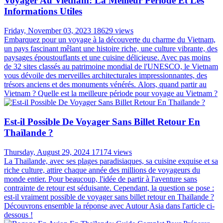
Saturday, August 24, 2024
21820 views
Vous prévoyez un voyage en Thaïlande ? L'une des questions les
plus importantes à se poser en faisant vos bagages est comment
s'habiller en Thaïlande . Le climat tropical du pays, ses paysages
variés et son riche patrimoine culturel influencent tous le choix des
vêtements de voyage en Thaïlande appropriés. Des rues animées de
la ville aux temples sereins en passant par les plages immaculées,
chaque environnement nécessite des choix vestimentaires différents.
Dans ce guide, nous explorerons comment s'habiller
confortablement, respectueusement et avec style pendant votre
aventure thaïlandaise, vous assurant d'être bien préparé pour chaque
aspect de votre voyage.
Voyager Au Vietnam: La Meilleur Période Et Les
Informations Utiles
Friday, November 03, 2023
18629 views
Embarquez pour un voyage à la découverte du charme du Vietnam,
un pays fascinant mêlant une histoire riche, une culture vibrante, des
paysages époustouflants et une cuisine délicieuse. Avec pas moins
de 32 sites classés au patrimoine mondial de l'UNESCO, le Vietnam
vous dévoile des merveilles architecturales impressionnantes, des