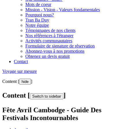
Mots de coeur
Mission - Vision - Valeurs fondamentales
Pourquoi nous?
Tran Ba Duy
Notre équipe
Témoignages de nos clients
Nos références à l'étranger
Activités communautaires
Formulaire de signature de réservation
Abonnez-vous à nos promotions
Obtenez un devis gratuit
Contact
Voyage sur mesure
Content [
]
hide
Content [
]
Switch to sidebar
Fête Avril Cambodge - Guide Des
Festivals Incontournables