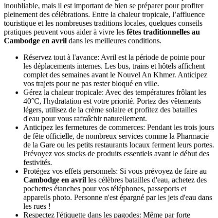
Les pagodes occupent une place centrale dans les
festivals au
Cambodge en avril
. Durant cette période, les Cambodgiens s’y
rendent pour faire des offrandes aux moines, prier pour la chance et
la prospérité, ou participer à différents rituels symboliques. Les
visiteurs peuvent observer la construction de stupas de sable décorés
de drapeaux religieux, écouter les chants bouddhistes et découvrir
l’importance de la spiritualité dans la vie quotidienne. Pour ceux qui
souhaitent comprendre la culture locale, assister à ces cérémonies est
une expérience particulièrement enrichissante.
IV. Conseils pour profiter des fêtes au
Cambodge en avril
Participer aux
festivals au Cambodge en avril
est une expérience
inoubliable, mais il est important de bien se préparer pour profiter
pleinement des célébrations. Entre la chaleur tropicale, l’affluence
touristique et les nombreuses traditions locales, quelques conseils
pratiques peuvent vous aider à vivre les
fêtes traditionnelles au
Cambodge en avril
dans les meilleures conditions.
Réservez tout à l'avance: Avril est la période de pointe pour
les déplacements internes. Les bus, trains et hôtels affichent
complet des semaines avant le Nouvel An Khmer. Anticipez