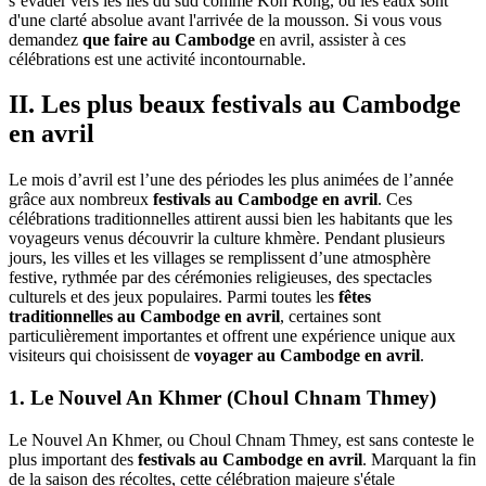
s’évader vers les îles du sud comme Koh Rong, où les eaux sont
d'une clarté absolue avant l'arrivée de la mousson. Si vous vous
demandez
que faire au Cambodge
en avril, assister à ces
célébrations est une activité incontournable.
II. Les plus beaux festivals au Cambodge
en avril
Le mois d’avril est l’une des périodes les plus animées de l’année
grâce aux nombreux
festivals au Cambodge en avril
. Ces
célébrations traditionnelles attirent aussi bien les habitants que les
voyageurs venus découvrir la culture khmère. Pendant plusieurs
jours, les villes et les villages se remplissent d’une atmosphère
festive, rythmée par des cérémonies religieuses, des spectacles
culturels et des jeux populaires. Parmi toutes les
fêtes
traditionnelles au Cambodge en avril
, certaines sont
particulièrement importantes et offrent une expérience unique aux
visiteurs qui choisissent de
voyager au Cambodge en avril
.
1. Le Nouvel An Khmer (Choul Chnam Thmey)
Le Nouvel An Khmer, ou Choul Chnam Thmey, est sans conteste le
plus important des
festivals au Cambodge en avril
. Marquant la fin
de la saison des récoltes, cette célébration majeure s'étale