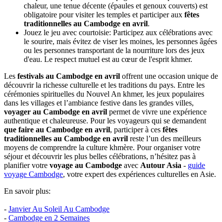
vos trajets pour ne pas rester bloqué en ville.
Gérez la chaleur tropicale: Avec des températures frôlant les
40°C, l'hydratation est votre priorité. Portez des vêtements
légers, utilisez de la crème solaire et profitez des batailles
d'eau pour vous rafraîchir naturellement.
Anticipez les fermetures de commerces: Pendant les trois jours
de fête officielle, de nombreux services comme la Pharmacie
de la Gare ou les petits restaurants locaux ferment leurs portes.
Prévoyez vos stocks de produits essentiels avant le début des
festivités.
Protégez vos effets personnels: Si vous prévoyez de faire au
Cambodge en avril
les célèbres batailles d'eau, achetez des
pochettes étanches pour vos téléphones, passeports et
appareils photo. Personne n'est épargné par les jets d'eau dans
les rues !
Respectez l'étiquette dans les pagodes: Même par forte
chaleur, une tenue décente (épaules et genoux couverts) est
obligatoire pour visiter les temples et participer aux
fêtes
traditionnelles au Cambodge en avril
.
Jouez le jeu avec courtoisie: Participez aux célébrations avec
le sourire, mais évitez de viser les moines, les personnes âgées
ou les personnes transportant de la nourriture lors des jeux
d'eau. Le respect mutuel est au cœur de l'esprit khmer.
Les
festivals au Cambodge en avril
offrent une occasion unique de