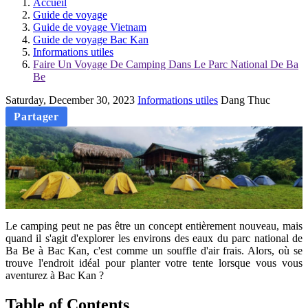
Accueil
Guide de voyage
Guide de voyage Vietnam
Guide de voyage Bac Kan
Informations utiles
Faire Un Voyage De Camping Dans Le Parc National De Ba
Be
Saturday, December 30, 2023
Informations utiles
Dang Thuc
Partager
Le camping peut ne pas être un concept entièrement nouveau, mais
quand il s'agit d'explorer les environs des eaux du parc national de
Ba Be à Bac Kan, c'est comme un souffle d'air frais. Alors, où se
trouve l'endroit idéal pour planter votre tente lorsque vous vous
aventurez à Bac Kan ?
Table of Contents