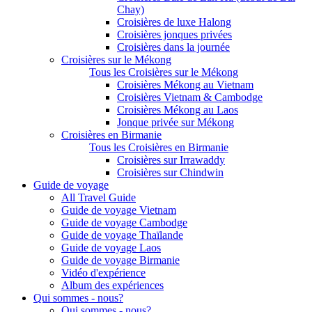
Chay)
Croisières de luxe Halong
Croisières jonques privées
Croisières dans la journée
Croisières sur le Mékong
Tous les Croisières sur le Mékong
Croisières Mékong au Vietnam
Croisières Vietnam & Cambodge
Croisières Mékong au Laos
Jonque privée sur Mékong
Croisières en Birmanie
Tous les Croisières en Birmanie
Croisières sur Irrawaddy
Croisières sur Chindwin
Guide de voyage
All Travel Guide
Guide de voyage Vietnam
Guide de voyage Cambodge
Guide de voyage Thaïlande
Guide de voyage Laos
Guide de voyage Birmanie
Vidéo d'expérience
Album des expériences
Qui sommes - nous?
Qui sommes - nous?