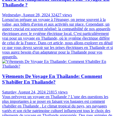
Thaïlande ?
Wednesday, August 28, 2024
32427 views
Lorsqu'on prépare un voyage à l'étranger, on pense souvent à la
valise, aux billets d'avion et aux activités sur place. Cependant, un
aspect crucial est souvent négligé: la compatibilité de nos appareils
électriques avec le système électrique local. C'est particulièrement
vrai pour un voyage en Thaïlande, où le système électrique diffère
de celui de la France. Dans cet article, nous allons explorer en détail
ce que vous devez savoir sur les prises électriques en Thaïlande et si
vous aurez besoin d'un adaptateur pour la Thaïlande pour vos
appareils.
Vêtements De Voyage En Thaïlande: Comment
S'habiller En Thaïlande?
Saturday, August 24, 2024
21815 views
Vous prévoyez un voyage en Thaïlande ? L'une des questions les
plus importantes à se poser en faisant vos bagages est comment
s'habiller en Thaïlande . Le climat tropical du pays, ses paysages
variés et son riche patrimoine culturel influencent tous le choix des
vêtements de voyage en Thaïlande appropriés. Des rues animées de