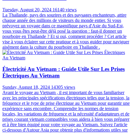
Tuesday, August 20, 2024
16140 views
La Thaïlande, pays des sourires et des paysages enchanteurs, attire
chaque année des millions de visiteurs du monde entier. Si vous
prévoyez un voyage dans ce magnifique pays d'Asie du Sud-Est,
vous vous êtes peut-être déjà posé la question : faut-il donner un
pourboire en Thaïlande ? Et si oui, comment procéder ? Cet article
vise à vous éclairer sur cette pratique et à vous guider pour naviguer
aisément dans la culture du pourboire en Thaïlande .
Électricité Au Vietnam : Guide Utile Sur Les Prises
Électriques Au Vietnam
Sunday, August 18, 2024
14305 views
Avant le voyage au Vietnam , il est important de vous familiariser
avec les principales spécifications électriques telles que la tension, la
fréquence et le type de prise électrique au Vietnam pour garantir une
expérience sans encombre. Comprendre les normes de tension
locales, les variations de fréquence et la nécessité d'adaptateurs et de
prises courant vietnam compatibles vous aidera à bien vous préparer
et à être bien équipé pour votre voyage au Vietnam. Suivez l'article
ci-dessous d'Autour Asia pour obtenir plus d'informations utiles sur