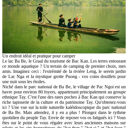
Un endroit idéal et pratique pour camper
Le lac Ba Be, le Graal du tourisme de Bac Kan. Les terres entourant
ce monde aquatique ? Un terrain de camping de premier choix, mes
amis. Imaginez ceci : l'extrémité de la rivière Leng, le serein jardin
de Lac Nga et la mystique grotte Puong - vos coins douillets pour
une nuit sous les étoiles.
Niché dans le parc national de Ba Be, le village de Pac Ngoi est un
havre pour environ 80 foyers, appartenant principalement au groupe
ethnique Tay. C'est l'une des rares poches à Bac Kan qui conserve la
riche tapisserie de la culture et du patrimoine Tay. Qu'obtenez-vous
ici ? Une vue sur la toile naturelle kaléidoscopique du parc national
de Ba Be. Mais attendez, il y en a plus ! Plongez dans le rythme
quotidien du peuple Tay. Envie de reposer vos os fatigués ici ? Vous
êtes sur le point de vous régaler avec leurs anciennes maisons sur
pilotis et les airs hypnotiques du "hat then," "hat si," et "hat luon."