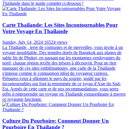
Thaïlande dans le guide complet ci-dessous !
Carte Thaïlande: Les Sites Incontournables Pour
Votre Voyage En Thaïlande
Sunday, July 14, 2024
16524 views
La Thaïlande , terre de contrastes et de merveilles, vous invite à un
voyage inoubliable. Des temples dorés de Bangkok aux plages de
sable fin de Phuket, en passant par les montagnes verdoyantes du
nord, chaque région recèle des trésors à découvrir. Pour ne rien
manquer de ces sites emblématiques, une carte de la Thaïlande
s'impose comme le compagnon idéal du voyageur curieux.
Préparez-vous à sillonner le pays du sourire, guidé par les
incontournables qui font la renommée de ce joyau d'Asie du Sud-
Est. Armés de cette carte et de nos recommandations, vous serez
prêts à entreprendre un voyage en Thaïlande extraordinaire à travers
ce royaume fascinant.
Culture Du Pourboire: Comment Donner Un
Pourboire En Thaïlande ?