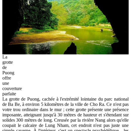
La
grotte
de
Puong
offre
une
couverture
parfaite
La grotte de Puong, cachée à l'extrémité lointaine du parc national
de Ba Be, à environ 5 kilomètres de la ville de Cho Ra. Ce n'est pas
votre trou ordinaire dans le mur ; cette grotte présente une présence
imposante, atteignant jusqu'à 30 mètres de hauteur et s'étendant sur
solides 300 mètres de long. Creusée par la rivière Nang alors qu'elle
coupait le calcaire de Lung Nham, cet endroit n'est pas juste une
simple caverne. À l'intérieur, c'est un spectacle psychédélique - les