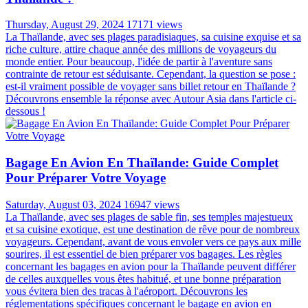
Thursday, August 29, 2024
17171 views
La Thaïlande, avec ses plages paradisiaques, sa cuisine exquise et sa
riche culture, attire chaque année des millions de voyageurs du
monde entier. Pour beaucoup, l'idée de partir à l'aventure sans
contrainte de retour est séduisante. Cependant, la question se pose :
est-il vraiment possible de voyager sans billet retour en Thaïlande ?
Découvrons ensemble la réponse avec Autour Asia dans l'article ci-
dessous !
Bagage En Avion En Thaïlande: Guide Complet
Pour Préparer Votre Voyage
Saturday, August 03, 2024
16947 views
La Thaïlande, avec ses plages de sable fin, ses temples majestueux
et sa cuisine exotique, est une destination de rêve pour de nombreux
voyageurs. Cependant, avant de vous envoler vers ce pays aux mille
sourires, il est essentiel de bien préparer vos bagages. Les règles
concernant les bagages en avion pour la Thaïlande peuvent différer
de celles auxquelles vous êtes habitué, et une bonne préparation
vous évitera bien des tracas à l'aéroport. Découvrons les
réglementations spécifiques concernant le bagage en avion en