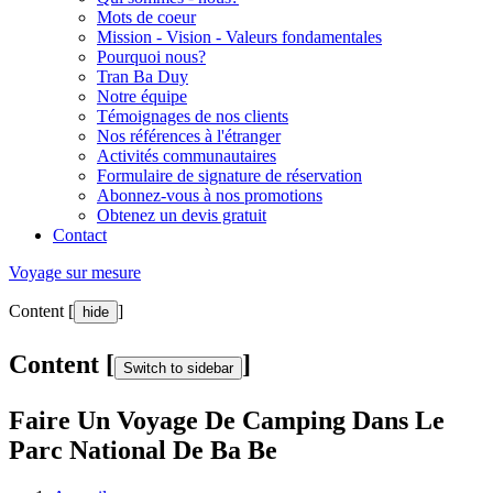
Mots de coeur
Mission - Vision - Valeurs fondamentales
Pourquoi nous?
Tran Ba Duy
Notre équipe
Témoignages de nos clients
Nos références à l'étranger
Activités communautaires
Formulaire de signature de réservation
Abonnez-vous à nos promotions
Obtenez un devis gratuit
Contact
Voyage sur mesure
Content [
]
hide
Content [
]
Switch to sidebar
Faire Un Voyage De Camping Dans Le
Parc National De Ba Be