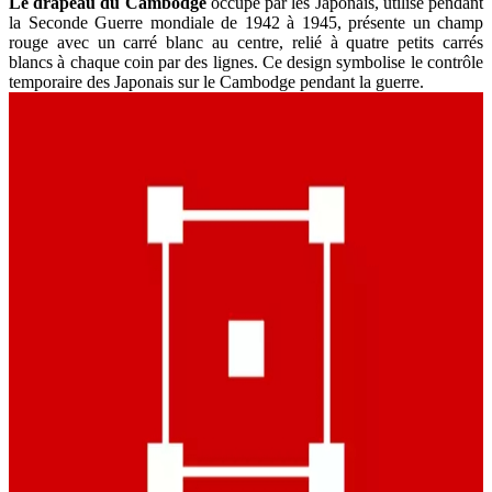
Le drapeau du Cambodge
occupé par les Japonais, utilisé pendant
la Seconde Guerre mondiale de 1942 à 1945, présente un champ
rouge avec un carré blanc au centre, relié à quatre petits carrés
blancs à chaque coin par des lignes. Ce design symbolise le contrôle
temporaire des Japonais sur le Cambodge pendant la guerre.