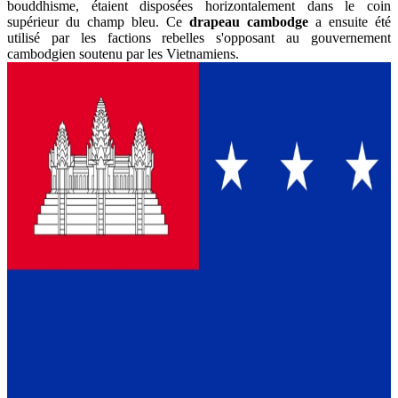
bouddhisme, étaient disposées horizontalement dans le coin
supérieur du champ bleu. Ce
drapeau cambodge
a ensuite été
utilisé par les factions rebelles s'opposant au gouvernement
cambodgien soutenu par les Vietnamiens.