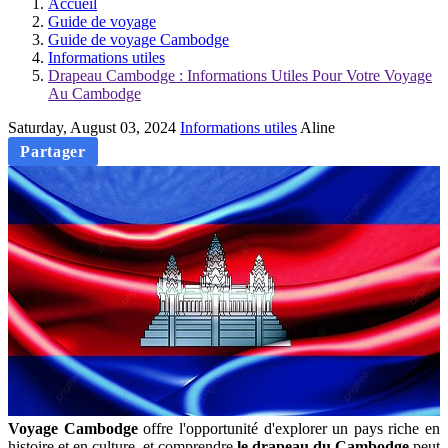
Accueil
Guide de voyage
Guide de voyage Cambodge
Informations utiles
Drapeau Cambodge : Informations Utiles Pour Votre Voyage
Au Cambodge
Saturday, August 03, 2024
Informations utiles
Aline
Partager
Voyage Cambodge
offre l'opportunité d'explorer un pays riche en
histoire et en culture, et comprendre
le drapeau du Cambodge
peut