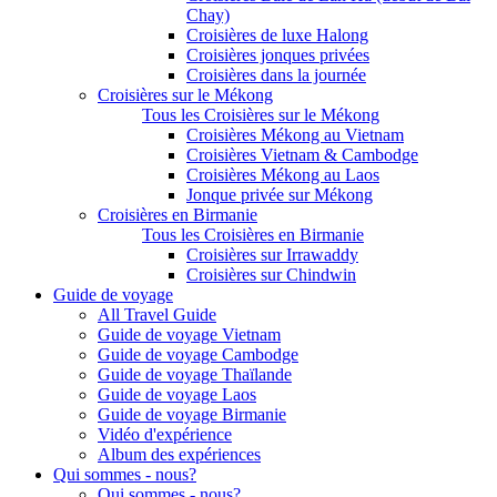
Chay)
Croisières de luxe Halong
Croisières jonques privées
Croisières dans la journée
Croisières sur le Mékong
Tous les Croisières sur le Mékong
Croisières Mékong au Vietnam
Croisières Vietnam & Cambodge
Croisières Mékong au Laos
Jonque privée sur Mékong
Croisières en Birmanie
Tous les Croisières en Birmanie
Croisières sur Irrawaddy
Croisières sur Chindwin
Guide de voyage
All Travel Guide
Guide de voyage Vietnam
Guide de voyage Cambodge
Guide de voyage Thaïlande
Guide de voyage Laos
Guide de voyage Birmanie
Vidéo d'expérience
Album des expériences
Qui sommes - nous?
Qui sommes - nous?