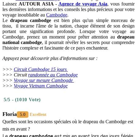
Laissez
AUTOUR ASIA -
Agence de voyage Asia
, vous fournir
les dernières informations et les conseils les plus précieux pour votre
voyage inoubliable au
Cambodge
.
Le
drapeau cambodge
est bien plus qu'un simple morceau de
tissu, il incarne l'âme de la nation, chaque élément de son design
portant une signification profonde. Lorsque votre voyage au
Cambodge, prenez un moment pour prêter attention au
drapeau
national cambodge
, il pourrait révéler les secrets pour comprendre
l'histoire complexe et fascinante de ce pays enchanteur.
Appuyez pour découvrir plus d'informations sur :
>>>
Circuit Cambodge 15 jours
>>> Circuit
randonnée au Cambodge
>>>
Voyage sur mesure Cambogde
>>>
Voyage Vietnam Cambodge
5/5 - (1010 Vote)
Floria
5.0
Excellent
Quelles sont les occasions spéciales où le drapeau du Cambodge est
mis en avant ?
Le
drapeau cambodge
est mis en avant lors des jours fériés