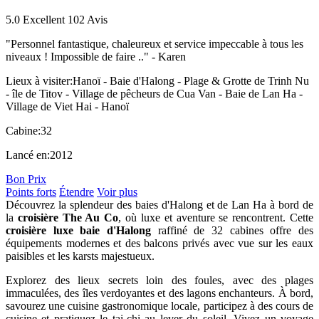
5.0
Excellent
102 Avis
"Personnel fantastique, chaleureux et service impeccable à tous les
niveaux ! Impossible de faire .." -
Karen
Lieux à visiter:
Hanoï - Baie d'Halong - Plage & Grotte de Trinh Nu
- île de Titov - Village de pêcheurs de Cua Van - Baie de Lan Ha -
Village de Viet Hai - Hanoï
Cabine:
32
Lancé en:
2012
Bon Prix
Points forts
Étendre
Voir plus
Découvrez la splendeur des baies d'Halong et de Lan Ha à bord de
la
croisière The Au Co
, où luxe et aventure se rencontrent. Cette
croisière luxe baie d'Halong
raffiné de 32 cabines offre des
équipements modernes et des balcons privés avec vue sur les eaux
paisibles et les karsts majestueux.
Explorez des lieux secrets loin des foules, avec des plages
immaculées, des îles verdoyantes et des lagons enchanteurs. À bord,
savourez une cuisine gastronomique locale, participez à des cours de
cuisine et pratiquez le tai-chi au lever du soleil. Vivez un voyage