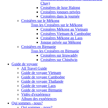
Chay)
Croisières de luxe Halong
Croisières jonques privées
Croisières dans la journée
Croisières sur le Mékong
Tous les Croisières sur le Mékong
Croisières Mékong au Vietnam
Croisières Vietnam & Cambodge
Croisières Mékong au Laos
Jonque privée sur Mékong
Croisières en Birmanie
Tous les Croisières en Birmanie
Croisières sur Irrawaddy
Croisières sur Chindwin
Guide de voyage
All Travel Guide
Guide de voyage Vietnam
Guide de voyage Cambodge
Guide de voyage Thaïlande
Guide de voyage Laos
Guide de voyage Birmanie
Vidéo d'expérience
Album des expériences
Qui sommes - nous?
Qui sommes - nous?