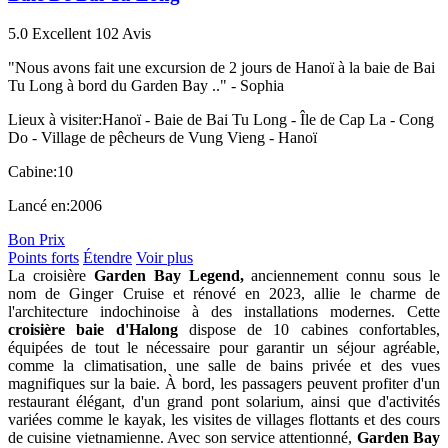
5.0
Excellent
102 Avis
"Nous avons fait une excursion de 2 jours de Hanoï à la baie de Bai
Tu Long à bord du Garden Bay .." -
Sophia
Lieux à visiter:
Hanoï - Baie de Bai Tu Long - Île de Cap La - Cong
Do - Village de pêcheurs de Vung Vieng - Hanoï
Cabine:
10
Lancé en:
2006
Bon Prix
Points forts
Étendre
Voir plus
La croisière
Garden Bay Legend,
anciennement connu sous le
nom de Ginger Cruise et rénové en 2023, allie le charme de
l'architecture indochinoise à des installations modernes. Cette
croisière baie d'Halong
dispose de 10 cabines confortables,
équipées de tout le nécessaire pour garantir un séjour agréable,
comme la climatisation, une salle de bains privée et des vues
magnifiques sur la baie. À bord, les passagers peuvent profiter d'un
restaurant élégant, d'un grand pont solarium, ainsi que d'activités
variées comme le kayak, les visites de villages flottants et des cours
de cuisine vietnamienne. Avec son service attentionné,
Garden Bay