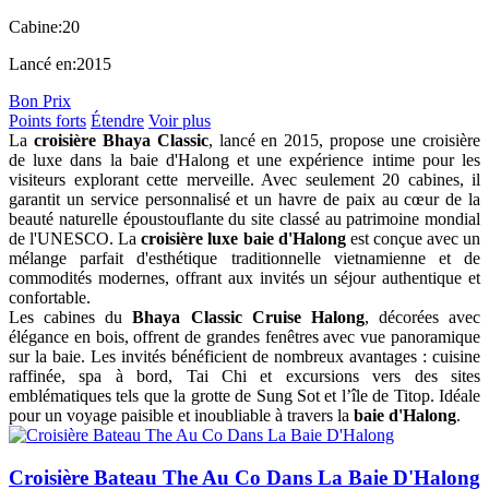
Cabine:
20
Lancé en:
2015
Bon Prix
Points forts
Étendre
Voir plus
La
croisière Bhaya Classic
, lancé en 2015, propose une croisière
de luxe dans la baie d'Halong et une expérience intime pour les
visiteurs explorant cette merveille. Avec seulement 20 cabines, il
garantit un service personnalisé et un havre de paix au cœur de la
beauté naturelle époustouflante du site classé au patrimoine mondial
de l'UNESCO. La
croisière luxe baie d'Halong
est conçue avec un
mélange parfait d'esthétique traditionnelle vietnamienne et de
commodités modernes, offrant aux invités un séjour authentique et
confortable.
Les cabines du
Bhaya Classic Cruise Halong
, décorées avec
élégance en bois, offrent de grandes fenêtres avec vue panoramique
sur la baie. Les invités bénéficient de nombreux avantages : cuisine
raffinée, spa à bord, Tai Chi et excursions vers des sites
emblématiques tels que la grotte de Sung Sot et l’île de Titop. Idéale
pour un voyage paisible et inoubliable à travers la
baie d'Halong
.
Croisière Bateau The Au Co Dans La Baie D'Halong