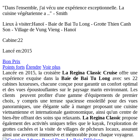
"Dans l'ensemble, j'ai vécu une expérience exceptionnelle. La
cuisine végétarienne a .." -
Smith
Lieux à visiter:
Hanoï - Baie de Bai Tu Long - Grotte Thien Canh
Son - Village de Vung Vieng - Hanoï
Cabine:
22
Lancé en:
2015
Bon Prix
Points forts
Étendre
Voir plus
Lancée en 2015, la croisière
La Regina Classic Cruise
offre une
expérience exquise dans la
Baie de Bai Tu Long
avec ses 22
cabines luxueuses, chacune conçue pour garantir un confort optimal
et des vues époustouflantes sur le paysage marin environnant. Les
clients peuvent profiter d'une gamme d'équipements de premier
choix, y compris une terrase spacieuse ensoleillé pour des vues
panoramiques, une élégante salle à manger proposant une cuisine
vietnamienne et internationale gastronomique, ainsi qu'un centre de
bien-être offrant des soins spa relaxants.
La Regina Classic
propose
également des activités uniques telles que le kayak, l'exploration de
grottes cachées et la visite de villages de pêcheurs locaux, assurant
ainsi une aventure immersive et mémorable pour chaque voyageur.