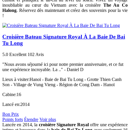
inoubliable au cœur du Vietnam avec la croisière
The Au Co
Halong
. Réservez dès maintenant et créez des souvenirs pour la vie
!
Croisière Bateau Signature Royal À La Baie De Bai
Tu Long
5.0
Excellent
102 Avis
"Nous avons séjourné ici pour notre premier anniversaire, et ce fut
une expérience incroyable. La .." -
Daniel D
Lieux à visiter:
Hanoï - Baie de Bai Tu Long - Grotte Thien Canh
Son - Village de Vung Vieng - Région de Cong Dam - Hanoï
Cabine:
16
Lancé en:
2014
Bon Prix
Points forts
Étendre
Voir plus
Lancée en 2014, la
croisière Signature Royal
offre une expérience
intime et luxueuse dans la
baie de Bai Tu Long
avec seulement 16