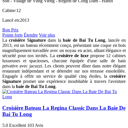
Son - Village de Vung Vieng - Région de Cong Dam - Hanoï
Cabine:
12
Lancé en:
2013
Bon Prix
Points forts
Étendre
Voir plus
La
croisière Signature
dans la
baie de Bai Tu Long
, lancée en
2013, est un bateau récemment conçu, présentant une coque en bois
magnifiquement travaillée avec un noyau en acier, alliant élégance et
sécurité pour nos invités. La
croisière de luxe
propose 12 cabines
luxueuses et spacieuses, chacune équipée d'une salle de bain
privative avec jacuzzi. Les clients peuvent dîner dans notre élégant
restaurant indépendant et se détendre sur nos terrasse ensoleillée.
Engagée à offrir un service de qualité cinq étoiles, la
croisière
Signature
promet une expérience inoubliable à travers l'aventure
dans la
baie de Bai Tu Long
.
Croisière Bateau La Regina Classic Dans La Baie De
Bai Tu Long
5.0
Excellent
103 Avis