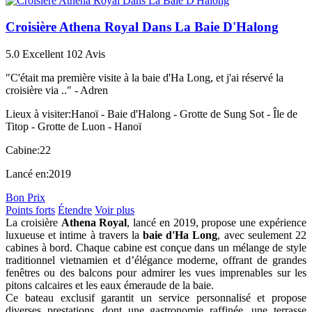
Croisière Athena Royal Dans La Baie D'Halong
5.0
Excellent
102 Avis
"C'était ma première visite à la baie d'Ha Long, et j'ai réservé la
croisière via .." -
Adren
Lieux à visiter:
Hanoï - Baie d'Halong - Grotte de Sung Sot - Île de
Titop - Grotte de Luon - Hanoï
Cabine:
22
Lancé en:
2019
Bon Prix
Points forts
Étendre
Voir plus
La croisière
Athena Royal
, lancé en 2019, propose une expérience
luxueuse et intime à travers la
baie d'Ha Long
, avec seulement 22
cabines à bord. Chaque cabine est conçue dans un mélange de style
traditionnel vietnamien et d’élégance moderne, offrant de grandes
fenêtres ou des balcons pour admirer les vues imprenables sur les
pitons calcaires et les eaux émeraude de la baie.
Ce bateau exclusif garantit un service personnalisé et propose
diverses prestations, dont une gastronomie raffinée, une terrasse