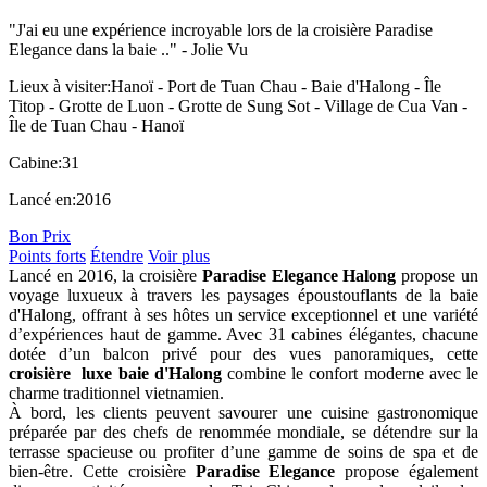
"J'ai eu une expérience incroyable lors de la croisière Paradise
Elegance dans la baie .." -
Jolie Vu
Lieux à visiter:
Hanoï - Port de Tuan Chau - Baie d'Halong - Île
Titop - Grotte de Luon - Grotte de Sung Sot - Village de Cua Van -
Île de Tuan Chau - Hanoï
Cabine:
31
Lancé en:
2016
Bon Prix
Points forts
Étendre
Voir plus
Lancé en 2016, la croisière
Paradise Elegance Halong
propose un
voyage luxueux à travers les paysages époustouflants de la baie
d'Halong, offrant à ses hôtes un service exceptionnel et une variété
d’expériences haut de gamme. Avec 31 cabines élégantes, chacune
dotée d’un balcon privé pour des vues panoramiques, cette
croisière luxe baie d'Halong
combine le confort moderne avec le
charme traditionnel vietnamien.
À bord, les clients peuvent savourer une cuisine gastronomique
préparée par des chefs de renommée mondiale, se détendre sur la
terrasse spacieuse ou profiter d’une gamme de soins de spa et de
bien-être. Cette croisière
Paradise Elegance
propose également