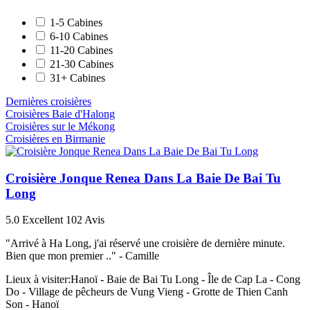
1-5 Cabines
6-10 Cabines
11-20 Cabines
21-30 Cabines
31+ Cabines
Dernières croisières
Croisières Baie d'Halong
Croisières sur le Mékong
Croisières en Birmanie
Croisière Jonque Renea Dans La Baie De Bai Tu
Long
5.0
Excellent
102 Avis
"Arrivé à Ha Long, j'ai réservé une croisière de dernière minute.
Bien que mon premier .." -
Camille
Lieux à visiter:
Hanoï - Baie de Bai Tu Long - Île de Cap La - Cong
Do - Village de pêcheurs de Vung Vieng - Grotte de Thien Canh
Son - Hanoï