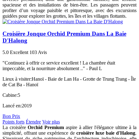
spacieuse et des installations de bien-être. Les passagers peuvent
profiter d’un voyage paisible et pittoresque, avec des excursions
guidées pour explorer les grottes, les îles et les villages flottants.
Croisière Jonque Orchid Premium Dans La Baie
D'Halong
5.0
Excellent
103 Avis
"Continuez à offrir ce service excellent ! La chambre était
impeccable, et la nourriture absolument .." -
Paul L
Lieux à visiter:
Hanoï - Baie de Lan Ha - Grotte de Trung Trang - Île
de Cat Ba - Hanoï
Cabine:
5
Lancé en:
2019
Bon Prix
Points forts
Étendre
Voir plus
La croisière
Orchid Premium
aspire à allier l'élégance ultime à la
simplicité, offrant une expérience de
croisière luxe baie d'Halong
.
S'inspirant du riche patrimoine de l'architecture indochinoise, elle