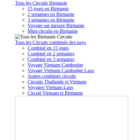
Tous les Circuits Birmanie
15 jours en Birmanie
2 semaines en Birmanie
3 semaines en Birmanie
Voyage sur mesure Birmanie
Mini-circuits en Birmanie
Tous les Circuits combinés des pays
Combiné en 15 jours
Combiné en 2 semaines
Combiné en 3 semaines
Voyage Vietnam Cambodge
Voyage Vietnam Cambodge Laos
Autres combinés circuits
Circuits Thaïlande et Vietnam
Voyages Vietnam Laos
Circuit Vietnam et Birmanie