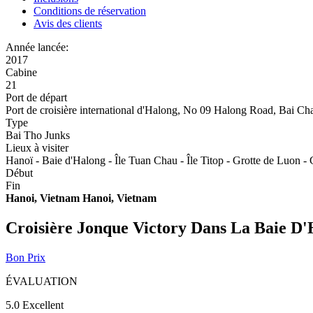
Conditions de réservation
Avis des clients
Année lancée:
2017
Cabine
21
Port de départ
Port de croisière international d'Halong, No 09 Halong Road, Bai C
Type
Bai Tho Junks
Lieux à visiter
Hanoï - Baie d'Halong - Île Tuan Chau - Île Titop - Grotte de Luon -
Début
Fin
Hanoi, Vietnam
Hanoi, Vietnam
Croisière Jonque Victory Dans La Baie D
Bon Prix
ÉVALUATION
5.0
Excellent