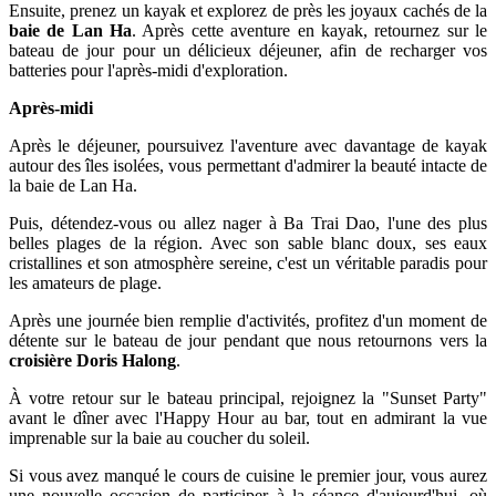
Ensuite, prenez un kayak et explorez de près les joyaux cachés de la
baie de Lan Ha
. Après cette aventure en kayak, retournez sur le
bateau de jour pour un délicieux déjeuner, afin de recharger vos
batteries pour l'après-midi d'exploration.
Après-midi
Après le déjeuner, poursuivez l'aventure avec davantage de kayak
autour des îles isolées, vous permettant d'admirer la beauté intacte de
la baie de Lan Ha.
Puis, détendez-vous ou allez nager à Ba Trai Dao, l'une des plus
belles plages de la région. Avec son sable blanc doux, ses eaux
cristallines et son atmosphère sereine, c'est un véritable paradis pour
les amateurs de plage.
Après une journée bien remplie d'activités, profitez d'un moment de
détente sur le bateau de jour pendant que nous retournons vers la
croisière Doris Halong
.
À votre retour sur le bateau principal, rejoignez la "Sunset Party"
avant le dîner avec l'Happy Hour au bar, tout en admirant la vue
imprenable sur la baie au coucher du soleil.
Si vous avez manqué le cours de cuisine le premier jour, vous aurez
une nouvelle occasion de participer à la séance d'aujourd'hui, où