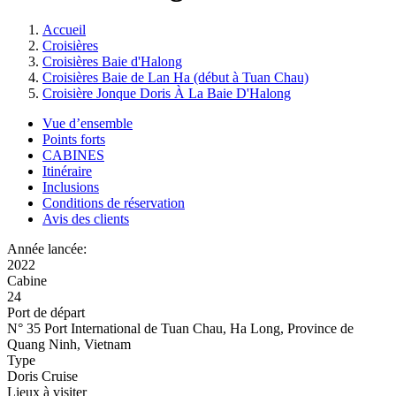
Accueil
Croisières
Croisières Baie d'Halong
Croisières Baie de Lan Ha (début à Tuan Chau)
Croisière Jonque Doris À La Baie D'Halong
Vue d’ensemble
Points forts
CABINES
Itinéraire
Inclusions
Conditions de réservation
Avis des clients
Année lancée:
2022
Cabine
24
Port de départ
N° 35 Port International de Tuan Chau, Ha Long, Province de
Quang Ninh, Vietnam
Type
Doris Cruise
Lieux à visiter