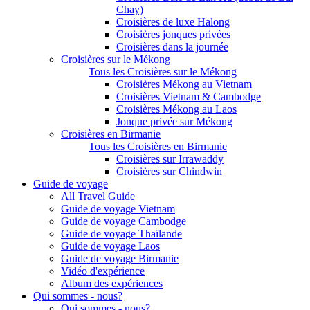
Chay)
Croisières de luxe Halong
Croisières jonques privées
Croisières dans la journée
Croisières sur le Mékong
Tous les Croisières sur le Mékong
Croisières Mékong au Vietnam
Croisières Vietnam & Cambodge
Croisières Mékong au Laos
Jonque privée sur Mékong
Croisières en Birmanie
Tous les Croisières en Birmanie
Croisières sur Irrawaddy
Croisières sur Chindwin
Guide de voyage
All Travel Guide
Guide de voyage Vietnam
Guide de voyage Cambodge
Guide de voyage Thaïlande
Guide de voyage Laos
Guide de voyage Birmanie
Vidéo d'expérience
Album des expériences
Qui sommes - nous?
Qui sommes - nous?