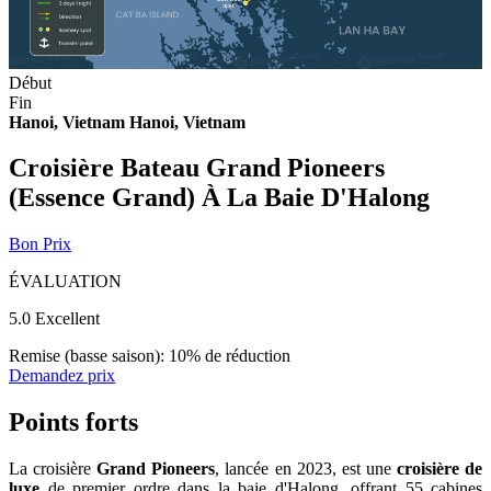
Début
Fin
Hanoi, Vietnam
Hanoi, Vietnam
Croisière Bateau Grand Pioneers
(Essence Grand) À La Baie D'Halong
Bon Prix
ÉVALUATION
5.0
Excellent
Remise (basse saison): 10% de réduction
Demandez prix
Points forts
La croisière
Grand Pioneers
, lancée en 2023, est une
croisière de
luxe
de premier ordre dans la baie d'Halong, offrant 55 cabines