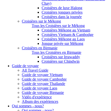
Chay)
Croisières de luxe Halong
Croisières jonques privées
Croisières dans la journée
Croisières sur le Mékong
Tous les Croisières sur le Mékong
Croisières Mékong au Vietnam
Croisières Vietnam & Cambodge
Croisières Mékong au Laos
Jonque privée sur Mékong
Croisières en Birmanie
Tous les Croisières en Birmanie
Croisières sur Irrawaddy
Croisières sur Chindwin
Guide de voyage
All Travel Guide
Guide de voyage Vietnam
Guide de voyage Cambodge
Guide de voyage Thaïlande
Guide de voyage Laos
Guide de voyage Birmanie
Vidéo d'expérience
Album des expériences
Qui sommes - nous?
Qui sommes - nous?