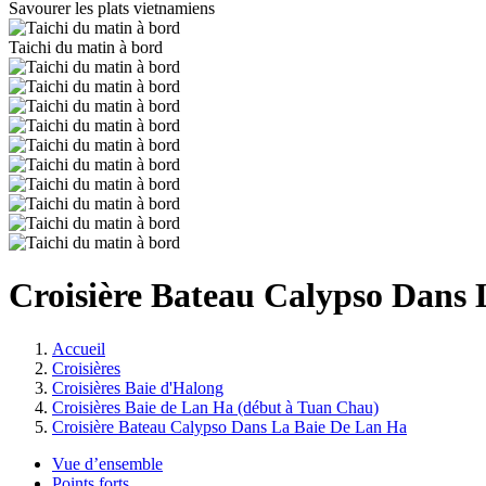
Savourer les plats vietnamiens
Taichi du matin à bord
Croisière Bateau Calypso Dans
Accueil
Croisières
Croisières Baie d'Halong
Croisières Baie de Lan Ha (début à Tuan Chau)
Croisière Bateau Calypso Dans La Baie De Lan Ha
Vue d’ensemble
Points forts