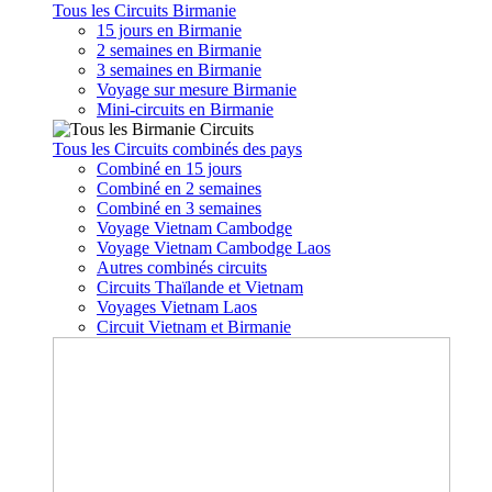
Tous les Circuits Birmanie
15 jours en Birmanie
2 semaines en Birmanie
3 semaines en Birmanie
Voyage sur mesure Birmanie
Mini-circuits en Birmanie
Tous les Circuits combinés des pays
Combiné en 15 jours
Combiné en 2 semaines
Combiné en 3 semaines
Voyage Vietnam Cambodge
Voyage Vietnam Cambodge Laos
Autres combinés circuits
Circuits Thaïlande et Vietnam
Voyages Vietnam Laos
Circuit Vietnam et Birmanie