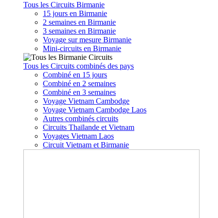
Tous les Circuits Birmanie
15 jours en Birmanie
2 semaines en Birmanie
3 semaines en Birmanie
Voyage sur mesure Birmanie
Mini-circuits en Birmanie
Tous les Circuits combinés des pays
Combiné en 15 jours
Combiné en 2 semaines
Combiné en 3 semaines
Voyage Vietnam Cambodge
Voyage Vietnam Cambodge Laos
Autres combinés circuits
Circuits Thaïlande et Vietnam
Voyages Vietnam Laos
Circuit Vietnam et Birmanie