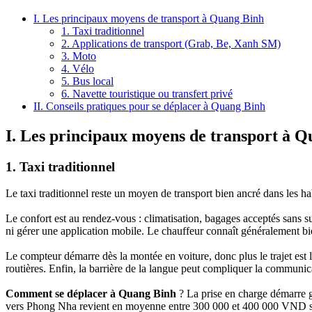
I. Les principaux moyens de transport à Quang Binh
1. Taxi traditionnel
2. Applications de transport (Grab, Be, Xanh SM)
3. Moto
4. Vélo
5. Bus local
6. Navette touristique ou transfert privé
II. Conseils pratiques pour se déplacer à Quang Binh
I. Les principaux moyens de transport à 
1. Taxi traditionnel
Le taxi‎ traditionnel reste un moyen‎ de transport‎ bien ancré dans les ha
Le‎ confort est au rendez-vous :‎ climatisation, bagages acceptés sans‎ s
ni gérer une application mobile.‎ Le chauffeur‎ connaît généralement bien
Le compteur‎ démarre dès la‎ montée en voiture,‎ donc plus le trajet‎ est
routières. Enfin, la‎ barrière de la‎ langue peut compliquer la communic
Comment se déplacer à Quang Binh
? La prise‎ en charge démarre 
vers Phong Nha revient‎ en moyenne entre‎ 300 000 et 400 000 VND 