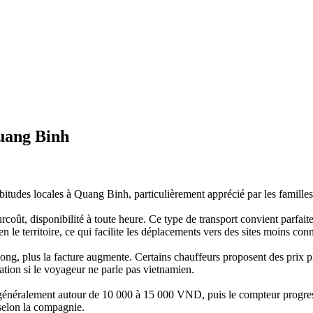
Quang Binh
bitudes‎ locales à Quang‎ Binh, particulièrement apprécié par les familles p
urcoût, disponibilité à toute‎ heure. Ce type de transport convient parfai
 le territoire,‎ ce qui facilite les déplacements vers des sites moins‎ con
 long, plus‎ la facture augmente.‎ Certains chauffeurs proposent des‎ prix 
ation si le voyageur‎ ne parle pas vietnamien.
généralement autour de 10 000 à 15 000 VND, puis le compteur progress
selon la compagnie.