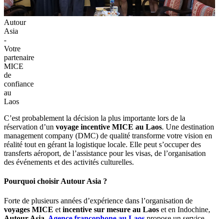
Autour
Asia
-
Votre
partenaire
MICE
de
confiance
au
Laos
C’est probablement la décision la plus importante lors de la
réservation d’un
voyage incentive MICE au Laos
. Une destination
management company (DMC) de qualité transforme votre vision en
réalité tout en gérant la logistique locale. Elle peut s’occuper des
transferts aéroport, de l’assistance pour les visas, de l’organisation
des événements et des activités culturelles.
Pourquoi choisir Autour Asia ?
Forte de plusieurs années d’expérience dans l’organisation de
voyages MICE
et
incentive sur mesure au Laos
et en Indochine,
Autour Asia,
Agence francophone au Laos
propose un service