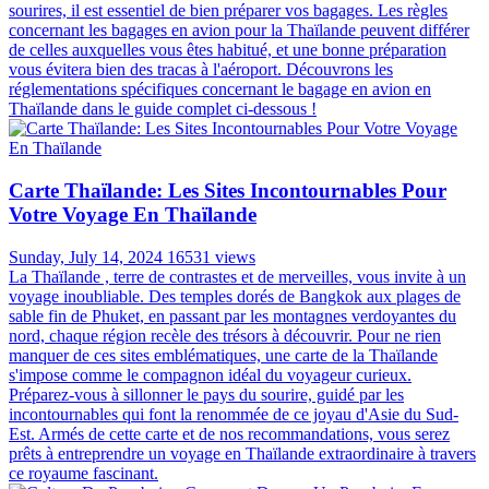
sourires, il est essentiel de bien préparer vos bagages. Les règles
concernant les bagages en avion pour la Thaïlande peuvent différer
de celles auxquelles vous êtes habitué, et une bonne préparation
vous évitera bien des tracas à l'aéroport. Découvrons les
réglementations spécifiques concernant le bagage en avion en
Thaïlande dans le guide complet ci-dessous !
Carte Thaïlande: Les Sites Incontournables Pour
Votre Voyage En Thaïlande
Sunday, July 14, 2024
16531 views
La Thaïlande , terre de contrastes et de merveilles, vous invite à un
voyage inoubliable. Des temples dorés de Bangkok aux plages de
sable fin de Phuket, en passant par les montagnes verdoyantes du
nord, chaque région recèle des trésors à découvrir. Pour ne rien
manquer de ces sites emblématiques, une carte de la Thaïlande
s'impose comme le compagnon idéal du voyageur curieux.
Préparez-vous à sillonner le pays du sourire, guidé par les
incontournables qui font la renommée de ce joyau d'Asie du Sud-
Est. Armés de cette carte et de nos recommandations, vous serez
prêts à entreprendre un voyage en Thaïlande extraordinaire à travers
ce royaume fascinant.