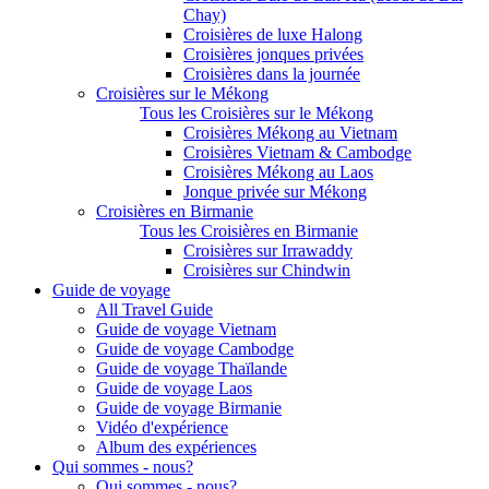
Chay)
Croisières de luxe Halong
Croisières jonques privées
Croisières dans la journée
Croisières sur le Mékong
Tous les Croisières sur le Mékong
Croisières Mékong au Vietnam
Croisières Vietnam & Cambodge
Croisières Mékong au Laos
Jonque privée sur Mékong
Croisières en Birmanie
Tous les Croisières en Birmanie
Croisières sur Irrawaddy
Croisières sur Chindwin
Guide de voyage
All Travel Guide
Guide de voyage Vietnam
Guide de voyage Cambodge
Guide de voyage Thaïlande
Guide de voyage Laos
Guide de voyage Birmanie
Vidéo d'expérience
Album des expériences
Qui sommes - nous?
Qui sommes - nous?