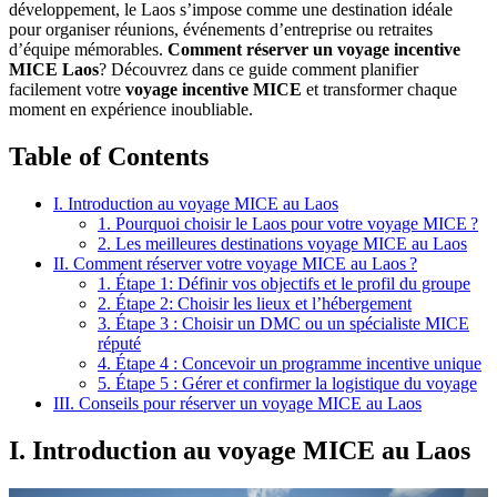
développement, le Laos s’impose comme une destination idéale
pour organiser réunions, événements d’entreprise ou retraites
d’équipe mémorables.
Comment réserver un voyage incentive
MICE Laos
? Découvrez dans ce guide comment planifier
facilement votre
voyage incentive MICE
et transformer chaque
moment en expérience inoubliable.
Table of Contents
I. Introduction au voyage MICE au Laos
1. Pourquoi choisir le Laos pour votre voyage MICE ?
2. Les meilleures destinations voyage MICE au Laos
II. Comment réserver votre voyage MICE au Laos ?
1. Étape 1: Définir vos objectifs et le profil du groupe
2. Étape 2: Choisir les lieux et l’hébergement
3. Étape 3 : Choisir un DMC ou un spécialiste MICE
réputé
4. Étape 4 : Concevoir un programme incentive unique
5. Étape 5 : Gérer et confirmer la logistique du voyage
III. Conseils pour réserver un voyage MICE au Laos
I. Introduction au voyage MICE au Laos