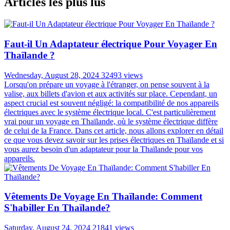
Articles les plus lus
Faut-il Un Adaptateur électrique Pour Voyager En
Thaïlande ?
Wednesday, August 28, 2024
32493 views
Lorsqu'on prépare un voyage à l'étranger, on pense souvent à la
valise, aux billets d'avion et aux activités sur place. Cependant, un
aspect crucial est souvent négligé: la compatibilité de nos appareils
électriques avec le système électrique local. C'est particulièrement
vrai pour un voyage en Thaïlande, où le système électrique diffère
de celui de la France. Dans cet article, nous allons explorer en détail
ce que vous devez savoir sur les prises électriques en Thaïlande et si
vous aurez besoin d'un adaptateur pour la Thaïlande pour vos
appareils.
Vêtements De Voyage En Thaïlande: Comment
S'habiller En Thaïlande?
Saturday, August 24, 2024
21841 views