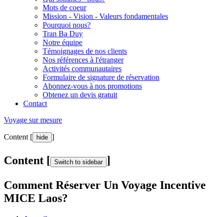
Mots de coeur
Mission - Vision - Valeurs fondamentales
Pourquoi nous?
Tran Ba Duy
Notre équipe
Témoignages de nos clients
Nos références à l'étranger
Activités communautaires
Formulaire de signature de réservation
Abonnez-vous à nos promotions
Obtenez un devis gratuit
Contact
Voyage sur mesure
Content [
]
hide
Content [
]
Switch to sidebar
Comment Réserver Un Voyage Incentive
MICE Laos?