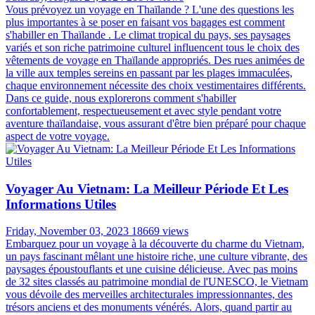
Vous prévoyez un voyage en Thaïlande ? L'une des questions les
plus importantes à se poser en faisant vos bagages est comment
s'habiller en Thaïlande . Le climat tropical du pays, ses paysages
variés et son riche patrimoine culturel influencent tous le choix des
vêtements de voyage en Thaïlande appropriés. Des rues animées de
la ville aux temples sereins en passant par les plages immaculées,
chaque environnement nécessite des choix vestimentaires différents.
Dans ce guide, nous explorerons comment s'habiller
confortablement, respectueusement et avec style pendant votre
aventure thaïlandaise, vous assurant d'être bien préparé pour chaque
aspect de votre voyage.
Voyager Au Vietnam: La Meilleur Période Et Les
Informations Utiles
Friday, November 03, 2023
18669 views
Embarquez pour un voyage à la découverte du charme du Vietnam,
un pays fascinant mêlant une histoire riche, une culture vibrante, des
paysages époustouflants et une cuisine délicieuse. Avec pas moins
de 32 sites classés au patrimoine mondial de l'UNESCO, le Vietnam
vous dévoile des merveilles architecturales impressionnantes, des
trésors anciens et des monuments vénérés. Alors, quand partir au