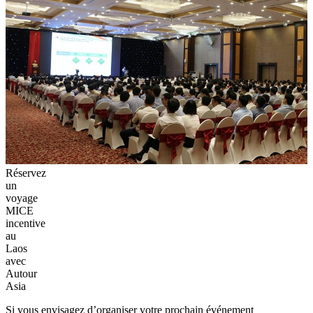
Réservez
un
voyage
MICE
incentive
au
Laos
avec
Autour
Asia
Si vous envisagez d’organiser votre prochain événement