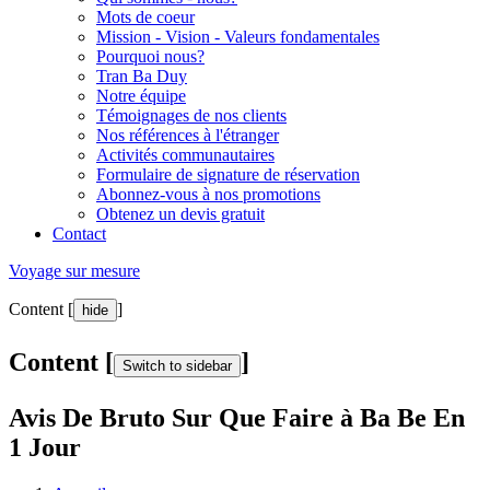
Mots de coeur
Mission - Vision - Valeurs fondamentales
Pourquoi nous?
Tran Ba Duy
Notre équipe
Témoignages de nos clients
Nos références à l'étranger
Activités communautaires
Formulaire de signature de réservation
Abonnez-vous à nos promotions
Obtenez un devis gratuit
Contact
Voyage sur mesure
Content [
]
hide
Content [
]
Switch to sidebar
Avis De Bruto Sur Que Faire à Ba Be En
1 Jour