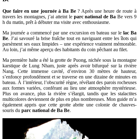
Que faire en une journée à Ba Be
? Après une heure de route à
travers les montagnes, j’ai atteint le
parc national de Ba
Be vers 9
h du matin, prêt à débuter ma visite avec enthousiasme.
Ma journée a commencé par une excursion en bateau sur le
lac Ba
Be
. J’ai savouré la brise fraîche tout en naviguant entre les îlots qui
parsèment ses eaux limpides – une expérience vraiment mémorable.
Au loin, j’ai même aperçu des habitants du coin pêchant au filet.
Ma première halte a été la grotte de Puong, nichée sous la montagne
karstique de Lung Nham, juste après avoir bifurqué sur la rivière
Nang. Cette immense cavité, d’environ 30 mètres de hauteur,
s’enfonce profondément et se traverse en une dizaine de minutes en
bateau. À l’intérieur, l’obscurité règne, révélant des parois rocheuses
aux formes variées, conférant au lieu une atmosphère mystérieuse.
Plus on avance, plus la rivière s’élargit, tandis que les stalactites
multicolores deviennent de plus en plus nombreuses. Mon guide m’a
également appris que cette grotte abrite une colonie de chauves-
souris du
parc national de Ba Be
.