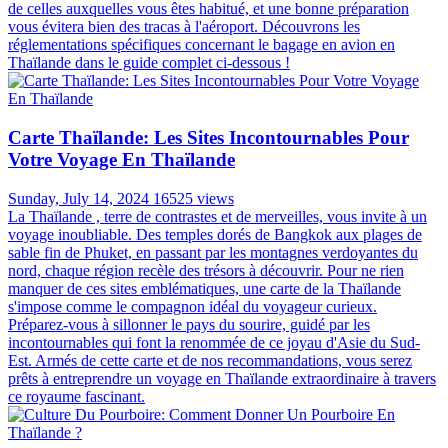
de celles auxquelles vous êtes habitué, et une bonne préparation
vous évitera bien des tracas à l'aéroport. Découvrons les
réglementations spécifiques concernant le bagage en avion en
Thaïlande dans le guide complet ci-dessous !
Carte Thaïlande: Les Sites Incontournables Pour
Votre Voyage En Thaïlande
Sunday, July 14, 2024
16525 views
La Thaïlande , terre de contrastes et de merveilles, vous invite à un
voyage inoubliable. Des temples dorés de Bangkok aux plages de
sable fin de Phuket, en passant par les montagnes verdoyantes du
nord, chaque région recèle des trésors à découvrir. Pour ne rien
manquer de ces sites emblématiques, une carte de la Thaïlande
s'impose comme le compagnon idéal du voyageur curieux.
Préparez-vous à sillonner le pays du sourire, guidé par les
incontournables qui font la renommée de ce joyau d'Asie du Sud-
Est. Armés de cette carte et de nos recommandations, vous serez
prêts à entreprendre un voyage en Thaïlande extraordinaire à travers
ce royaume fascinant.