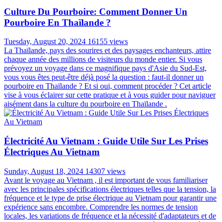
Culture Du Pourboire: Comment Donner Un
Pourboire En Thaïlande ?
Tuesday, August 20, 2024
16155 views
La Thaïlande, pays des sourires et des paysages enchanteurs, attire
chaque année des millions de visiteurs du monde entier. Si vous
prévoyez un voyage dans ce magnifique pays d'Asie du Sud-Est,
vous vous êtes peut-être déjà posé la question : faut-il donner un
pourboire en Thaïlande ? Et si oui, comment procéder ? Cet article
vise à vous éclairer sur cette pratique et à vous guider pour naviguer
aisément dans la culture du pourboire en Thaïlande .
Électricité Au Vietnam : Guide Utile Sur Les Prises
Électriques Au Vietnam
Sunday, August 18, 2024
14307 views
Avant le voyage au Vietnam , il est important de vous familiariser
avec les principales spécifications électriques telles que la tension, la
fréquence et le type de prise électrique au Vietnam pour garantir une
expérience sans encombre. Comprendre les normes de tension
locales, les variations de fréquence et la nécessité d'adaptateurs et de