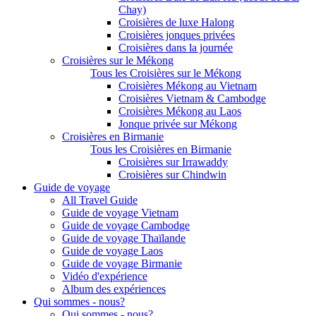
Chay)
Croisières de luxe Halong
Croisières jonques privées
Croisières dans la journée
Croisières sur le Mékong
Tous les Croisières sur le Mékong
Croisières Mékong au Vietnam
Croisières Vietnam & Cambodge
Croisières Mékong au Laos
Jonque privée sur Mékong
Croisières en Birmanie
Tous les Croisières en Birmanie
Croisières sur Irrawaddy
Croisières sur Chindwin
Guide de voyage
All Travel Guide
Guide de voyage Vietnam
Guide de voyage Cambodge
Guide de voyage Thaïlande
Guide de voyage Laos
Guide de voyage Birmanie
Vidéo d'expérience
Album des expériences
Qui sommes - nous?
Qui sommes - nous?