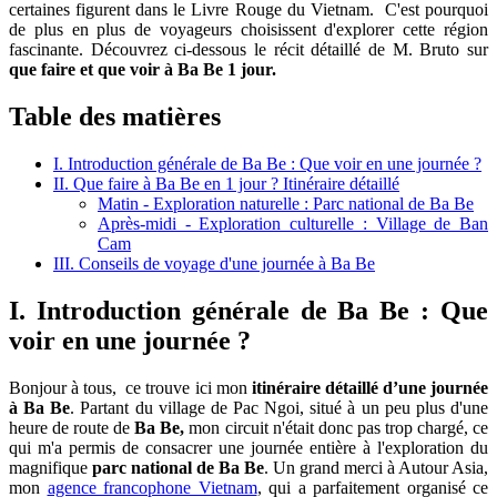
certaines figurent dans le Livre Rouge du Vietnam. C'est pourquoi
de plus en plus de voyageurs choisissent d'explorer cette région
fascinante. Découvrez ci-dessous le récit détaillé de M. Bruto sur
que faire et que voir à Ba Be 1 jour.
Table des matières
I. Introduction générale de Ba Be : Que voir en une journée ?
II. Que faire à Ba Be en 1 jour ? Itinéraire détaillé
Matin - Exploration naturelle : Parc national de Ba Be
Après-midi - Exploration culturelle : Village de Ban
Cam
III. Conseils de voyage d'une journée à Ba Be
I. Introduction générale de Ba Be : Que
voir en une journée ?
Bonjour à tous, ce trouve ici mon
itinéraire détaillé d’une journée
à Ba Be
. Partant du village de Pac Ngoi, situé à un peu plus d'une
heure de route de
Ba Be,
mon circuit n'était donc pas trop chargé, ce
qui m'a permis de consacrer une journée entière à l'exploration du
magnifique
parc national de Ba Be
.
Un grand merci à Autour Asia,
mon
agence francophone Vietnam
, qui a parfaitement organisé ce