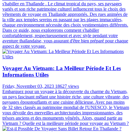
s'habiller en Thaïlande . Le climat tropical du pays, ses paysages
variés et son riche patrimoine culturel influencent tous le choix des
vêtements de voyage en Thaïlande appropriés. Des rues animées de
la ville aux temples sereins en passant par les plages immaculées,
chaque environnement nécessite des choix vestimentaires différents.
Dans ce guide, nous explorerons comment s'habiller
confortablement, respectueusement et avec style pendant votre
aventure thaïlandaise, vous assurant d'être bien préparé pour chaque
aspect de votre voyage.
Voyager Au Vietnam: La Meilleur Période Et Les
Informations Utiles
Friday, November 03, 2023
18627 views
Embarquez pour un voyage à la découverte du charme du Vietnam,
un pays fascinant mêlant une histoire riche, une culture vibrante, des
paysages époustouflants et une cuisine délicieuse. Avec pas moins
de 32 sites classés au patrimoine mondial de l'UNESCO, le Vietnam
vous dévoile des merveilles architecturales impressionnantes, des
trésors anciens et des monuments vénérés. Alors, quand partir au
Vietnam ? Quelle est la meilleure période pour voyage au Vietnam ?