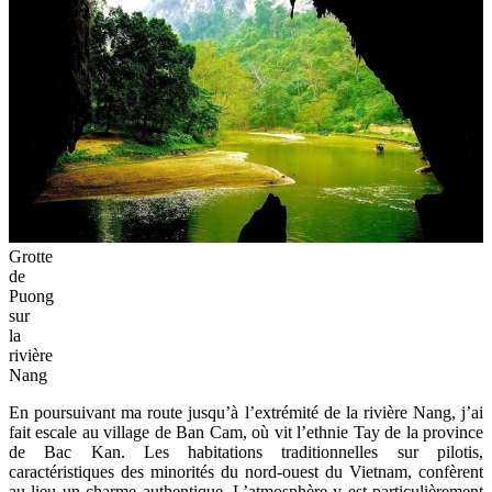
Grotte
de
Puong
sur
la
rivière
Nang
En poursuivant ma route jusqu’à l’extrémité de la rivière Nang, j’ai
fait escale au village de Ban Cam, où vit l’ethnie Tay de la province
de Bac Kan. Les habitations traditionnelles sur pilotis,
caractéristiques des minorités du nord-ouest du Vietnam, confèrent
au lieu un charme authentique. L’atmosphère y est particulièrement