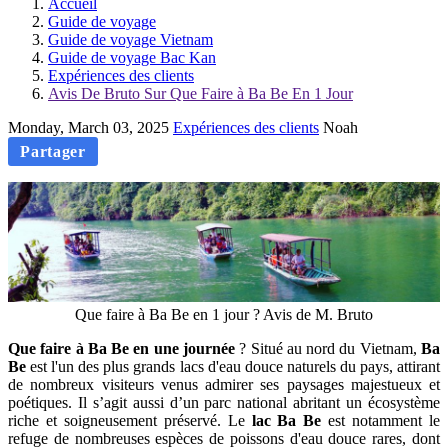
Accueil
Guide de voyage
Guide de voyage Vietnam
Guide de voyage Bac Kan
Expériences des clients
Avis De Bruto Sur Que Faire à Ba Be En 1 Jour
Monday, March 03, 2025
Expériences des clients
Noah
Partager
Que faire à Ba Be en 1 jour ? Avis de M. Bruto
Que faire à Ba Be en une journée
? Situé au nord du Vietnam,
Ba
Be
est l'un des plus grands lacs d'eau douce naturels du pays, attirant
de nombreux visiteurs venus admirer ses paysages majestueux et
poétiques. Il s’agit aussi d’un parc national abritant un écosystème
riche et soigneusement préservé. Le
lac Ba Be
est notamment le
refuge de nombreuses espèces de poissons d'eau douce rares, dont