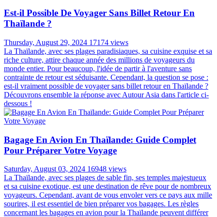
Est-il Possible De Voyager Sans Billet Retour En
Thaïlande ?
Thursday, August 29, 2024
17174 views
La Thaïlande, avec ses plages paradisiaques, sa cuisine exquise et sa
riche culture, attire chaque année des millions de voyageurs du
monde entier. Pour beaucoup, l'idée de partir à l'aventure sans
contrainte de retour est séduisante. Cependant, la question se pose :
est-il vraiment possible de voyager sans billet retour en Thaïlande ?
Découvrons ensemble la réponse avec Autour Asia dans l'article ci-
dessous !
Bagage En Avion En Thaïlande: Guide Complet
Pour Préparer Votre Voyage
Saturday, August 03, 2024
16948 views
La Thaïlande, avec ses plages de sable fin, ses temples majestueux
et sa cuisine exotique, est une destination de rêve pour de nombreux
voyageurs. Cependant, avant de vous envoler vers ce pays aux mille
sourires, il est essentiel de bien préparer vos bagages. Les règles
concernant les bagages en avion pour la Thaïlande peuvent différer