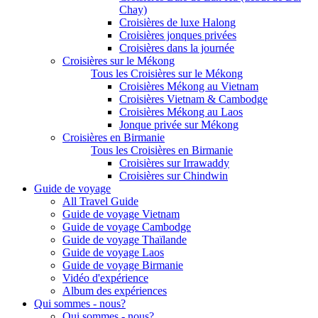
Chay)
Croisières de luxe Halong
Croisières jonques privées
Croisières dans la journée
Croisières sur le Mékong
Tous les Croisières sur le Mékong
Croisières Mékong au Vietnam
Croisières Vietnam & Cambodge
Croisières Mékong au Laos
Jonque privée sur Mékong
Croisières en Birmanie
Tous les Croisières en Birmanie
Croisières sur Irrawaddy
Croisières sur Chindwin
Guide de voyage
All Travel Guide
Guide de voyage Vietnam
Guide de voyage Cambodge
Guide de voyage Thaïlande
Guide de voyage Laos
Guide de voyage Birmanie
Vidéo d'expérience
Album des expériences
Qui sommes - nous?
Qui sommes - nous?