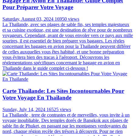
Bagage En Avion En Thaïlande: Guide Complet
Pour Préparer Votre Voyage
Saturday, August 03, 2024
16950 views
La Thaïlande, avec ses plages de sable fin, ses temples majestueux
et sa cuisine exotique, est une destination de rêve pour de nombreux
voyageurs. Cependant, avant de vous envoler vers ce pays aux mille
sourires, il est essentiel de bien préparer vos bagages. Les règles
concernant les bagages en avion pour la Thaïlande peuvent différer
de celles auxquelles vous êtes habitué, et une bonne préparation
vous évitera bien des tracas à l'aéroport. Découvrons les
réglementations spécifiques concernant le bagage en avion en
Thaïlande dans le guide complet ci-dessous !
Carte Thaïlande: Les Sites Incontournables Pour
Votre Voyage En Thaïlande
Sunday, July 14, 2024
16525 views
La Thaïlande , terre de contrastes et de merveilles, vous invite à un
voyage inoubliable. Des temples dorés de Bangkok aux plages de
sable fin de Phuket, en passant par les montagnes verdoyantes du
nord, chaque région recèle des trésors à découvrir. Pour ne rien