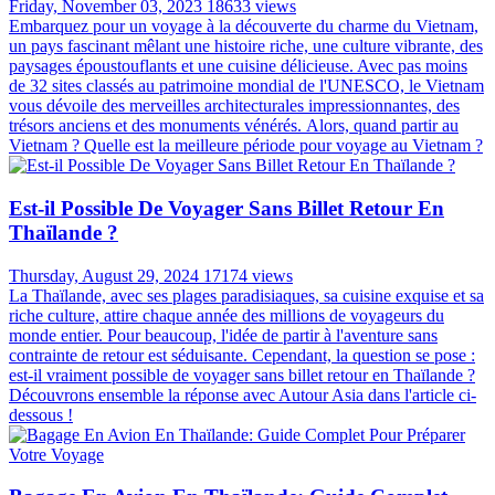
Friday, November 03, 2023
18633 views
Embarquez pour un voyage à la découverte du charme du Vietnam,
un pays fascinant mêlant une histoire riche, une culture vibrante, des
paysages époustouflants et une cuisine délicieuse. Avec pas moins
de 32 sites classés au patrimoine mondial de l'UNESCO, le Vietnam
vous dévoile des merveilles architecturales impressionnantes, des
trésors anciens et des monuments vénérés. Alors, quand partir au
Vietnam ? Quelle est la meilleure période pour voyage au Vietnam ?
Est-il Possible De Voyager Sans Billet Retour En
Thaïlande ?
Thursday, August 29, 2024
17174 views
La Thaïlande, avec ses plages paradisiaques, sa cuisine exquise et sa
riche culture, attire chaque année des millions de voyageurs du
monde entier. Pour beaucoup, l'idée de partir à l'aventure sans
contrainte de retour est séduisante. Cependant, la question se pose :
est-il vraiment possible de voyager sans billet retour en Thaïlande ?
Découvrons ensemble la réponse avec Autour Asia dans l'article ci-
dessous !