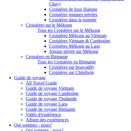
Chay)
Croisières de luxe Halong
Croisières jonques privées
Croisières dans la journée
Croisières sur le Mékong
Tous les Croisières sur le Mékong
Croisières Mékong au Vietnam
Croisières Vietnam & Cambodge
Croisières Mékong au Laos
Jonque privée sur Mékong
Croisières en Birmanie
Tous les Croisières en Birmanie
Croisières sur Irrawaddy
Croisières sur Chindwin
Guide de voyage
All Travel Guide
Guide de voyage Vietnam
Guide de voyage Cambodge
Guide de voyage Thaïlande
Guide de voyage Laos
Guide de voyage Birmanie
Vidéo d'expérience
Album des expériences
Qui sommes - nous?
Qui sommes - nous?