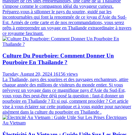
manquer de ces sites emblématiques, une carte de la Thaïlande
s'impose comme le compagnon idéal du voyageur curieux.
Préparez-vous à sillonner le pays du sourire, guidé par les
incontournables qui font la renommée de ce joyau d'Asie du Sud-
Est. Armés de cette carte et de nos recommandations, vous serez
prêts à entreprendre un voyage en Thaïlande extraordinaire à travers
ce royaume fascinant.
Culture Du Pourboire: Comment Donner Un
Pourboire En Thaïlande ?
Tuesday, August 20, 2024
16156 views
La Thaïlande, pays des sourires et des paysages enchanteurs, attire
chaque année des millions de visiteurs du monde entier. Si vous
prévoyez un voyage dans ce magnifique pays d'Asie du Sud-Est,
vous vous êtes peut-être déjà posé la question : faut-il donner un
pourboire en Thaïlande ? Et si oui, comment procéder ? Cet article
vise à vous éclairer sur cette pratique et à vous guider pour naviguer
aisément dans la culture du pourboire en Thaïlande .
Électricité Au Vietnam : Guide Utile Sur Les Prises