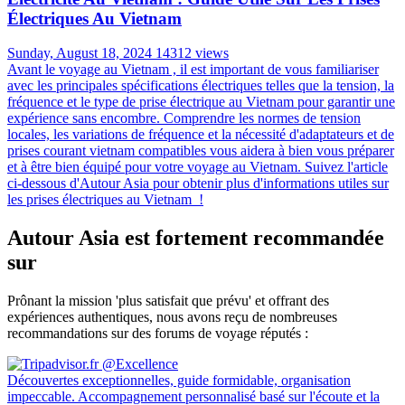
Électriques Au Vietnam
Sunday, August 18, 2024
14312 views
Avant le voyage au Vietnam , il est important de vous familiariser
avec les principales spécifications électriques telles que la tension, la
fréquence et le type de prise électrique au Vietnam pour garantir une
expérience sans encombre. Comprendre les normes de tension
locales, les variations de fréquence et la nécessité d'adaptateurs et de
prises courant vietnam compatibles vous aidera à bien vous préparer
et à être bien équipé pour votre voyage au Vietnam. Suivez l'article
ci-dessous d'Autour Asia pour obtenir plus d'informations utiles sur
les prises électriques au Vietnam !
Autour Asia est fortement recommandée
sur
Prônant la mission 'plus satisfait que prévu' et offrant des
expériences authentiques, nous avons reçu de nombreuses
recommandations sur des forums de voyage réputés :
Découvertes exceptionnelles, guide formidable, organisation
impeccable. Accompagnement personnalisé basé sur l'écoute et la