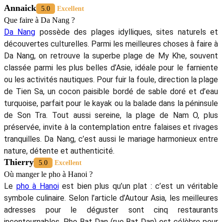
Annaick
5.0
Excellent
Que faire à Da Nang ?
Da Nang
possède des plages idylliques, sites naturels et
découvertes culturelles. Parmi les meilleures choses à faire à
Da Nang, on retrouve la superbe plage de My Khe, souvent
classée parmi les plus belles d’Asie, idéale pour le farniente
ou les activités nautiques. Pour fuir la foule, direction la plage
de Tien Sa, un cocon paisible bordé de sable doré et d’eau
turquoise, parfait pour le kayak ou la balade dans la péninsule
de Son Tra. Tout aussi sereine, la plage de Nam O, plus
préservée, invite à la contemplation entre falaises et rivages
tranquilles. Da Nang, c’est aussi le mariage harmonieux entre
nature, détente et authenticité.
Thierry
5.0
Excellent
Où manger le pho à Hanoi ?
Le
pho à Hanoi
est bien plus qu’un plat : c’est un véritable
symbole culinaire. Selon l’article d’Autour Asia, les meilleures
adresses pour le déguster sont cinq restaurants
incontournables. Pho Bat Dan (rue Bat Dan) est célèbre pour