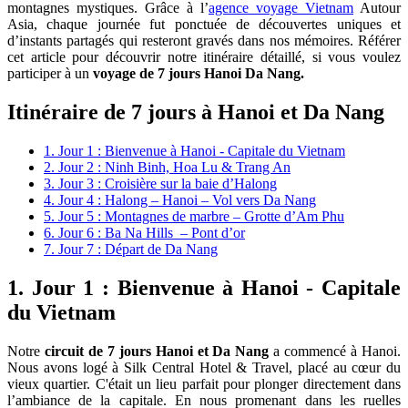
montagnes mystiques. Grâce à l’
agence voyage Vietnam
Autour
Asia, chaque journée fut ponctuée de découvertes uniques et
d’instants partagés qui resteront gravés dans nos mémoires. Référer
cet article pour découvrir notre itinéraire détaillé, si vous voulez
participer à un
voyage de 7 jours Hanoi Da Nang.
Itinéraire de 7 jours à Hanoi et Da Nang
1. Jour 1 : Bienvenue à Hanoi - Capitale du Vietnam
2. Jour 2 : Ninh Binh, Hoa Lu & Trang An
3. Jour 3 : Croisière sur la baie d’Halong
4. Jour 4 : Halong – Hanoi – Vol vers Da Nang
5. Jour 5 : Montagnes de marbre – Grotte d’Am Phu
6. Jour 6 : Ba Na Hills – Pont d’or
7. Jour 7 : Départ de Da Nang
1. Jour 1 : Bienvenue à Hanoi - Capitale
du Vietnam
Notre
circuit de 7 jours Hanoi et Da Nang
a commencé à Hanoi.
Nous avons logé à Silk Central Hotel & Travel, placé au cœur du
vieux quartier. C'était un lieu parfait pour plonger directement dans
l’ambiance de la capitale. En nous promenant dans les ruelles