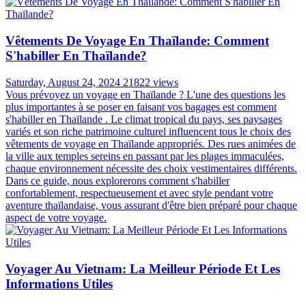
Vêtements De Voyage En Thaïlande: Comment
S'habiller En Thaïlande?
Saturday, August 24, 2024
21822 views
Vous prévoyez un voyage en Thaïlande ? L'une des questions les
plus importantes à se poser en faisant vos bagages est comment
s'habiller en Thaïlande . Le climat tropical du pays, ses paysages
variés et son riche patrimoine culturel influencent tous le choix des
vêtements de voyage en Thaïlande appropriés. Des rues animées de
la ville aux temples sereins en passant par les plages immaculées,
chaque environnement nécessite des choix vestimentaires différents.
Dans ce guide, nous explorerons comment s'habiller
confortablement, respectueusement et avec style pendant votre
aventure thaïlandaise, vous assurant d'être bien préparé pour chaque
aspect de votre voyage.
Voyager Au Vietnam: La Meilleur Période Et Les
Informations Utiles