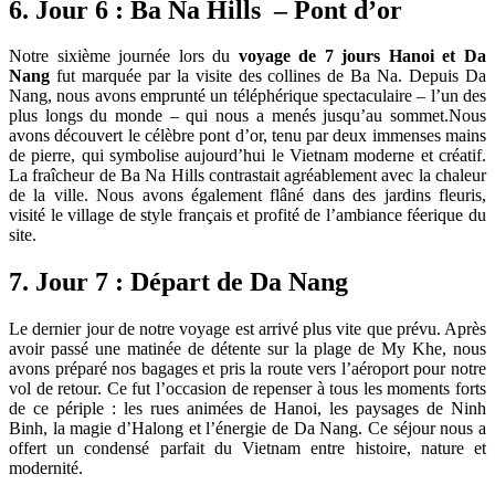
6. Jour 6 : Ba Na Hills – Pont d’or
Notre sixième journée lors du
voyage de 7 jours Hanoi et Da
Nang
fut marquée par la visite des collines de Ba Na. Depuis Da
Nang, nous avons emprunté un téléphérique spectaculaire – l’un des
plus longs du monde – qui nous a menés jusqu’au sommet.Nous
avons découvert le célèbre pont d’or, tenu par deux immenses mains
de pierre, qui symbolise aujourd’hui le Vietnam moderne et créatif.
La fraîcheur de Ba Na Hills contrastait agréablement avec la chaleur
de la ville. Nous avons également flâné dans des jardins fleuris,
visité le village de style français et profité de l’ambiance féerique du
site.
7. Jour 7 : Départ de Da Nang
Le dernier jour de notre voyage est arrivé plus vite que prévu. Après
avoir passé une matinée de détente sur la plage de My Khe, nous
avons préparé nos bagages et pris la route vers l’aéroport pour notre
vol de retour. Ce fut l’occasion de repenser à tous les moments forts
de ce périple : les rues animées de Hanoi, les paysages de Ninh
Binh, la magie d’Halong et l’énergie de Da Nang. Ce séjour nous a
offert un condensé parfait du Vietnam entre histoire, nature et
modernité.