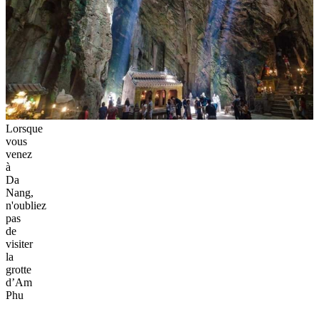
Lorsque
vous
venez
à
Da
Nang,
n'oubliez
pas
de
visiter
la
grotte
d’Am
Phu