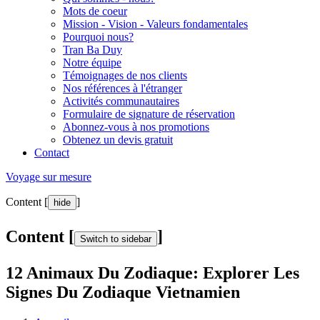
Mots de coeur
Mission - Vision - Valeurs fondamentales
Pourquoi nous?
Tran Ba Duy
Notre équipe
Témoignages de nos clients
Nos références à l'étranger
Activités communautaires
Formulaire de signature de réservation
Abonnez-vous à nos promotions
Obtenez un devis gratuit
Contact
Voyage sur mesure
Content [
]
hide
Content [
]
Switch to sidebar
12 Animaux Du Zodiaque: Explorer Les
Signes Du Zodiaque Vietnamien