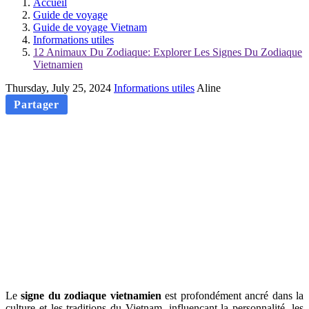
Accueil
Guide de voyage
Guide de voyage Vietnam
Informations utiles
12 Animaux Du Zodiaque: Explorer Les Signes Du Zodiaque
Vietnamien
Thursday, July 25, 2024
Informations utiles
Aline
Partager
Le
signe du zodiaque vietnamien
est profondément ancré dans la
culture et les traditions du Vietnam, influençant la personnalité, les