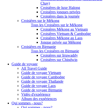
Chay)
Croisières de luxe Halong
Croisières jonques privées
Croisières dans la journée
Croisières sur le Mékong
Tous les Croisières sur le Mékong
Croisières Mékong au Vietnam
Croisières Vietnam & Cambodge
Croisières Mékong au Laos
Jonque privée sur Mékong
Croisières en Birmanie
Tous les Croisières en Birmanie
Croisières sur Irrawaddy
Croisières sur Chindwin
Guide de voyage
All Travel Guide
Guide de voyage Vietnam
Guide de voyage Cambodge
Guide de voyage Thaïlande
Guide de voyage Laos
Guide de voyage Birmanie
Vidéo d'expérience
Album des expériences
Qui sommes - nous?
Qui sommes - nous?