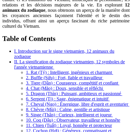
relations et les décisions majeures de la vie. En explorant
12
animaux du zodiaque
, nous obtenons un aperçu de la manière dont
les croyances anciennes façonnent l'identité et le destin des
individus, offrant ainsi un aperçu fascinant du riche patrimoine
culturel du Vietnam.
Table of Contents
I. Introduction sur le signe vietnamien, 12 animaux du
zodiaque
II. La signification du zodiaque vietnamien, 12 symboles de
l'année vietnamienne
1. Rat (Tý) : Intelligent, ingénieux et charmant
2. Buffle (Sửu) : Fort, fiable et travailleur
3. Tigre (Dần) : Courageux, compétitif et confiant
4. Chat (Mão) : Doux, sensible et réfléchi
5. Dragon (Thìn) : Puissant, ambitieux et passionné
6. Serpent (Tị) : Sage, énigmatique et intuitif
7. Cheval (Ngọ) : Énergique, libre d'esprit et aventurier
8. Chèvre (Mùi) : Calme, gentille et artistique
9. Singe (Thân) : Curieux, intelligent et joueur
10. Coq (Dậu) : Observateur, travailleur et honnête
11. Chien (Tuất) : Loyal, honnête et protecteur
12. Cochon (Hợi) : Généreux, compatissant et