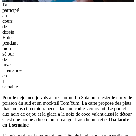
J'ai
participé
au
cours
de
dessin
Batik
pendant
mon
séjour
de
luxe
Thaïlande
en
1
semaine
Pour le déjeuner, je vais au restaurant La Sala pour tester le curry de
poisson du sud et un mocktail Tom Yum. La carte propose des plats
thaïlandais et méditerranéens dans un cadre verdoyant. Le poulet
aux noix de cajou et la glace à la noix de coco valent aussi le détour.
C'est une bonne adresse pour manger frais durant cette
Thaïlande
en 1 semaine
.
L'après-midi est le moment que j'attends le plus avec une sortie en