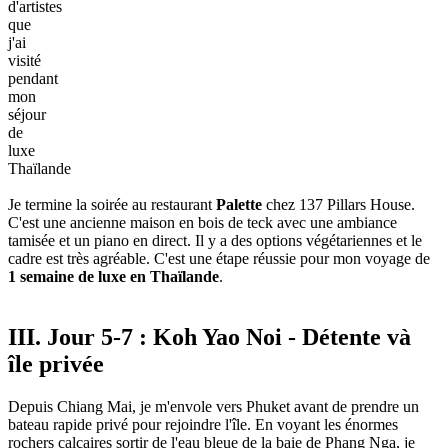
d'artistes
que
j'ai
visité
pendant
mon
séjour
de
luxe
Thaïlande
Je termine la soirée au restaurant
Palette
chez 137 Pillars House.
C'est une ancienne maison en bois de teck avec une ambiance
tamisée et un piano en direct. Il y a des options végétariennes et le
cadre est très agréable. C'est une étape réussie pour mon voyage de
1 semaine de luxe en Thaïlande
.
III. Jour 5-7 : Koh Yao Noi - Détente và
île privée
Depuis Chiang Mai, je m'envole vers Phuket avant de prendre un
bateau rapide privé pour rejoindre l'île. En voyant les énormes
rochers calcaires sortir de l'eau bleue de la baie de Phang Nga, je