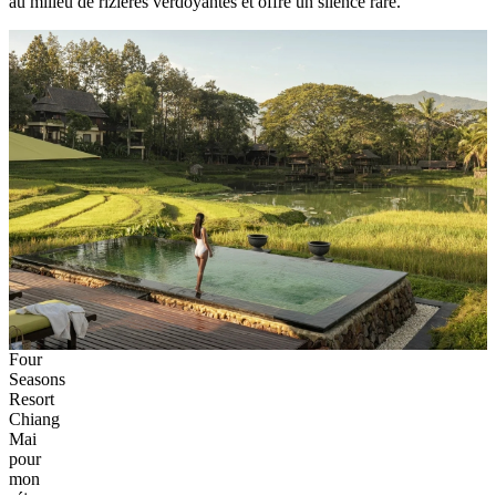
au milieu de rizières verdoyantes et offre un silence rare.
Four
Seasons
Resort
Chiang
Mai
pour
mon