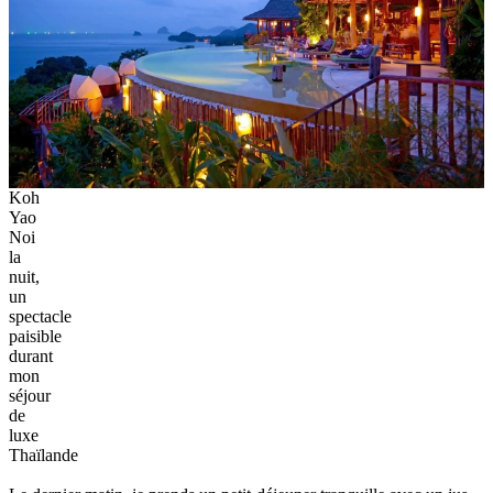
Koh
Yao
Noi
la
nuit,
un
spectacle
paisible
durant
mon
séjour
de
luxe
Thaïlande