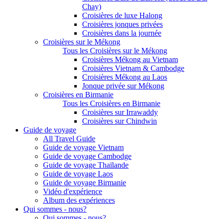
Chay)
Croisières de luxe Halong
Croisières jonques privées
Croisières dans la journée
Croisières sur le Mékong
Tous les Croisières sur le Mékong
Croisières Mékong au Vietnam
Croisières Vietnam & Cambodge
Croisières Mékong au Laos
Jonque privée sur Mékong
Croisières en Birmanie
Tous les Croisières en Birmanie
Croisières sur Irrawaddy
Croisières sur Chindwin
Guide de voyage
All Travel Guide
Guide de voyage Vietnam
Guide de voyage Cambodge
Guide de voyage Thaïlande
Guide de voyage Laos
Guide de voyage Birmanie
Vidéo d'expérience
Album des expériences
Qui sommes - nous?
Qui sommes - nous?