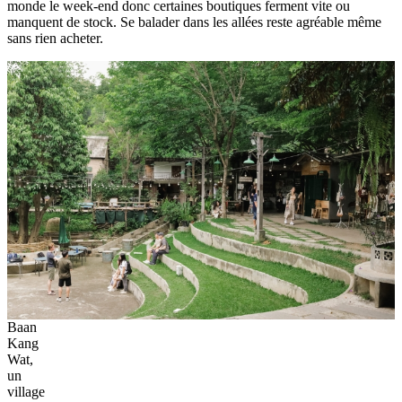
monde le week-end donc certaines boutiques ferment vite ou
manquent de stock. Se balader dans les allées reste agréable même
sans rien acheter.
Baan
Kang
Wat,
un
village