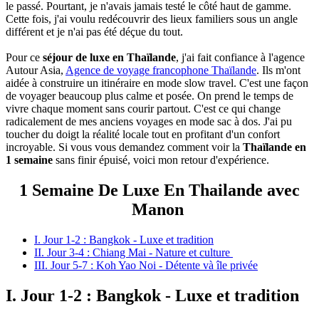
le passé. Pourtant, je n'avais jamais testé le côté haut de gamme.
Cette fois, j'ai voulu redécouvrir des lieux familiers sous un angle
différent et je n'ai pas été déçue du tout.
Pour ce
séjour de luxe en Thaïlande
, j'ai fait confiance à l'agence
Autour Asia,
Agence de voyage francophone Thaïlande
. Ils m'ont
aidée à construire un itinéraire en mode slow travel. C'est une façon
de voyager beaucoup plus calme et posée. On prend le temps de
vivre chaque moment sans courir partout. C'est ce qui change
radicalement de mes anciens voyages en mode sac à dos. J'ai pu
toucher du doigt la réalité locale tout en profitant d'un confort
incroyable. Si vous vous demandez comment voir la
Thaïlande en
1 semaine
sans finir épuisé, voici mon retour d'expérience.
1 Semaine De Luxe En Thailande avec
Manon
I. Jour 1-2 : Bangkok - Luxe et tradition
II. Jour 3-4 : Chiang Mai - Nature et culture
III. Jour 5-7 : Koh Yao Noi - Détente và île privée
I. Jour 1-2 : Bangkok - Luxe et tradition