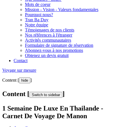
Mots de coeur
Mission - Vision - Valeurs fondamentales
Pourquoi nous?
Tran Ba Duy
Notre équipe
Témoignages de nos clients
Nos références à l'étranger
Activités communautaires
Formulaire de signature de réservation
Abonnez-vous à nos promotions
Obtenez un devis gratuit
Contact
Voyage sur mesure
Content [
]
hide
Content [
]
Switch to sidebar
1 Semaine De Luxe En Thailande -
Carnet De Voyage De Manon