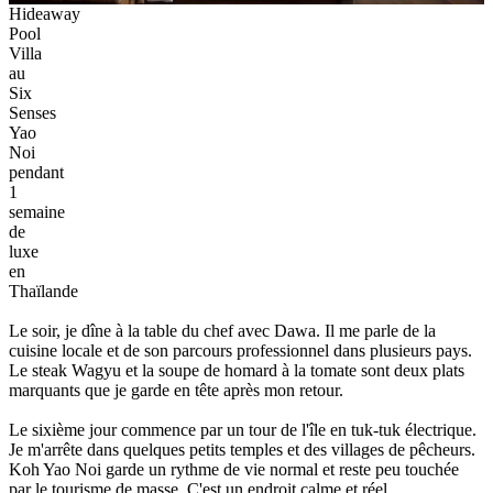
Hideaway
Pool
Villa
au
Six
Senses
Yao
Noi
pendant
1
semaine
de
luxe
en
Thaïlande
Le soir, je dîne à la table du chef avec Dawa. Il me parle de la
cuisine locale et de son parcours professionnel dans plusieurs pays.
Le steak Wagyu et la soupe de homard à la tomate sont deux plats
marquants que je garde en tête après mon retour.
Le sixième jour commence par un tour de l'île en tuk-tuk électrique.
Je m'arrête dans quelques petits temples et des villages de pêcheurs.
Koh Yao Noi garde un rythme de vie normal et reste peu touchée
par le tourisme de masse. C'est un endroit calme et réel.