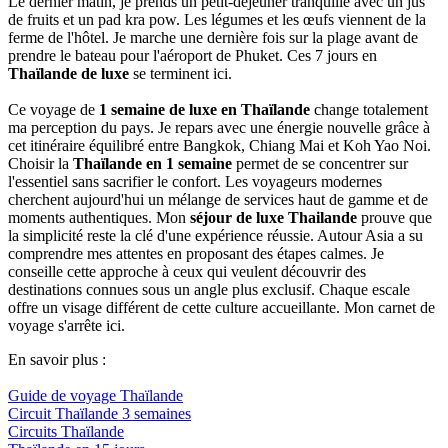
Le dernier matin, je prends un petit-déjeuner tranquille avec un jus
de fruits et un pad kra pow. Les légumes et les œufs viennent de la
ferme de l'hôtel. Je marche une dernière fois sur la plage avant de
prendre le bateau pour l'aéroport de Phuket. Ces 7 jours en
Thaïlande de luxe
se terminent ici.
Ce voyage de
1 semaine de luxe en Thaïlande
change totalement
ma perception du pays. Je repars avec une énergie nouvelle grâce à
cet itinéraire équilibré entre Bangkok, Chiang Mai et Koh Yao Noi.
Choisir la
Thaïlande en 1 semaine
permet de se concentrer sur
l'essentiel sans sacrifier le confort. Les voyageurs modernes
cherchent aujourd'hui un mélange de services haut de gamme et de
moments authentiques. Mon
séjour de luxe Thailande
prouve que
la simplicité reste la clé d'une expérience réussie. Autour Asia a su
comprendre mes attentes en proposant des étapes calmes. Je
conseille cette approche à ceux qui veulent découvrir des
destinations connues sous un angle plus exclusif. Chaque escale
offre un visage différent de cette culture accueillante. Mon carnet de
voyage s'arrête ici.
En savoir plus :
Guide de voyage Thaïlande
Circuit Thaïlande 3 semaines
Circuits Thaïlande