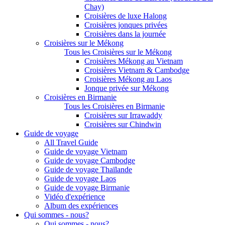
Chay)
Croisières de luxe Halong
Croisières jonques privées
Croisières dans la journée
Croisières sur le Mékong
Tous les Croisières sur le Mékong
Croisières Mékong au Vietnam
Croisières Vietnam & Cambodge
Croisières Mékong au Laos
Jonque privée sur Mékong
Croisières en Birmanie
Tous les Croisières en Birmanie
Croisières sur Irrawaddy
Croisières sur Chindwin
Guide de voyage
All Travel Guide
Guide de voyage Vietnam
Guide de voyage Cambodge
Guide de voyage Thaïlande
Guide de voyage Laos
Guide de voyage Birmanie
Vidéo d'expérience
Album des expériences
Qui sommes - nous?
Qui sommes - nous?