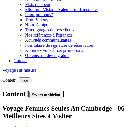
Mots de coeur
Mission - Vision - Valeurs fondamentales
Pourquoi nous?
Tran Ba Duy
Notre équipe
Témoignages de nos clients
Nos références à l'étranger
Activités communautaires
Formulaire de signature de réservation
Abonnez-vous à nos promotions
Obtenez un devis gratuit
Contact
Voyage sur mesure
Content [
]
hide
Content [
]
Switch to sidebar
Voyage Femmes Seules Au Cambodge - 06
Meilleurs Sites à Visiter