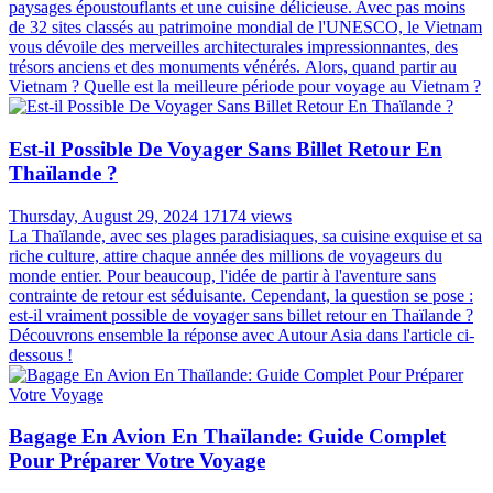
paysages époustouflants et une cuisine délicieuse. Avec pas moins
de 32 sites classés au patrimoine mondial de l'UNESCO, le Vietnam
vous dévoile des merveilles architecturales impressionnantes, des
trésors anciens et des monuments vénérés. Alors, quand partir au
Vietnam ? Quelle est la meilleure période pour voyage au Vietnam ?
Est-il Possible De Voyager Sans Billet Retour En
Thaïlande ?
Thursday, August 29, 2024
17174 views
La Thaïlande, avec ses plages paradisiaques, sa cuisine exquise et sa
riche culture, attire chaque année des millions de voyageurs du
monde entier. Pour beaucoup, l'idée de partir à l'aventure sans
contrainte de retour est séduisante. Cependant, la question se pose :
est-il vraiment possible de voyager sans billet retour en Thaïlande ?
Découvrons ensemble la réponse avec Autour Asia dans l'article ci-
dessous !
Bagage En Avion En Thaïlande: Guide Complet
Pour Préparer Votre Voyage