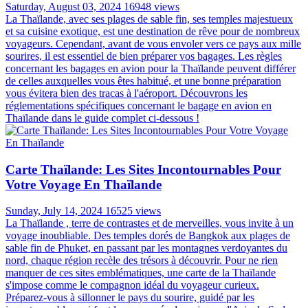
Saturday, August 03, 2024
16948 views
La Thaïlande, avec ses plages de sable fin, ses temples majestueux
et sa cuisine exotique, est une destination de rêve pour de nombreux
voyageurs. Cependant, avant de vous envoler vers ce pays aux mille
sourires, il est essentiel de bien préparer vos bagages. Les règles
concernant les bagages en avion pour la Thaïlande peuvent différer
de celles auxquelles vous êtes habitué, et une bonne préparation
vous évitera bien des tracas à l'aéroport. Découvrons les
réglementations spécifiques concernant le bagage en avion en
Thaïlande dans le guide complet ci-dessous !
Carte Thaïlande: Les Sites Incontournables Pour
Votre Voyage En Thaïlande
Sunday, July 14, 2024
16525 views
La Thaïlande , terre de contrastes et de merveilles, vous invite à un
voyage inoubliable. Des temples dorés de Bangkok aux plages de
sable fin de Phuket, en passant par les montagnes verdoyantes du
nord, chaque région recèle des trésors à découvrir. Pour ne rien
manquer de ces sites emblématiques, une carte de la Thaïlande
s'impose comme le compagnon idéal du voyageur curieux.
Préparez-vous à sillonner le pays du sourire, guidé par les