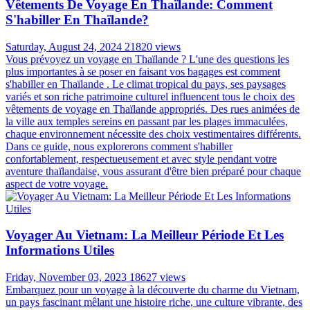
Vêtements De Voyage En Thaïlande: Comment
S'habiller En Thaïlande?
Saturday, August 24, 2024
21820 views
Vous prévoyez un voyage en Thaïlande ? L'une des questions les
plus importantes à se poser en faisant vos bagages est comment
s'habiller en Thaïlande . Le climat tropical du pays, ses paysages
variés et son riche patrimoine culturel influencent tous le choix des
vêtements de voyage en Thaïlande appropriés. Des rues animées de
la ville aux temples sereins en passant par les plages immaculées,
chaque environnement nécessite des choix vestimentaires différents.
Dans ce guide, nous explorerons comment s'habiller
confortablement, respectueusement et avec style pendant votre
aventure thaïlandaise, vous assurant d'être bien préparé pour chaque
aspect de votre voyage.
Voyager Au Vietnam: La Meilleur Période Et Les
Informations Utiles
Friday, November 03, 2023
18627 views
Embarquez pour un voyage à la découverte du charme du Vietnam,
un pays fascinant mêlant une histoire riche, une culture vibrante, des