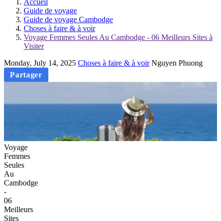
Accueil
Guide de voyage
Guide de voyage Cambodge
Choses à faire & à voir
Voyage Femmes Seules Au Cambodge - 06 Meilleurs Sites à
Visiter
Monday, July 14, 2025
Choses à faire & à voir
Nguyen Phuong
Partager
Voyage
Femmes
Seules
Au
Cambodge
-
06
Meilleurs
Sites