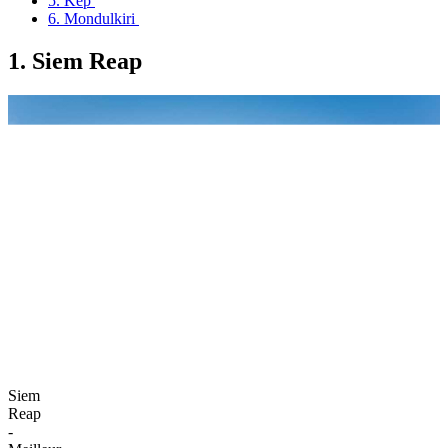
5. Kep
6. Mondulkiri
1. Siem Reap
Siem
Reap
-