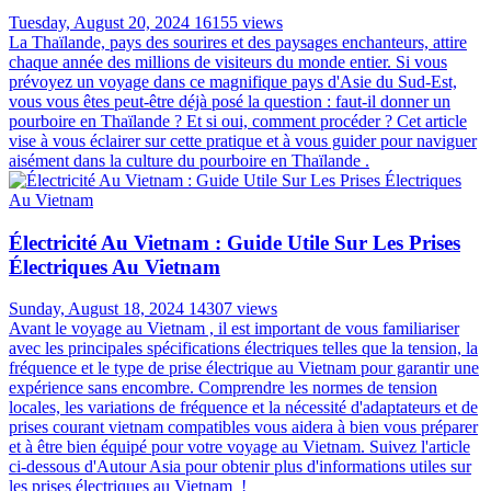
Tuesday, August 20, 2024
16155 views
La Thaïlande, pays des sourires et des paysages enchanteurs, attire
chaque année des millions de visiteurs du monde entier. Si vous
prévoyez un voyage dans ce magnifique pays d'Asie du Sud-Est,
vous vous êtes peut-être déjà posé la question : faut-il donner un
pourboire en Thaïlande ? Et si oui, comment procéder ? Cet article
vise à vous éclairer sur cette pratique et à vous guider pour naviguer
aisément dans la culture du pourboire en Thaïlande .
Électricité Au Vietnam : Guide Utile Sur Les Prises
Électriques Au Vietnam
Sunday, August 18, 2024
14307 views
Avant le voyage au Vietnam , il est important de vous familiariser
avec les principales spécifications électriques telles que la tension, la
fréquence et le type de prise électrique au Vietnam pour garantir une
expérience sans encombre. Comprendre les normes de tension
locales, les variations de fréquence et la nécessité d'adaptateurs et de
prises courant vietnam compatibles vous aidera à bien vous préparer
et à être bien équipé pour votre voyage au Vietnam. Suivez l'article
ci-dessous d'Autour Asia pour obtenir plus d'informations utiles sur
les prises électriques au Vietnam !