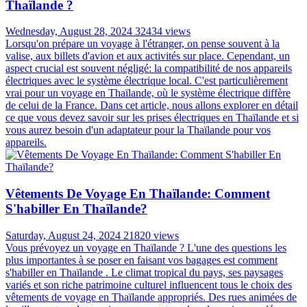
Thaïlande ?
Wednesday, August 28, 2024
32434 views
Lorsqu'on prépare un voyage à l'étranger, on pense souvent à la
valise, aux billets d'avion et aux activités sur place. Cependant, un
aspect crucial est souvent négligé: la compatibilité de nos appareils
électriques avec le système électrique local. C'est particulièrement
vrai pour un voyage en Thaïlande, où le système électrique diffère
de celui de la France. Dans cet article, nous allons explorer en détail
ce que vous devez savoir sur les prises électriques en Thaïlande et si
vous aurez besoin d'un adaptateur pour la Thaïlande pour vos
appareils.
Vêtements De Voyage En Thaïlande: Comment
S'habiller En Thaïlande?
Saturday, August 24, 2024
21820 views
Vous prévoyez un voyage en Thaïlande ? L'une des questions les
plus importantes à se poser en faisant vos bagages est comment
s'habiller en Thaïlande . Le climat tropical du pays, ses paysages
variés et son riche patrimoine culturel influencent tous le choix des
vêtements de voyage en Thaïlande appropriés. Des rues animées de