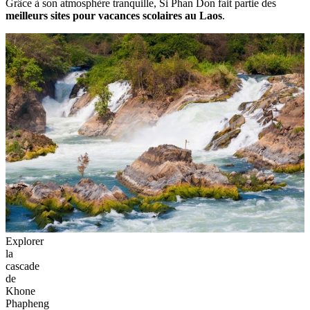
Grâce à son atmosphère tranquille, Si Phan Don fait partie des
meilleurs sites pour vacances scolaires au Laos
.
Explorer
la
cascade
de
Khone
Phapheng