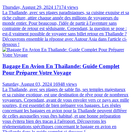
Thursday, August 29, 2024
17174 views
La Thaïlande, avec ses plages paradisiaques, sa cuisine exquise et sa
riche culture, attire chaque année des millions de voyageurs du
monde entier. Pour beaucoup, l'idée de partir à l'aventure sans
contrainte de retour est séduisante. Cependant, la question se pose :
est-il vraiment possible de voyager sans billet retour en Thaïlande ?
Découvrons ensemble la réponse avec Autour Asia dans l'article ci-
dessous !
Bagage En Avion En Thaïlande: Guide Complet
Pour Préparer Votre Voyage
Saturday, August 03, 2024
16948 views
La Thaïlande, avec ses plages de sable fin, ses temples majestueux
et sa cuisine exotique, est une destination de rêve pour de nombreux
voyageurs. Cependant, avant de vous envoler vers ce pays aux mille
sourires, il est essentiel de bien préparer vos bagages. Les règles
concernant les bagages en avion pour la Thaïlande peuvent différer
de celles auxquelles vous êtes habitué, et une bonne préparation
vous évitera bien des tracas à l'aéroport. Découvrons les
réglementations spécifiques concernant le bagage en avion en
Thaïlande dans le guide complet ci-dessous !