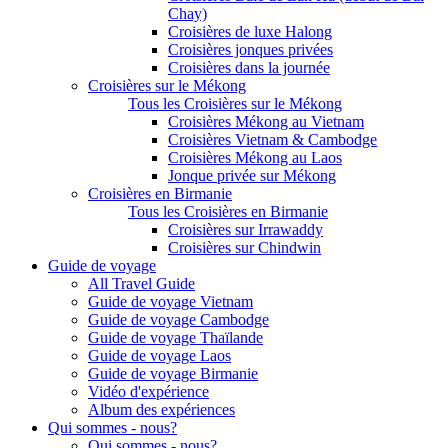
Chay)
Croisières de luxe Halong
Croisières jonques privées
Croisières dans la journée
Croisières sur le Mékong
Tous les Croisières sur le Mékong
Croisières Mékong au Vietnam
Croisières Vietnam & Cambodge
Croisières Mékong au Laos
Jonque privée sur Mékong
Croisières en Birmanie
Tous les Croisières en Birmanie
Croisières sur Irrawaddy
Croisières sur Chindwin
Guide de voyage
All Travel Guide
Guide de voyage Vietnam
Guide de voyage Cambodge
Guide de voyage Thaïlande
Guide de voyage Laos
Guide de voyage Birmanie
Vidéo d'expérience
Album des expériences
Qui sommes - nous?
Qui sommes - nous?