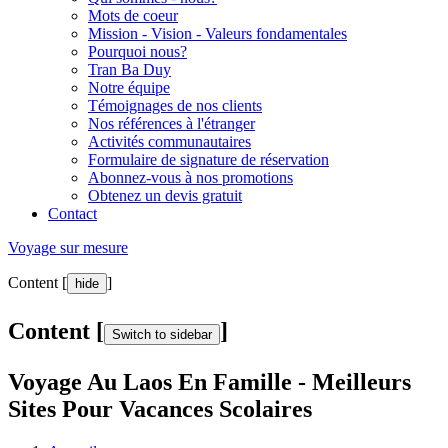
Mots de coeur
Mission - Vision - Valeurs fondamentales
Pourquoi nous?
Tran Ba Duy
Notre équipe
Témoignages de nos clients
Nos références à l'étranger
Activités communautaires
Formulaire de signature de réservation
Abonnez-vous à nos promotions
Obtenez un devis gratuit
Contact
Voyage sur mesure
Content [
]
hide
Content [
]
Switch to sidebar
Voyage Au Laos En Famille - Meilleurs
Sites Pour Vacances Scolaires