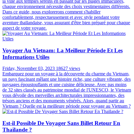
la ville aux temples sereins en passant par les plages immaculées,
chaque environnement nécessite des choix vestimentaires différents.
Dans ce guide, nous explorerons comment s'habiller
confortablement, respectueusement et avec style pendant votre
aventure thaïlandaise, vous assurant d'être bien préparé pour chaque
aspect de votre voyage.
Voyager Au Vietnam: La Meilleur Période Et Les
Informations Utiles
Friday, November 03, 2023
18627 views
Embarquez pour un voyage à la découverte du charme du Vietnam,
un pays fascinant mêlant une histoire riche, une culture vibrante, des
paysages époustouflants et une cuisine délicieuse. Avec pas moins
de 32 sites classés au patrimoine mondial de l'UNESCO, le Vietnam
vous dévoile des merveilles architecturales impressionnantes, des
trésors anciens et des monuments vénérés. Alors, quand partir au
Vietnam ? Quelle est la meilleure période pour voyage au Vietnam ?
Est-il Possible De Voyager Sans Billet Retour En
Thaïlande ?