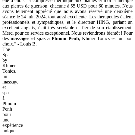
elle a choisi la compresse thermique aux plantes et moi la thérapie
aux pierres de guérison, chacune à 55 USD pour 60 minutes. Nous
avons tellement apprécié que nous avons réservé une deuxième
séance le 24 juin 2024, tout aussi excellente. Les thérapeutes étaient
professionnels et sympathiques, et le directeur HING, parlant un
excellent anglais, était très serviable et fier de son établissement.
Merci pour ce service exceptionnel. Nous reviendrons bientôt ! Pour
des
massages et spas à Phnom Penh
, Khmer Tonics est un bon
choix.” - Louis B.
The
Spa
by
Khmer
Tonics,
un
massage
et
spa
à
Phnom
Penh
pour
une
expérience
unique