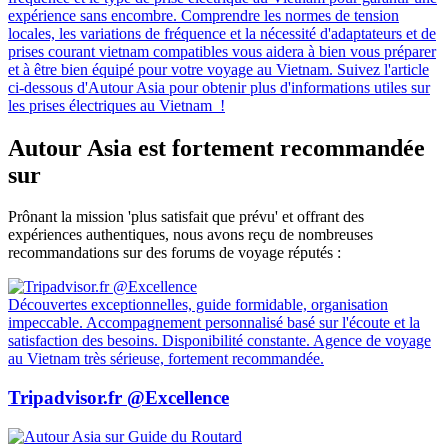
expérience sans encombre. Comprendre les normes de tension
locales, les variations de fréquence et la nécessité d'adaptateurs et de
prises courant vietnam compatibles vous aidera à bien vous préparer
et à être bien équipé pour votre voyage au Vietnam. Suivez l'article
ci-dessous d'Autour Asia pour obtenir plus d'informations utiles sur
les prises électriques au Vietnam !
Autour Asia est fortement recommandée
sur
Prônant la mission 'plus satisfait que prévu' et offrant des
expériences authentiques, nous avons reçu de nombreuses
recommandations sur des forums de voyage réputés :
Découvertes exceptionnelles, guide formidable, organisation
impeccable. Accompagnement personnalisé basé sur l'écoute et la
satisfaction des besoins. Disponibilité constante. Agence de voyage
au Vietnam très sérieuse, fortement recommandée.
Tripadvisor.fr @Excellence