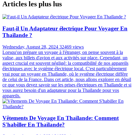
Articles les plus lus
Faut-il Un Adaptateur électrique Pour Voyager En
Thaïlande ?
Wednesday, August 28, 2024
32469 views
Lorsqu'on prépare un voyage à l'étranger, on pense souvent à la
valise, aux billets d'avion et aux activités sur place. Cependant, un
aspect crucial est souvent négligé: la compatibilité de nos appareils
électriques avec le système électrique local. C'est particulièrement
vrai pour un voyage en Thaïlande, où le système électrique diffère
de celui de la France. Dans cet article, nous allons explorer en détail
ce que vous devez savoir sur les prises électriques en Thaïlande et si
vous aurez besoin d'un adaptateur pour la Thaïlande pour vos
appareils.
Vêtements De Voyage En Thaïlande: Comment
S'habiller En Thaïlande?