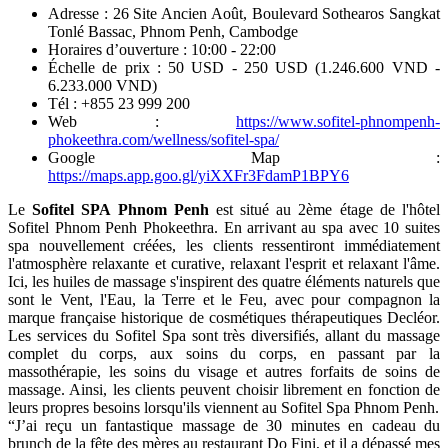
Adresse : 26 Site Ancien Août, Boulevard Sothearos Sangkat
Tonlé Bassac, Phnom Penh, Cambodge
Horaires d’ouverture : 10:00 - 22:00
Échelle de prix : 50 USD - 250 USD (1.246.600 VND -
6.233.000 VND)
Tél : +855 23 999 200
Web :
https://www.sofitel-phnompenh-
phokeethra.com/wellness/sofitel-spa/
Google Map :
https://maps.app.goo.gl/yiXXFr3FdamP1BPY6
Le
Sofitel SPA Phnom Penh
est situé au 2ème étage de l'hôtel
Sofitel Phnom Penh Phokeethra. En arrivant au spa avec 10 suites
spa nouvellement créées, les clients ressentiront immédiatement
l'atmosphère relaxante et curative, relaxant l'esprit et relaxant l'âme.
Ici, les huiles de massage s'inspirent des quatre éléments naturels que
sont le Vent, l'Eau, la Terre et le Feu, avec pour compagnon la
marque française historique de cosmétiques thérapeutiques Decléor.
Les services du Sofitel Spa sont très diversifiés, allant du massage
complet du corps, aux soins du corps, en passant par la
massothérapie, les soins du visage et autres forfaits de soins de
massage. Ainsi, les clients peuvent choisir librement en fonction de
leurs propres besoins lorsqu'ils viennent au Sofitel Spa Phnom Penh.
“J’ai reçu un fantastique massage de 30 minutes en cadeau du
brunch de la fête des mères au restaurant Do Fini, et il a dépassé mes