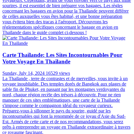
voyageurs. Cependant, avant de vous envoler vers ce pays aux mille
sourires, il est essentiel de bien préparer vos bagages. Les règles
concernant les bagages en avion pour la Thaïlande peuvent différer
de celles auxquelles vous êtes habitué, et une bonne préparation
vous évitera bien des tracas à l'aéroport. Découvrons les
réglementations spécifiques concernant le bagage en avion en
Thaïlande dans le guide complet ci-dessous !
Carte Thaïlande: Les Sites Incontournables Pour
Votre Voyage En Thaïlande
Sunday, July 14, 2024
16529 views
La Thaïlande , terre de contrastes et de merveilles, vous invite à un
voyage inoubliable. Des temples dorés de Bangkok aux plages de
sable fin de Phuket, en passant par les montagnes verdoyantes du
nord, chaque région recèle des trésors à découvrir. Pour ne rien
manquer de ces sites emblématiques, une carte de la Thaïlande
s'impose comme le compagnon idéal du voyageur curieux.
Préparez-vous à sillonner le pays du sourire, guidé par les
incontournables qui font la renommée de ce joyau d'Asie du Sud-
Est. Armés de cette carte et de nos recommandations, vous serez
prêts à entreprendre un voyage en Thaïlande extraordinaire à travers
ce royaume fascinant.