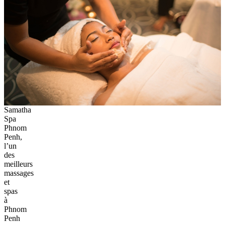
Samatha
Spa
Phnom
Penh,
l’un
des
meilleurs
massages
et
spas
à
Phnom
Penh