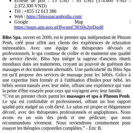
Échelle de prix : 15 USD - 95 USD (374.600 VND -
2.372.300 VND)
Tél : +855 12 613 386
Web :
https://blissspacambodia.com/
Google Map :
https://maps.app.goo.gl/BwgmC9E69s2njDq48
Bliss Spa
, ouvert en 2000, est le premier spa indépendant de Phnom
Penh, créé pour offrir aux clients des expériences de relaxation
mémorables. Avec une équipe de thérapeutes dévoués et
professionnels, le spa continue de croître et de maintenir une qualité
de service élevée. Bliss Spa intègre la sagesse d'anciens rituels
mondiaux dans ses traitements, croyant au pouvoir de guérison des
massages et des traitements alternatifs. Une particularité du Bliss Spa
est qu'il propose des services de massage pour les bébés. Grâce à
une expertise bien formée et à l'utilisation d'huiles pour bébé, les
bébés seront massés avec leur mère, offrant une expérience qui vaut
la peine d'être essayée pour ceux qui voyagent avec leur famille.
“C'est un premier choix parmi les
massages et spa à Phnom Penh
.
Le spa est confortable et professionnel, offrant un bon rapport
qualité-prix malgré un coût élevé. Le salon est propre et élégamment
décoré, avec des thérapeutes professionnels et anglophones. Nous
avons eu un soin des pieds et une pédicure, que nous
recommandons vivement. Nous reviendrons certainement pour
essayer les thérapies corporelles complètes.” - Éric B.