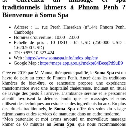
traditionnels khmers à Phnom Penh ?
Bienvenue à Soma Spa
Adresse : 11 rue Preah Hassakan (n°144) Phnom Penh,
Cambodge
Horaires d’ouverture : 10:00 - 23:00
Échelle de prix : 10 USD - 65 USD (250.000 USD -
1.620.500 USD)
Tél : +855 10 323 424
Web :
https://www.somaspa.info/index.php/en/
Google Map :
https://maps.app.goo.gl/mekpr84BeeqPd9uE9
Créé en 2019 par M. Vanna, thérapeute qualifié, le
Soma Spa
est un
havre de paix au cœur de Phnom Penh. Ancré dans les traditions
khmères de bien-être, ce sanctuaire propose une expérience
transformatrice avec une hospitalité chaleureuse, incluant un rituel
de lavage des pieds à l'arrivée. L’ambiance sereine et le personnel
attentif favorisent la détente, tandis que les massages et soins
utilisent des techniques ancestrales et des ingrédients locaux. En plus
des rituels traditionnels, le
Soma Spa
offre des soins du visage
rajeunissants et des services de manucure dans un cadre moderne.
“Mon partenaire et moi avons savouré un merveilleux massage
khmer de 60 minutes au
Soma Spa
, que nous recommandons