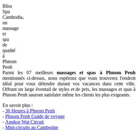
Bliss
Spa
Cambodia,
un
massage
et
spa
de
qualité
à
Phnom
Penh
Parmi les 07 meilleurs
massages et spas à Phnom Penh
mentionnés ci-dessus, nous espérons que vous trouverez l'endroit
idéal pour vous détendre durant vos vacances dans cette ville.
Offrant un large éventail de styles et de prix, les massages et spas à
Phnom Penh sauront satisfaire même les clients les plus exigeants.
En savoir plus :
-
36 Heures à Phnom Penh
-
Phnom Penh Guide de voyage
-
Angkor Wat Circuit
-
Mini-circuits au Cambodge