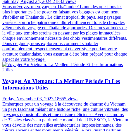
Saturday, August 24, 2024
21833 views
Vous prévoyez un voyage en Thaïlande ? L'une des questions les
plus importantes à se poser en faisant vos bagages est comment
s'habiller en Thaïlande . Le climat tropical du pays, ses paysages
variés et son riche patrimoine culturel influencent tous le choix des
vêtements de voyage en Thaïlande appropriés. Des rues animées de
la ville aux temples sereins en passant par les plages immaculées,
chaque environnement nécessite des choix vestimentaires différents.
Dans ce guide, nous explorerons comment s'habiller
confortablement, respectueusement et avec style pendant votre
aventure thaïlandaise, vous assurant d'être bien préparé pour chaque
aspect de votre voyage.
Voyager Au Vietnam: La Meilleur Période Et Les
Informations Utiles
Friday, November 03, 2023
18655 views
Embarquez pour un voyage à la découverte du charme du Vietnam,
un pays fascinant mêlant une histoire riche, une culture vibrante, des
paysages époustouflants et une cuisine délicieuse. Avec pas moins
de 32 sites classés au patrimoine mondial de l'UNESCO, le Vietnam
vous dévoile des merveilles architecturales impressionnantes, des
trésors anciens et des monuments vénérés. Alors, quand partir au