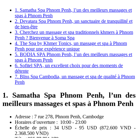
1. Samatha Spa Phnom Penh, l’un des meilleurs massages et
spas à Phnom Penh
2. Devatara Spa Phnom Penh, un sanctuaire de tranquillité et
de bien-être
3. Cherchez un massage et spa traditionnels khmers à Phnom
Penh ? Bienvenue à Soma Spa
4. The Spa by Khmer Tonics, un massage et spa à Phnom
Penh pour une expérience unique
5. BODIA SPA Phnom Penh, l’un des meilleurs massages et
spas à Phnom Penh
6. Sofitel SPA, un excellent choix pour des moments de
détente
7. Bliss Spa Cambodia, un massage et spa de qualité à Phnom
Penh
1. Samatha Spa Phnom Penh, l’un des
meilleurs massages et spas à Phnom Penh
Adresse : 7 rue 278, Phnom Penh, Cambodge
Horaires d’ouverture : 10:00 - 23:00
Échelle de prix : 34 USD - 95 USD (872.600 VND -
2.368.500 VND)