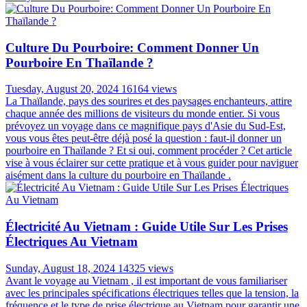
Culture Du Pourboire: Comment Donner Un
Pourboire En Thaïlande ?
Tuesday, August 20, 2024
16164 views
La Thaïlande, pays des sourires et des paysages enchanteurs, attire
chaque année des millions de visiteurs du monde entier. Si vous
prévoyez un voyage dans ce magnifique pays d'Asie du Sud-Est,
vous vous êtes peut-être déjà posé la question : faut-il donner un
pourboire en Thaïlande ? Et si oui, comment procéder ? Cet article
vise à vous éclairer sur cette pratique et à vous guider pour naviguer
aisément dans la culture du pourboire en Thaïlande .
Électricité Au Vietnam : Guide Utile Sur Les Prises
Électriques Au Vietnam
Sunday, August 18, 2024
14325 views
Avant le voyage au Vietnam , il est important de vous familiariser
avec les principales spécifications électriques telles que la tension, la
fréquence et le type de prise électrique au Vietnam pour garantir une