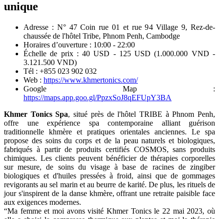
unique
Adresse : N° 47 Coin rue 01 et rue 94 Village 9, Rez-de-
chaussée de l'hôtel Tribe, Phnom Penh, Cambodge
Horaires d’ouverture : 10:00 - 22:00
Échelle de prix : 40 USD - 125 USD (1.000.000 VND -
3.121.500 VND)
Tél : +855 023 902 032
Web :
https://www.khmertonics.com/
Google Map :
https://maps.app.goo.gl/PpzxSoJ8qEFUpY3BA
Khmer Tonics Spa
, situé près de l'hôtel TRIBE à Phnom Penh,
offre une expérience spa contemporaine alliant guérison
traditionnelle khmère et pratiques orientales anciennes. Le spa
propose des soins du corps et de la peau naturels et biologiques,
fabriqués à partir de produits certifiés COSMOS, sans produits
chimiques. Les clients peuvent bénéficier de thérapies corporelles
sur mesure, de soins du visage à base de racines de zingiber
biologiques et d'huiles pressées à froid, ainsi que de gommages
revigorants au sel marin et au beurre de karité. De plus, les rituels de
jour s'inspirent de la danse khmère, offrant une retraite paisible face
aux exigences modernes.
“Ma femme et moi avons visité Khmer Tonics le 22 mai 2023, où