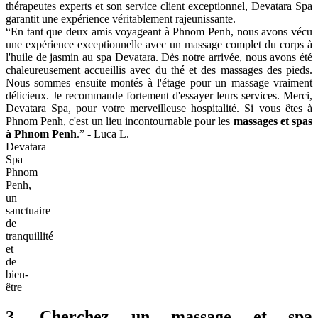
thérapeutes experts et son service client exceptionnel, Devatara Spa
garantit une expérience véritablement rajeunissante.
“En tant que deux amis voyageant à Phnom Penh, nous avons vécu
une expérience exceptionnelle avec un massage complet du corps à
l'huile de jasmin au spa Devatara. Dès notre arrivée, nous avons été
chaleureusement accueillis avec du thé et des massages des pieds.
Nous sommes ensuite montés à l'étage pour un massage vraiment
délicieux. Je recommande fortement d'essayer leurs services. Merci,
Devatara Spa, pour votre merveilleuse hospitalité. Si vous êtes à
Phnom Penh, c'est un lieu incontournable pour les
massages et spas
à Phnom Penh
.” - Luca L.
Devatara
Spa
Phnom
Penh,
un
sanctuaire
de
tranquillité
et
de
bien-
être
3. Cherchez un massage et spa