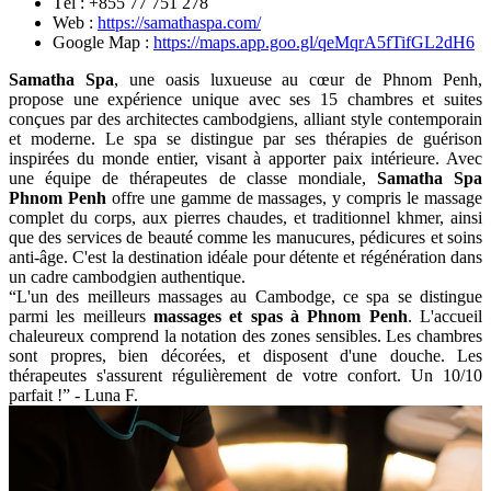
Tél : +855 77 751 278
Web :
https://samathaspa.com/
Google Map :
https://maps.app.goo.gl/qeMqrA5fTifGL2dH6
Samatha Spa
, une oasis luxueuse au cœur de Phnom Penh,
propose une expérience unique avec ses 15 chambres et suites
conçues par des architectes cambodgiens, alliant style contemporain
et moderne. Le spa se distingue par ses thérapies de guérison
inspirées du monde entier, visant à apporter paix intérieure. Avec
une équipe de thérapeutes de classe mondiale,
Samatha Spa
Phnom Penh
offre une gamme de massages, y compris le massage
complet du corps, aux pierres chaudes, et traditionnel khmer, ainsi
que des services de beauté comme les manucures, pédicures et soins
anti-âge. C'est la destination idéale pour détente et régénération dans
un cadre cambodgien authentique.
“L'un des meilleurs massages au Cambodge, ce spa se distingue
parmi les meilleurs
massages et spas à Phnom Penh
. L'accueil
chaleureux comprend la notation des zones sensibles. Les chambres
sont propres, bien décorées, et disposent d'une douche. Les
thérapeutes s'assurent régulièrement de votre confort. Un 10/10
parfait !” - Luna F.