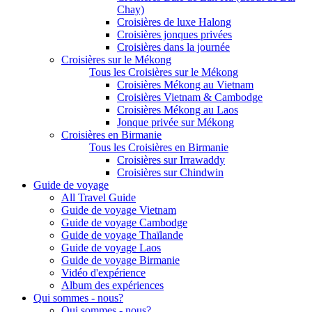
Chay)
Croisières de luxe Halong
Croisières jonques privées
Croisières dans la journée
Croisières sur le Mékong
Tous les Croisières sur le Mékong
Croisières Mékong au Vietnam
Croisières Vietnam & Cambodge
Croisières Mékong au Laos
Jonque privée sur Mékong
Croisières en Birmanie
Tous les Croisières en Birmanie
Croisières sur Irrawaddy
Croisières sur Chindwin
Guide de voyage
All Travel Guide
Guide de voyage Vietnam
Guide de voyage Cambodge
Guide de voyage Thaïlande
Guide de voyage Laos
Guide de voyage Birmanie
Vidéo d'expérience
Album des expériences
Qui sommes - nous?
Qui sommes - nous?