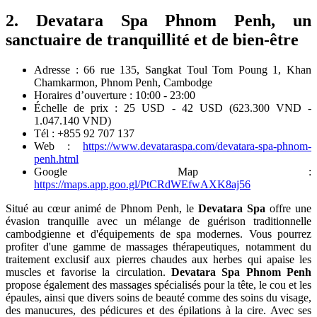
2. Devatara Spa Phnom Penh, un
sanctuaire de tranquillité et de bien-être
Adresse : 66 rue 135, Sangkat Toul Tom Poung 1, Khan
Chamkarmon, Phnom Penh, Cambodge
Horaires d’ouverture : 10:00 - 23:00
Échelle de prix : 25 USD - 42 USD (623.300 VND -
1.047.140 VND)
Tél : +855 92 707 137
Web :
https://www.devataraspa.com/devatara-spa-phnom-
penh.html
Google Map :
https://maps.app.goo.gl/PtCRdWEfwAXK8aj56
Situé au cœur animé de Phnom Penh, le
Devatara Spa
offre une
évasion tranquille avec un mélange de guérison traditionnelle
cambodgienne et d'équipements de spa modernes. Vous pourrez
profiter d'une gamme de massages thérapeutiques, notamment du
traitement exclusif aux pierres chaudes aux herbes qui apaise les
muscles et favorise la circulation.
Devatara Spa Phnom Penh
propose également des massages spécialisés pour la tête, le cou et les
épaules, ainsi que divers soins de beauté comme des soins du visage,
des manucures, des pédicures et des épilations à la cire. Avec ses