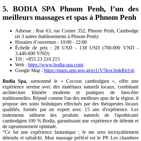
5. BODIA SPA Phnom Penh, l’un des
meilleurs massages et spas à Phnom Penh
Adresse : Rue 63, rue Corner 352, Phnom Penh, Cambodge
(et 3 autres établissements à Phnom Penh)
Horaires d’ouverture : 10:00 - 22:00
Échelle de prix : 28 USD - 138 USD (700.000 VND -
3.440.600 VND)
Tél : +855 23 210 215
Web :
https://www.bodia-spa.com/
Google Map :
https://maps.app.goo.gl/ecUV5hsx3mkRti1s6
Bodia Spa
, surnommé le « Cocoon cambodgien », offre une
expérience sereine avec des matériaux naturels locaux, combinant
architecture khmère moderne et pratiques de bien-être
traditionnelles. Réputé comme l'un des meilleurs spas de la région, il
propose des soins holistiques effectués par des thérapeutes locaux
qualifiés, formés par un expert avec 15 ans d'expérience. Les
traitements utilisent des produits naturels de l'apothicaire
cambodgien 100 % Bodia, garantissant une expérience de détente et
de rajeunissement optimale.
“Ce fut une expérience fantastique ; Je me sens incroyablement
détendu et rafraîchi. Mon massage préféré est le PP. Les chambres