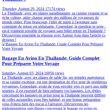
Thursday, August 29, 2024
17174 views
La Thaïlande, avec ses plages paradisiaques, sa cuisine exquise et sa
riche culture, attire chaque année des millions de voyageurs du
monde entier. Pour beaucoup, l'idée de partir à l'aventure sans
contrainte de retour est séduisante. Cependant, la question se pose :
est-il vraiment possible de voyager sans billet retour en Thaïlande ?
Découvrons ensemble la réponse avec Autour Asia dans l'article ci-
dessous !
Bagage En Avion En Thaïlande: Guide Complet
Pour Préparer Votre Voyage
Saturday, August 03, 2024
16950 views
La Thaïlande, avec ses plages de sable fin, ses temples majestueux
et sa cuisine exotique, est une destination de rêve pour de nombreux
voyageurs. Cependant, avant de vous envoler vers ce pays aux mille
sourires, il est essentiel de bien préparer vos bagages. Les règles
concernant les bagages en avion pour la Thaïlande peuvent différer
de celles auxquelles vous êtes habitué, et une bonne préparation
vous évitera bien des tracas à l'aéroport. Découvrons les
réglementations spécifiques concernant le bagage en avion en