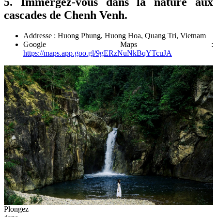
5. Immergez-vous dans la nature aux
cascades de Chenh Venh.
Addresse : Huong Phung, Huong Hoa, Quang Tri, Vietnam
Google Maps :
https://maps.app.goo.gl/9gERzNuNkBqYTcuJA
Plongez