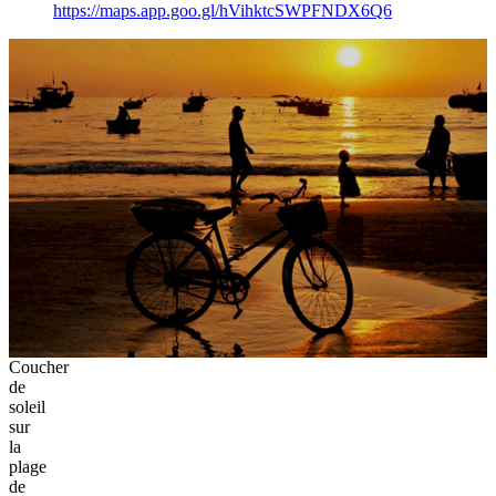
https://maps.app.goo.gl/hVihktcSWPFNDX6Q6
Coucher
de
soleil
sur
la
plage
de