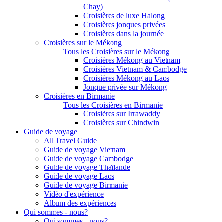
Chay)
Croisières de luxe Halong
Croisières jonques privées
Croisières dans la journée
Croisières sur le Mékong
Tous les Croisières sur le Mékong
Croisières Mékong au Vietnam
Croisières Vietnam & Cambodge
Croisières Mékong au Laos
Jonque privée sur Mékong
Croisières en Birmanie
Tous les Croisières en Birmanie
Croisières sur Irrawaddy
Croisières sur Chindwin
Guide de voyage
All Travel Guide
Guide de voyage Vietnam
Guide de voyage Cambodge
Guide de voyage Thaïlande
Guide de voyage Laos
Guide de voyage Birmanie
Vidéo d'expérience
Album des expériences
Qui sommes - nous?
Qui sommes - nous?