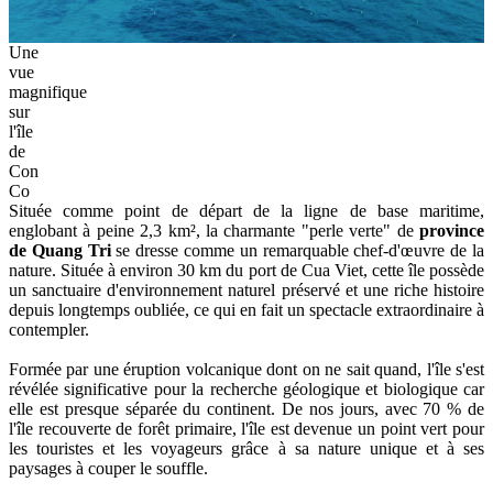
Une
vue
magnifique
sur
l'île
de
Con
Co
Située comme point de départ de la ligne de base maritime,
englobant à peine 2,3 km², la charmante "perle verte" de
province
de Quang Tri
se dresse comme un remarquable chef-d'œuvre de la
nature. Située à environ 30 km du port de Cua Viet, cette île possède
un sanctuaire d'environnement naturel préservé et une riche histoire
depuis longtemps oubliée, ce qui en fait un spectacle extraordinaire à
contempler.
Formée par une éruption volcanique dont on ne sait quand, l'île s'est
révélée significative pour la recherche géologique et biologique car
elle est presque séparée du continent. De nos jours, avec 70 % de
l'île recouverte de forêt primaire, l'île est devenue un point vert pour
les touristes et les voyageurs grâce à sa nature unique et à ses
paysages à couper le souffle.