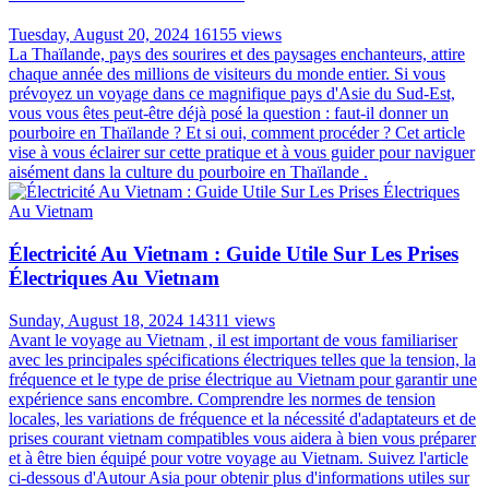
Tuesday, August 20, 2024
16155 views
La Thaïlande, pays des sourires et des paysages enchanteurs, attire
chaque année des millions de visiteurs du monde entier. Si vous
prévoyez un voyage dans ce magnifique pays d'Asie du Sud-Est,
vous vous êtes peut-être déjà posé la question : faut-il donner un
pourboire en Thaïlande ? Et si oui, comment procéder ? Cet article
vise à vous éclairer sur cette pratique et à vous guider pour naviguer
aisément dans la culture du pourboire en Thaïlande .
Électricité Au Vietnam : Guide Utile Sur Les Prises
Électriques Au Vietnam
Sunday, August 18, 2024
14311 views
Avant le voyage au Vietnam , il est important de vous familiariser
avec les principales spécifications électriques telles que la tension, la
fréquence et le type de prise électrique au Vietnam pour garantir une
expérience sans encombre. Comprendre les normes de tension
locales, les variations de fréquence et la nécessité d'adaptateurs et de
prises courant vietnam compatibles vous aidera à bien vous préparer
et à être bien équipé pour votre voyage au Vietnam. Suivez l'article
ci-dessous d'Autour Asia pour obtenir plus d'informations utiles sur