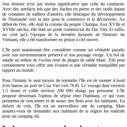
Son histoire n'est pas moins significative que celle du continent.
Avec des artefacts tels que des haches en pierre et des outils datant
de centaines de milliers d'années, elle témoigne du développement
de l'humanité vers la mer pour le commerce et la découverte. Au
début de l'ère, elle était la colonie du peuple Champa. Aux XVIIe et
XVIIIe siècles, elle était un poste commercial du Dai Viet. Et enfin,
on croit qu'à l'époque de la dernière dynastie de l'histoire du
Vietnam, elle a été transformée en prison à ciel ouvert.
L'île peut maintenant être considérée comme un véritable paradis
avec son environnement préservé et son paysage vierge. Un bol de
salade au milieu de l'océan orné de plages de sable blanc. Elle peut
certainement vous offrir une évasion et une véritable tranquillité par
rapport au monde.
Pour l'instant, le seul moyen de rejoindre l'île est de monter à bord
d'un bateau au port de Cua Viet vers 7h30. Le voyage dure environ
1,5 heure et coûte environ 200 000 dongs par personne. L'île
propose désormais l'option de séjour chez l'habitant, ce qui vous
permettra de rencontrer et de nouer des liens avec les habitants. En
dehors de cela, l'île est un merveilleux site de camping. Mais
assurez-vous de demander aux habitants de la région les endroits
pour un camping sûr.