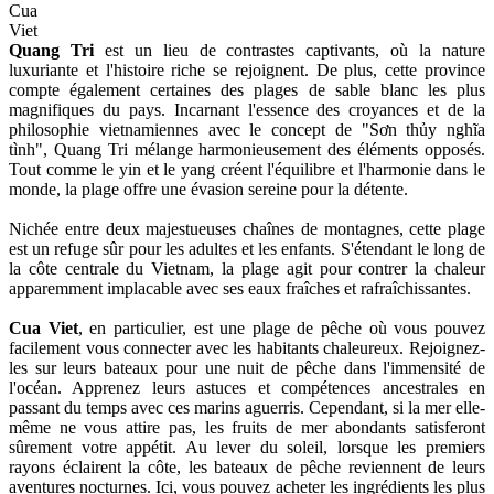
Cua
Viet
Quang Tri
est un lieu de contrastes captivants, où la nature
luxuriante et l'histoire riche se rejoignent. De plus, cette province
compte également certaines des plages de sable blanc les plus
magnifiques du pays. Incarnant l'essence des croyances et de la
philosophie vietnamiennes avec le concept de "Sơn thủy nghĩa
tình", Quang Tri mélange harmonieusement des éléments opposés.
Tout comme le yin et le yang créent l'équilibre et l'harmonie dans le
monde, la plage offre une évasion sereine pour la détente.
Nichée entre deux majestueuses chaînes de montagnes, cette plage
est un refuge sûr pour les adultes et les enfants. S'étendant le long de
la côte centrale du Vietnam, la plage agit pour contrer la chaleur
apparemment implacable avec ses eaux fraîches et rafraîchissantes.
Cua Viet
, en particulier, est une plage de pêche où vous pouvez
facilement vous connecter avec les habitants chaleureux. Rejoignez-
les sur leurs bateaux pour une nuit de pêche dans l'immensité de
l'océan. Apprenez leurs astuces et compétences ancestrales en
passant du temps avec ces marins aguerris. Cependant, si la mer elle-
même ne vous attire pas, les fruits de mer abondants satisferont
sûrement votre appétit. Au lever du soleil, lorsque les premiers
rayons éclairent la côte, les bateaux de pêche reviennent de leurs
aventures nocturnes. Ici, vous pouvez acheter les ingrédients les plus