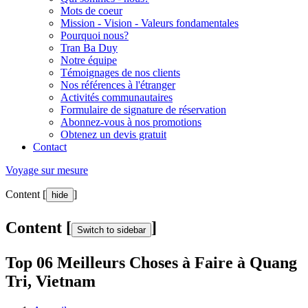
Mots de coeur
Mission - Vision - Valeurs fondamentales
Pourquoi nous?
Tran Ba Duy
Notre équipe
Témoignages de nos clients
Nos références à l'étranger
Activités communautaires
Formulaire de signature de réservation
Abonnez-vous à nos promotions
Obtenez un devis gratuit
Contact
Voyage sur mesure
Content [
]
hide
Content [
]
Switch to sidebar
Top 06 Meilleurs Choses à Faire à Quang
Tri, Vietnam