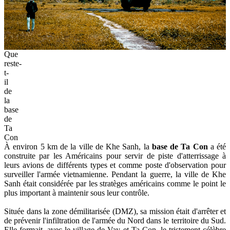
Que
reste-
t-
il
de
la
base
de
Ta
Con
À environ 5 km de la ville de Khe Sanh, la
base de Ta Con
a été
construite par les Américains pour servir de piste d'atterrissage à
leurs avions de différents types et comme poste d'observation pour
surveiller l'armée vietnamienne. Pendant la guerre, la ville de Khe
Sanh était considérée par les stratèges américains comme le point le
plus important à maintenir sous leur contrôle.
Située dans la zone démilitarisée (DMZ), sa mission était d'arrêter et
de prévenir l'infiltration de l'armée du Nord dans le territoire du Sud.
Elle formait, avec le village de Vay et Ta Con, le tristement célèbre