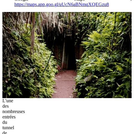
https://maps.app.goo.gl/uUcN6aBNmqXQEGzu8
L'une
des
nombreuses
entrées
du
tunnel
de