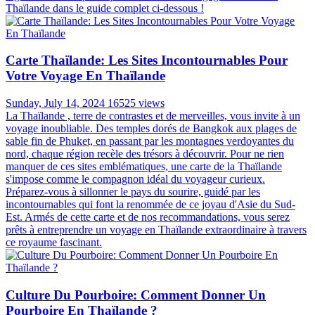
Thaïlande dans le guide complet ci-dessous !
Carte Thaïlande: Les Sites Incontournables Pour
Votre Voyage En Thaïlande
Sunday, July 14, 2024
16525 views
La Thaïlande , terre de contrastes et de merveilles, vous invite à un
voyage inoubliable. Des temples dorés de Bangkok aux plages de
sable fin de Phuket, en passant par les montagnes verdoyantes du
nord, chaque région recèle des trésors à découvrir. Pour ne rien
manquer de ces sites emblématiques, une carte de la Thaïlande
s'impose comme le compagnon idéal du voyageur curieux.
Préparez-vous à sillonner le pays du sourire, guidé par les
incontournables qui font la renommée de ce joyau d'Asie du Sud-
Est. Armés de cette carte et de nos recommandations, vous serez
prêts à entreprendre un voyage en Thaïlande extraordinaire à travers
ce royaume fascinant.
Culture Du Pourboire: Comment Donner Un
Pourboire En Thaïlande ?