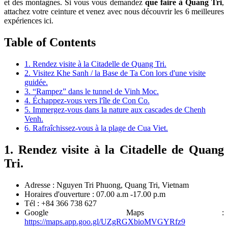
et des montagnes. Si vous vous demandez
que faire à Quang Tri
,
attachez votre ceinture et venez avec nous découvrir les 6 meilleures
expériences ici.
Table of Contents
1. Rendez visite à la Citadelle de Quang Tri.
2. Visitez Khe Sanh / la Base de Ta Con lors d'une visite
guidée.
3. “Rampez” dans le tunnel de Vinh Moc.
4. Échappez-vous vers l'île de Con Co.
5. Immergez-vous dans la nature aux cascades de Chenh
Venh.
6. Rafraîchissez-vous à la plage de Cua Viet.
1. Rendez visite à la Citadelle de Quang
Tri.
Adresse : Nguyen Tri Phuong, Quang Tri, Vietnam
Horaires d'ouverture : 07.00 a.m -17.00 p.m
Tél : +84 366 738 627
Google Maps :
https://maps.app.goo.gl/UZgRGXbioMVGYRfz9