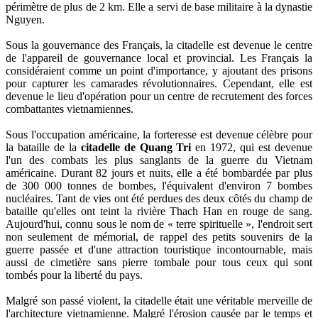
périmètre de plus de 2 km. Elle a servi de base militaire à la dynastie
Nguyen.
Sous la gouvernance des Français, la citadelle est devenue le centre
de l'appareil de gouvernance local et provincial. Les Français la
considéraient comme un point d'importance, y ajoutant des prisons
pour capturer les camarades révolutionnaires. Cependant, elle est
devenue le lieu d'opération pour un centre de recrutement des forces
combattantes vietnamiennes.
Sous l'occupation américaine, la forteresse est devenue célèbre pour
la bataille de la
citadelle de Quang Tri
en 1972, qui est devenue
l'un des combats les plus sanglants de la guerre du Vietnam
américaine. Durant 82 jours et nuits, elle a été bombardée par plus
de 300 000 tonnes de bombes, l'équivalent d'environ 7 bombes
nucléaires. Tant de vies ont été perdues des deux côtés du champ de
bataille qu'elles ont teint la rivière Thach Han en rouge de sang.
Aujourd'hui, connu sous le nom de « terre spirituelle », l'endroit sert
non seulement de mémorial, de rappel des petits souvenirs de la
guerre passée et d'une attraction touristique incontournable, mais
aussi de cimetière sans pierre tombale pour tous ceux qui sont
tombés pour la liberté du pays.
Malgré son passé violent, la citadelle était une véritable merveille de
l'architecture vietnamienne. Malgré l'érosion causée par le temps et