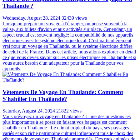
Thaïlande ?
Wednesday, August 28, 2024
32439 views
Lorsqu'on prépare un voyage à l'étranger, on pense souvent à la
valise, aux billets d'avion et aux activités sur place. Cependant, un
aspect crucial est souvent négligé: la compatibilité de nos appareils
électriques avec le système électrique local. C'est particulièrement
vrai pour un voyage en Thaïlande, où le système électrique diffère
de celui de la France. Dans cet article, nous allons explorer en détail
ce que vous devez savoir sur les prises électriques en Thaïlande et si
vous aurez besoin d'un adaptateur pour la Thaïlande pour vos
appareils.
Vêtements De Voyage En Thaïlande: Comment
S'habiller En Thaïlande?
Saturday, August 24, 2024
21822 views
Vous prévoyez un voyage en Thaïlande ? L'une des questions les
plus importantes à se poser en faisant vos bagages est comment
s'habiller en Thaïlande . Le climat tropical du pays, ses paysages
variés et son riche patrimoine culturel influencent tous le choix des
vêtements de voyage en Thaïlande appropriés. Des rues animées de