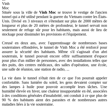
Vinh
Moc
Située sous la ville de
Vinh Moc
se trouve le vestige de l'ancien
tunnel qui a été utilisé pendant la guerre du Vietnam contre les États-
Unis. Divisé en 3 niveaux et s'étendant sur plus de 2000 mètres de
longueur et plus de 20 mètres de profondeur, le tunnel servait non
seulement de refuge sûr pour les habitants, mais aussi de lieu de
stockage pour dissimuler les provisions et l'équipement.
Creusé en deux ans, avec l'apprentissage de nombreuses bases
souterraines effondrées, le tunnel de Vinh Moc a été renforcé pour
assurer la sécurité des habitants. Même s'il s'agissait d'un abri
souterrain, le tunnel pouvait encore offrir suffisamment d'espace
pour plus d'un millier de personnes, avec des installations telles que
des puits, des centres médicaux, des salles d'opération, une école,
une salle de réunion, une station de radio, ...
La vie dans le tunnel n'était rien de ce que l'on pourrait appeler
confortable. Sans lumière du soleil, les gens devaient compter sur
des lampes à huile pour pouvoir accomplir leurs tâches. Une
humidité élevée en hiver, une chaleur insupportable en été, associées
à des conditions générales d'insalubrité, ont conduit à ce que plus de
90 % des habitants aient des parasites et de nombreuses autres
maladies liées à la vie souterraine.