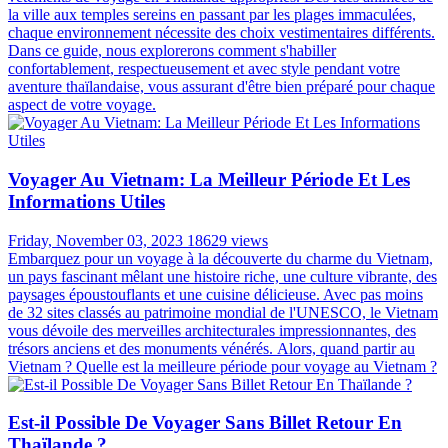
la ville aux temples sereins en passant par les plages immaculées,
chaque environnement nécessite des choix vestimentaires différents.
Dans ce guide, nous explorerons comment s'habiller
confortablement, respectueusement et avec style pendant votre
aventure thaïlandaise, vous assurant d'être bien préparé pour chaque
aspect de votre voyage.
Voyager Au Vietnam: La Meilleur Période Et Les
Informations Utiles
Friday, November 03, 2023
18629 views
Embarquez pour un voyage à la découverte du charme du Vietnam,
un pays fascinant mêlant une histoire riche, une culture vibrante, des
paysages époustouflants et une cuisine délicieuse. Avec pas moins
de 32 sites classés au patrimoine mondial de l'UNESCO, le Vietnam
vous dévoile des merveilles architecturales impressionnantes, des
trésors anciens et des monuments vénérés. Alors, quand partir au
Vietnam ? Quelle est la meilleure période pour voyage au Vietnam ?
Est-il Possible De Voyager Sans Billet Retour En
Thaïlande ?