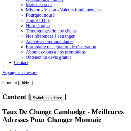
Mots de coeur
Mission - Vision - Valeurs fondamentales
Pourquoi nous?
Tran Ba Duy
Notre équipe
Témoignages de nos clients
Nos références à l'étranger
Activités communautaires
Formulaire de signature de réservation
Abonnez-vous à nos promotions
Obtenez un devis gratuit
Contact
Voyage sur mesure
Content [
]
hide
Content [
]
Switch to sidebar
Taux De Change Cambodge - Meilleures
Adresses Pour Changer Monnaie