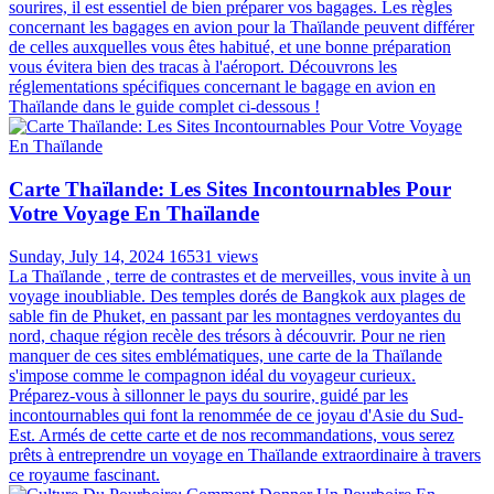
sourires, il est essentiel de bien préparer vos bagages. Les règles
concernant les bagages en avion pour la Thaïlande peuvent différer
de celles auxquelles vous êtes habitué, et une bonne préparation
vous évitera bien des tracas à l'aéroport. Découvrons les
réglementations spécifiques concernant le bagage en avion en
Thaïlande dans le guide complet ci-dessous !
Carte Thaïlande: Les Sites Incontournables Pour
Votre Voyage En Thaïlande
Sunday, July 14, 2024
16531 views
La Thaïlande , terre de contrastes et de merveilles, vous invite à un
voyage inoubliable. Des temples dorés de Bangkok aux plages de
sable fin de Phuket, en passant par les montagnes verdoyantes du
nord, chaque région recèle des trésors à découvrir. Pour ne rien
manquer de ces sites emblématiques, une carte de la Thaïlande
s'impose comme le compagnon idéal du voyageur curieux.
Préparez-vous à sillonner le pays du sourire, guidé par les
incontournables qui font la renommée de ce joyau d'Asie du Sud-
Est. Armés de cette carte et de nos recommandations, vous serez
prêts à entreprendre un voyage en Thaïlande extraordinaire à travers
ce royaume fascinant.