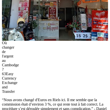
Où
changer
de
l'argent
au
Cambodge
?
63Easy
Currency
Exchange
and
Transfer
“Nous avons changé d'Euros en Riels ici. Il me semble que la
commission était d’environ 3 %, ce qui reste tout à fait correct. La
procédure s’est déroulée simplement et sans complication.” - Daniel