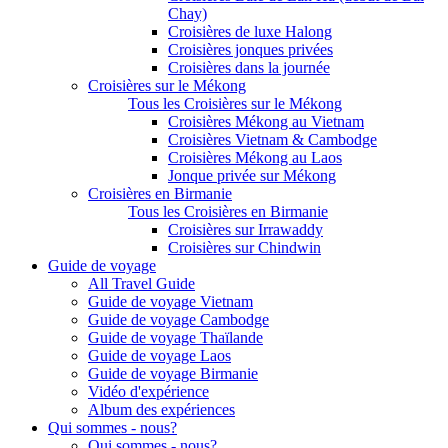
Chay)
Croisières de luxe Halong
Croisières jonques privées
Croisières dans la journée
Croisières sur le Mékong
Tous les Croisières sur le Mékong
Croisières Mékong au Vietnam
Croisières Vietnam & Cambodge
Croisières Mékong au Laos
Jonque privée sur Mékong
Croisières en Birmanie
Tous les Croisières en Birmanie
Croisières sur Irrawaddy
Croisières sur Chindwin
Guide de voyage
All Travel Guide
Guide de voyage Vietnam
Guide de voyage Cambodge
Guide de voyage Thaïlande
Guide de voyage Laos
Guide de voyage Birmanie
Vidéo d'expérience
Album des expériences
Qui sommes - nous?
Qui sommes - nous?