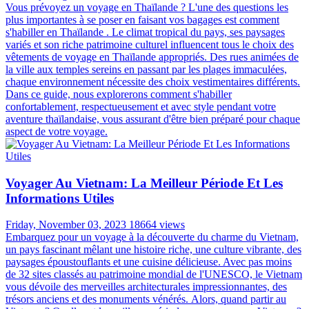
Vous prévoyez un voyage en Thaïlande ? L'une des questions les
plus importantes à se poser en faisant vos bagages est comment
s'habiller en Thaïlande . Le climat tropical du pays, ses paysages
variés et son riche patrimoine culturel influencent tous le choix des
vêtements de voyage en Thaïlande appropriés. Des rues animées de
la ville aux temples sereins en passant par les plages immaculées,
chaque environnement nécessite des choix vestimentaires différents.
Dans ce guide, nous explorerons comment s'habiller
confortablement, respectueusement et avec style pendant votre
aventure thaïlandaise, vous assurant d'être bien préparé pour chaque
aspect de votre voyage.
Voyager Au Vietnam: La Meilleur Période Et Les
Informations Utiles
Friday, November 03, 2023
18664 views
Embarquez pour un voyage à la découverte du charme du Vietnam,
un pays fascinant mêlant une histoire riche, une culture vibrante, des
paysages époustouflants et une cuisine délicieuse. Avec pas moins
de 32 sites classés au patrimoine mondial de l'UNESCO, le Vietnam
vous dévoile des merveilles architecturales impressionnantes, des
trésors anciens et des monuments vénérés. Alors, quand partir au