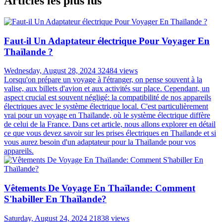
Articles les plus lus
Faut-il Un Adaptateur électrique Pour Voyager En
Thaïlande ?
Wednesday, August 28, 2024
32484 views
Lorsqu'on prépare un voyage à l'étranger, on pense souvent à la
valise, aux billets d'avion et aux activités sur place. Cependant, un
aspect crucial est souvent négligé: la compatibilité de nos appareils
électriques avec le système électrique local. C'est particulièrement
vrai pour un voyage en Thaïlande, où le système électrique diffère
de celui de la France. Dans cet article, nous allons explorer en détail
ce que vous devez savoir sur les prises électriques en Thaïlande et si
vous aurez besoin d'un adaptateur pour la Thaïlande pour vos
appareils.
Vêtements De Voyage En Thaïlande: Comment
S'habiller En Thaïlande?
Saturday, August 24, 2024
21838 views