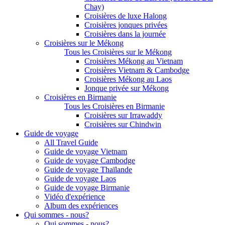
Chay)
Croisières de luxe Halong
Croisières jonques privées
Croisières dans la journée
Croisières sur le Mékong
Tous les Croisières sur le Mékong
Croisières Mékong au Vietnam
Croisières Vietnam & Cambodge
Croisières Mékong au Laos
Jonque privée sur Mékong
Croisières en Birmanie
Tous les Croisières en Birmanie
Croisières sur Irrawaddy
Croisières sur Chindwin
Guide de voyage
All Travel Guide
Guide de voyage Vietnam
Guide de voyage Cambodge
Guide de voyage Thaïlande
Guide de voyage Laos
Guide de voyage Birmanie
Vidéo d'expérience
Album des expériences
Qui sommes - nous?
Qui sommes - nous?