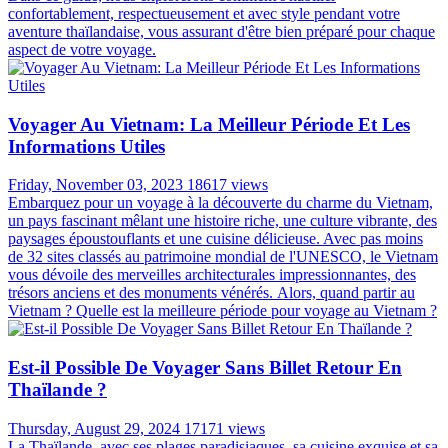
confortablement, respectueusement et avec style pendant votre
aventure thaïlandaise, vous assurant d'être bien préparé pour chaque
aspect de votre voyage.
Voyager Au Vietnam: La Meilleur Période Et Les
Informations Utiles
Friday, November 03, 2023
18617 views
Embarquez pour un voyage à la découverte du charme du Vietnam,
un pays fascinant mêlant une histoire riche, une culture vibrante, des
paysages époustouflants et une cuisine délicieuse. Avec pas moins
de 32 sites classés au patrimoine mondial de l'UNESCO, le Vietnam
vous dévoile des merveilles architecturales impressionnantes, des
trésors anciens et des monuments vénérés. Alors, quand partir au
Vietnam ? Quelle est la meilleure période pour voyage au Vietnam ?
Est-il Possible De Voyager Sans Billet Retour En
Thaïlande ?
Thursday, August 29, 2024
17171 views
La Thaïlande, avec ses plages paradisiaques, sa cuisine exquise et sa