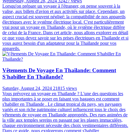
Wednesday, August 28, 2024
32427 views
Lorsqu'on prépare un voyage à l'étranger, on pense souvent à la
valise, aux billets d'avion et aux activités sur place. Cependant, un
aspect crucial est souvent négligé: la compatibilité de nos appareils
électriques avec le système électrique local. C'est particulièrement
vrai pour un voyage en Thaïlande, où le système électrique diffère
de celui de la France. Dans cet article, nous allons explorer en détail
ce que vous devez savoir sur les prises électriques en Thaïlande et si
vous aurez besoin d'un adaptateur pour la Thaïlande pour vos
appareils.
Vêtements De Voyage En Thaïlande: Comment
S'habiller En Thaïlande?
Saturday, August 24, 2024
21815 views
Vous prévoyez un voyage en Thaïlande ? L'une des questions les
plus importantes à se poser en faisant vos bagages est comment
s'habiller en Thaïlande . Le climat tropical du pays, ses paysages
variés et son riche patrimoine culturel influencent tous le choix des
vêtements de voyage en Thaïlande appropriés. Des rues animées de
la ville aux temples sereins en passant par les plages immaculées,
chaque environnement nécessite des choix vestimentaires différents.
Dans ce guide, nous explorerons comment s'habiller