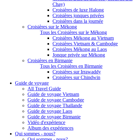
Chay)
Croisières de luxe Halong
Croisières jonques privées
Croisières dans la journée
Croisières sur le Mékong
Tous les Croisières sur le Mékong
Croisières Mékong au Vietnam
Croisières Vietnam & Cambodge
Croisières Mékong au Laos
Jonque privée sur Mékong
Croisières en Birmanie
Tous les Croisières en Birmanie
Croisières sur Irrawaddy
Croisières sur Chindwin
Guide de voyage
All Travel Guide
Guide de voyage Vietnam
Guide de voyage Cambodge
Guide de voyage Thaïlande
Guide de voyage Laos
Guide de voyage Birmanie
Vidéo d'expérience
Album des expériences
Qui sommes - nous?
Qui sommes - nous?