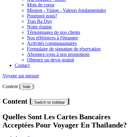
Mots de coeur
Mission - Vision - Valeurs fondamentales
Pourquoi nous?
Tran Ba Duy
Notre équipe
Témoignages de nos clients
Nos références à l'étranger
Activités communautaires
Formulaire de signature de réservation
Abonnez-vous à nos promotions
Obtenez un devis gratuit
Contact
Voyage sur mesure
Content [
]
hide
Content [
]
Switch to sidebar
Quelles Sont Les Cartes Bancaires
Acceptées Pour Voyager En Thaïlande?