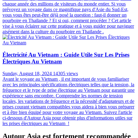
chaque année des millions de visiteurs du monde entier. Si vous
prévoyez un voyage dans ce magnifique pays d'Asie du Sud-Est,
vous vous êtes peut-être déjà posé la question : faut-il donner un
pourboire en Thaïlande ? Et si oui, comment procéder ? Cet article
vise à vous éclairer sur cette pratique et à vous guider pour naviguer
aisément dans la culture du pourboire en Thaïlande .
Électricité Au Vietnam : Guide Utile Sur Les Prises
Électriques Au Vietnam
Sunday, August 18, 2024
14305 views
Avant le voyage au Vietnam , il est important de vous familiariser
avec les principales spécifications électriques telles que la tension, la
fréquence et le type de prise électrique au Vietnam pour garantir une
expérience sans encombre. Comprendre les normes de tension
locales, les variations de fréquence et la nécessité d'adaptateurs et de
prises courant vietnam compatibles vous aidera à bien vous préparer
et à être bien équipé pour votre voyage au Vietnam. Suivez l'article
ci-dessous d'Autour Asia pour obtenir plus d'informations utiles sur
les prises électriques au Vietnam !
Autour Asia est fortement recommandée