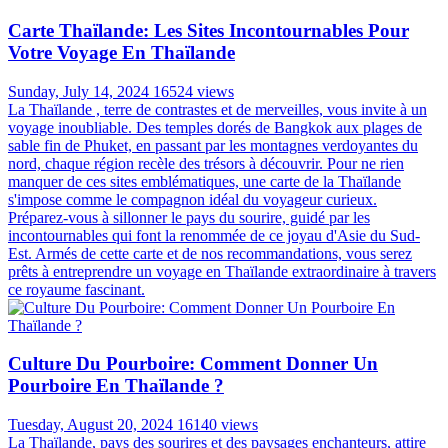
Carte Thaïlande: Les Sites Incontournables Pour
Votre Voyage En Thaïlande
Sunday, July 14, 2024
16524 views
La Thaïlande , terre de contrastes et de merveilles, vous invite à un
voyage inoubliable. Des temples dorés de Bangkok aux plages de
sable fin de Phuket, en passant par les montagnes verdoyantes du
nord, chaque région recèle des trésors à découvrir. Pour ne rien
manquer de ces sites emblématiques, une carte de la Thaïlande
s'impose comme le compagnon idéal du voyageur curieux.
Préparez-vous à sillonner le pays du sourire, guidé par les
incontournables qui font la renommée de ce joyau d'Asie du Sud-
Est. Armés de cette carte et de nos recommandations, vous serez
prêts à entreprendre un voyage en Thaïlande extraordinaire à travers
ce royaume fascinant.
Culture Du Pourboire: Comment Donner Un
Pourboire En Thaïlande ?
Tuesday, August 20, 2024
16140 views
La Thaïlande, pays des sourires et des paysages enchanteurs, attire