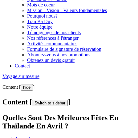
Mots de coeur
Mission - Vision - Valeurs fondamentales
Pourquoi nous?
Tran Ba Duy
Notre équipe
Témoignages de nos clients
Nos références à l'étranger
Activités communautaires
Formulaire de signature de réservation
Abonnez-vous à nos promotions
Obtenez un devis gratuit
Contact
Voyage sur mesure
Content [
]
hide
Content [
]
Switch to sidebar
Quelles Sont Des Meileures Fêtes En
Thaïlande En Avril ?