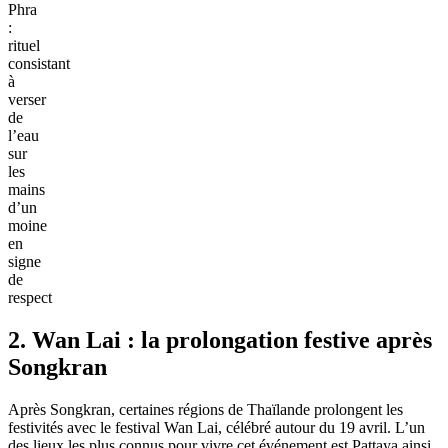
Phra
:
rituel
consistant
à
verser
de
l’eau
sur
les
mains
d’un
moine
en
signe
de
respect
2. Wan Lai : la prolongation festive après
Songkran
Après Songkran, certaines régions de Thaïlande prolongent les
festivités avec le festival Wan Lai, célébré autour du 19 avril. L’un
des lieux les plus connus pour vivre cet événement est Pattaya ainsi