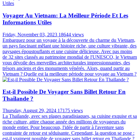
Voyager Au Vietnam: La Meilleur Période Et Les
Informations Utiles
Friday, November 03, 2023
18644 views
Embarquez pour un voyage à la découverte du charme du Vietnam,
un pays fascinant mêlant une histoire riche, une culture vibrante, des
paysages époustouflants et une cuisine délicieuse. Avec pas moins
de 32 sites classés au patrimoine mondial de l'UNESCO, le Vietnam
vous dévoile des merveilles architecturales impressionnantes, des
trésors anciens et des monuments vénérés. Alors, quand partir au
Vietnam ? Quelle est la meilleure période pour voyage au Vietnam ?
Est-il Possible De Voyager Sans Billet Retour En
Thaïlande ?
Thursday, August 29, 2024
17175 views
La Thaïlande, avec ses plages paradisiaques, sa cuisine exquise et sa
riche culture, attire chaque année des millions de voyageurs du
monde entier. Pour beaucoup, l'idée de partir à l'aventure sans
contrainte de retour est séduisante. Cependant, la question se pose :
est-il vraiment possible de voyager sans billet retour en Thaïlande ?