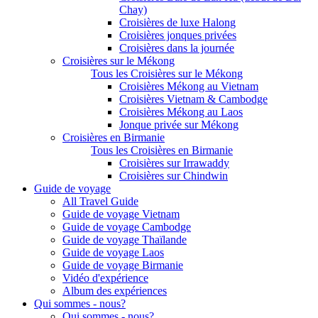
Chay)
Croisières de luxe Halong
Croisières jonques privées
Croisières dans la journée
Croisières sur le Mékong
Tous les Croisières sur le Mékong
Croisières Mékong au Vietnam
Croisières Vietnam & Cambodge
Croisières Mékong au Laos
Jonque privée sur Mékong
Croisières en Birmanie
Tous les Croisières en Birmanie
Croisières sur Irrawaddy
Croisières sur Chindwin
Guide de voyage
All Travel Guide
Guide de voyage Vietnam
Guide de voyage Cambodge
Guide de voyage Thaïlande
Guide de voyage Laos
Guide de voyage Birmanie
Vidéo d'expérience
Album des expériences
Qui sommes - nous?
Qui sommes - nous?