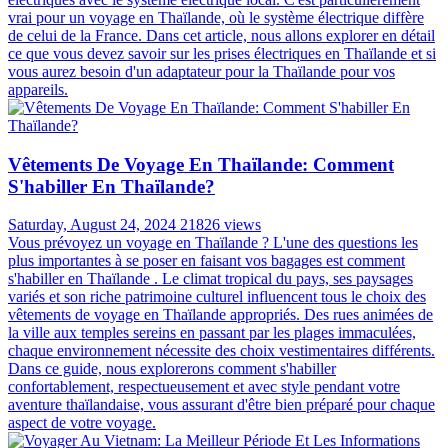
vrai pour un voyage en Thaïlande, où le système électrique diffère
de celui de la France. Dans cet article, nous allons explorer en détail
ce que vous devez savoir sur les prises électriques en Thaïlande et si
vous aurez besoin d'un adaptateur pour la Thaïlande pour vos
appareils.
Vêtements De Voyage En Thaïlande: Comment
S'habiller En Thaïlande?
Saturday, August 24, 2024
21826 views
Vous prévoyez un voyage en Thaïlande ? L'une des questions les
plus importantes à se poser en faisant vos bagages est comment
s'habiller en Thaïlande . Le climat tropical du pays, ses paysages
variés et son riche patrimoine culturel influencent tous le choix des
vêtements de voyage en Thaïlande appropriés. Des rues animées de
la ville aux temples sereins en passant par les plages immaculées,
chaque environnement nécessite des choix vestimentaires différents.
Dans ce guide, nous explorerons comment s'habiller
confortablement, respectueusement et avec style pendant votre
aventure thaïlandaise, vous assurant d'être bien préparé pour chaque
aspect de votre voyage.