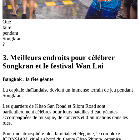
Que
faire
pendant
Songkran
?
3. Meilleurs endroits pour célébrer
Songkran et le festival Wan Lai
Bangkok : la fête géante
La capitale thaïlandaise devient un immense terrain de jeu pendant
Songkran.
Les quartiers de Khao San Road et Silom Road sont
particulièrement célèbres pour leurs batailles d’eau géantes
accompagnées de musique, de concerts et d’animations dans les
rues.
Pour une atmosphère plus familiale et élégante, le complexe
ICONSIAM, situé au bord du fleuve Chao Phraya, organise