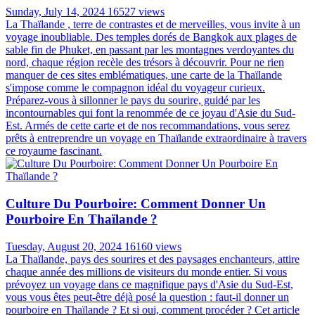
Sunday, July 14, 2024
16527 views
La Thaïlande , terre de contrastes et de merveilles, vous invite à un
voyage inoubliable. Des temples dorés de Bangkok aux plages de
sable fin de Phuket, en passant par les montagnes verdoyantes du
nord, chaque région recèle des trésors à découvrir. Pour ne rien
manquer de ces sites emblématiques, une carte de la Thaïlande
s'impose comme le compagnon idéal du voyageur curieux.
Préparez-vous à sillonner le pays du sourire, guidé par les
incontournables qui font la renommée de ce joyau d'Asie du Sud-
Est. Armés de cette carte et de nos recommandations, vous serez
prêts à entreprendre un voyage en Thaïlande extraordinaire à travers
ce royaume fascinant.
Culture Du Pourboire: Comment Donner Un
Pourboire En Thaïlande ?
Tuesday, August 20, 2024
16160 views
La Thaïlande, pays des sourires et des paysages enchanteurs, attire
chaque année des millions de visiteurs du monde entier. Si vous
prévoyez un voyage dans ce magnifique pays d'Asie du Sud-Est,
vous vous êtes peut-être déjà posé la question : faut-il donner un
pourboire en Thaïlande ? Et si oui, comment procéder ? Cet article