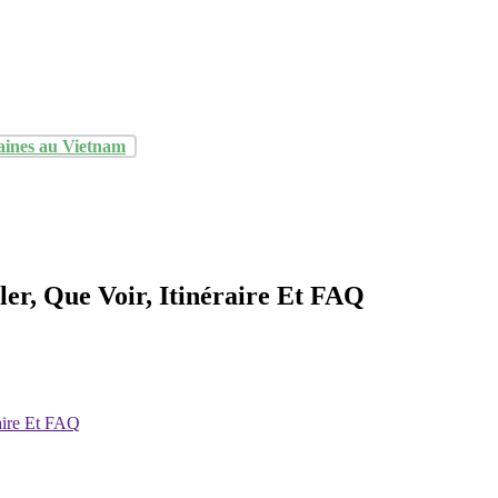
aines au Vietnam
er, Que Voir, Itinéraire Et FAQ
aire Et FAQ