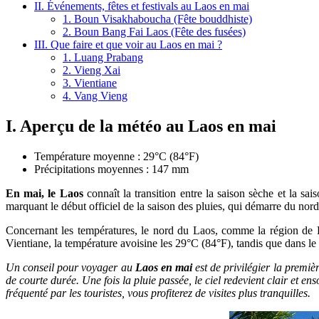
II. Événements, fêtes et festivals au Laos en mai
1. Boun Visakhaboucha (Fête bouddhiste)
2. Boun Bang Fai Laos (Fête des fusées)
III. Que faire et que voir au Laos en mai ?
1. Luang Prabang
2. Vieng Xai
3. Vientiane
4. Vang Vieng
I. Aperçu de la météo au Laos en mai
Température moyenne : 29°C (84°F)
Précipitations moyennes : 147 mm
En mai, le Laos
connaît la transition entre la saison sèche et la sa
marquant le début officiel de la saison des pluies, qui démarre du nor
Concernant les températures, le nord du Laos, comme la région de L
Vientiane, la température avoisine les 29°C (84°F), tandis que dans le 
Un conseil pour voyager au
Laos en mai
est de privilégier la premièr
de courte durée. Une fois la pluie passée, le ciel redevient clair et en
fréquenté par les touristes, vous profiterez de visites plus tranquilles.