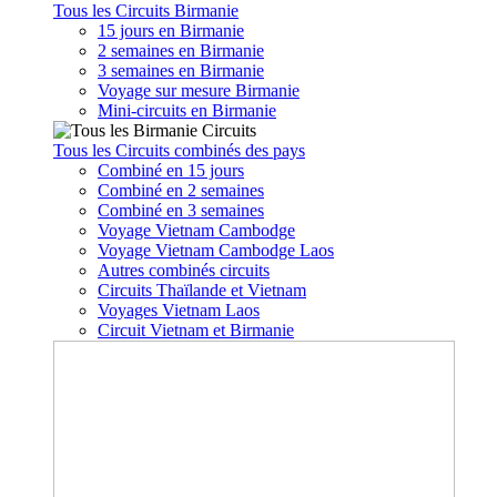
Tous les Circuits Birmanie
15 jours en Birmanie
2 semaines en Birmanie
3 semaines en Birmanie
Voyage sur mesure Birmanie
Mini-circuits en Birmanie
Tous les Circuits combinés des pays
Combiné en 15 jours
Combiné en 2 semaines
Combiné en 3 semaines
Voyage Vietnam Cambodge
Voyage Vietnam Cambodge Laos
Autres combinés circuits
Circuits Thaïlande et Vietnam
Voyages Vietnam Laos
Circuit Vietnam et Birmanie