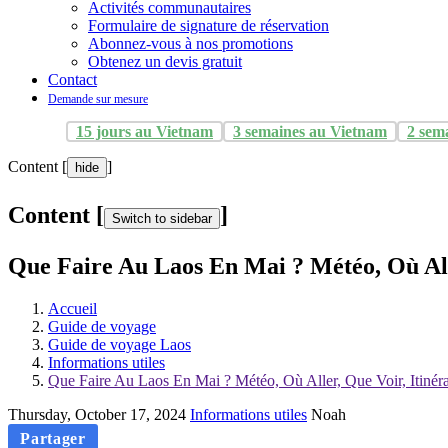
Activités communautaires
Formulaire de signature de réservation
Abonnez-vous à nos promotions
Obtenez un devis gratuit
Contact
Demande sur mesure
15 jours au Vietnam
3 semaines au Vietnam
2 sem
Content [
]
hide
Content [
]
Switch to sidebar
Que Faire Au Laos En Mai ? Météo, Où All
Accueil
Guide de voyage
Guide de voyage Laos
Informations utiles
Que Faire Au Laos En Mai ? Météo, Où Aller, Que Voir, Itinér
Thursday, October 17, 2024
Informations utiles
Noah
Partager