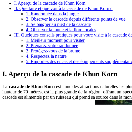
I. Aperçu de la cascade de Khun Korn
II. Que faire et que voir à la cascade de Khun Korn?
1. Randonnée dans la jungle
2. Observer la cascade depuis différents points de vue
3. Se baigner au pied de la cascade
4. Observer la faune et la flore locales
III. Quelques conseils pratiques pour votre visite à la cascade
1. Meilleur moment pour visiter
2. Préparez votre randonnée
3. Protégez-vous de la brume
4. Respectez la nature
5. Emportez des encas et des équipements supplémentair
I. Aperçu de la cascade de Khun Korn
La
cascade de Khun Korn
est l'une des attractions naturelles les p
hauteur de 70 mètres, est la plus grande de la région, offrant un spec
cascade est alimentée par un ruisseau qui prend sa source dans la monta