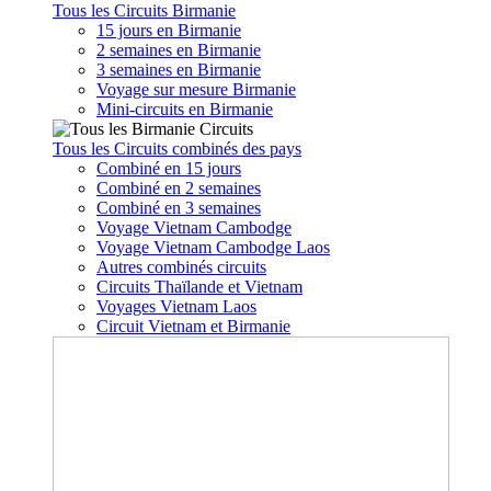
Tous les Circuits Birmanie
15 jours en Birmanie
2 semaines en Birmanie
3 semaines en Birmanie
Voyage sur mesure Birmanie
Mini-circuits en Birmanie
Tous les Circuits combinés des pays
Combiné en 15 jours
Combiné en 2 semaines
Combiné en 3 semaines
Voyage Vietnam Cambodge
Voyage Vietnam Cambodge Laos
Autres combinés circuits
Circuits Thaïlande et Vietnam
Voyages Vietnam Laos
Circuit Vietnam et Birmanie