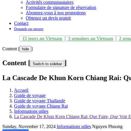
Activités communautaires
Formulaire de signature de réservation
Abonnez-vous à nos promotions
Obtenez un devis gratuit
Contact
Demande sur mesure
15 jours au Vietnam
3 semaines au Vietnam
2 sem
Content [
]
hide
Content [
]
Switch to sidebar
La Cascade De Khun Korn Chiang Rai: Que
Accueil
Guide de voyage
Guide de voyage Thaïlande
Guide de voyage Chiang Rai
Informations utiles
La Cascade De Khun Korn Chiang Rai: Que Faire, Que Voir E
Sunday, November 17, 2024
Informations utiles
Nguyen Phuong