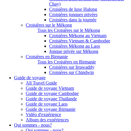
Chay)
Croisières de luxe Halong
Croisières jonques privées
Croisières dans la journée
Croisières sur le Mékong
Tous les Croisières sur le Mékong
Croisières Mékong au Vietnam
Croisières Vietnam & Cambodge
Croisières Mékong au Laos
Jonque privée sur Mékong
Croisières en Birmanie
Tous les Croisières en Birmanie
Croisières sur Irrawaddy
Croisières sur Chindwin
Guide de voyage
All Travel Guide
Guide de voyage Vietnam
Guide de voyage Cambodge
Guide de voyage Thaïlande
Guide de voyage Laos
Guide de voyage Birmanie
Vidéo d'expérience
Album des expériences
Qui sommes - nous?
Qui sommes - nous?