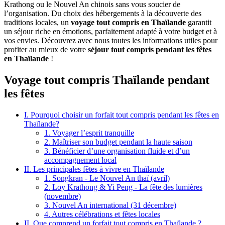
Krathong ou le Nouvel An chinois sans vous soucier de
l’organisation. Du choix des hébergements à la découverte des
traditions locales, un
voyage tout compris en Thaïlande
garantit
un séjour riche en émotions, parfaitement adapté à votre budget et à
vos envies. Découvrez avec nous toutes les informations utiles pour
profiter au mieux de votre
séjour tout compris pendant les fêtes
en Thaïlande
!
Voyage tout compris Thaïlande pendant
les fêtes
I. Pourquoi choisir un forfait tout compris pendant les fêtes en
Thaïlande?
1. Voyager l’esprit tranquille
2. Maîtriser son budget pendant la haute saison
3. Bénéficier d’une organisation fluide et d’un
accompagnement local
II. Les principales fêtes à vivre en Thaïlande
1. Songkran - Le Nouvel An thaï (avril)
2. Loy Krathong & Yi Peng - La fête des lumières
(novembre)
3. Nouvel An international (31 décembre)
4. Autres célébrations et fêtes locales
II. Que comprend un forfait tout compris en Thaïlande ?