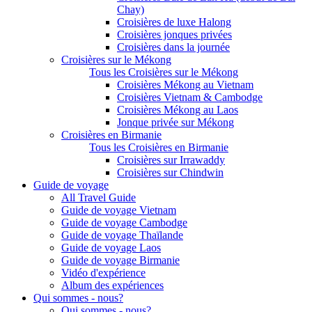
Chay)
Croisières de luxe Halong
Croisières jonques privées
Croisières dans la journée
Croisières sur le Mékong
Tous les Croisières sur le Mékong
Croisières Mékong au Vietnam
Croisières Vietnam & Cambodge
Croisières Mékong au Laos
Jonque privée sur Mékong
Croisières en Birmanie
Tous les Croisières en Birmanie
Croisières sur Irrawaddy
Croisières sur Chindwin
Guide de voyage
All Travel Guide
Guide de voyage Vietnam
Guide de voyage Cambodge
Guide de voyage Thaïlande
Guide de voyage Laos
Guide de voyage Birmanie
Vidéo d'expérience
Album des expériences
Qui sommes - nous?
Qui sommes - nous?