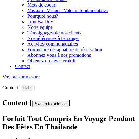
Mots de coeur
Mission - Vision - Valeurs fondamentales
Pourquoi nous?
Tran Ba Duy
Notre équipe
Témoignages de nos clients
Nos références à l'étranger
Activités communautaires
Formulaire de signature de réservation
Abonnez-vous à nos promotions
Obtenez un devis gratuit
Contact
Voyage sur mesure
Content [
]
hide
Content [
]
Switch to sidebar
Forfait Tout Compris En Voyage Pendant
Des Fêtes En Thailande