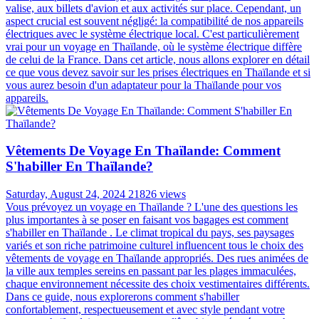
valise, aux billets d'avion et aux activités sur place. Cependant, un
aspect crucial est souvent négligé: la compatibilité de nos appareils
électriques avec le système électrique local. C'est particulièrement
vrai pour un voyage en Thaïlande, où le système électrique diffère
de celui de la France. Dans cet article, nous allons explorer en détail
ce que vous devez savoir sur les prises électriques en Thaïlande et si
vous aurez besoin d'un adaptateur pour la Thaïlande pour vos
appareils.
Vêtements De Voyage En Thaïlande: Comment
S'habiller En Thaïlande?
Saturday, August 24, 2024
21826 views
Vous prévoyez un voyage en Thaïlande ? L'une des questions les
plus importantes à se poser en faisant vos bagages est comment
s'habiller en Thaïlande . Le climat tropical du pays, ses paysages
variés et son riche patrimoine culturel influencent tous le choix des
vêtements de voyage en Thaïlande appropriés. Des rues animées de
la ville aux temples sereins en passant par les plages immaculées,
chaque environnement nécessite des choix vestimentaires différents.
Dans ce guide, nous explorerons comment s'habiller
confortablement, respectueusement et avec style pendant votre