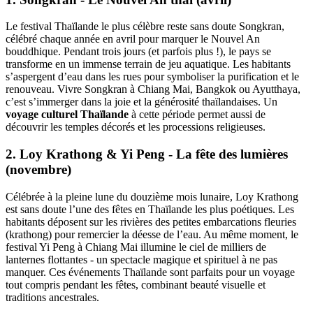
Le festival Thaïlande le plus célèbre reste sans doute Songkran,
célébré chaque année en avril pour marquer le Nouvel An
bouddhique. Pendant trois jours (et parfois plus !), le pays se
transforme en un immense terrain de jeu aquatique. Les habitants
s’aspergent d’eau dans les rues pour symboliser la purification et le
renouveau. Vivre Songkran à Chiang Mai, Bangkok ou Ayutthaya,
c’est s’immerger dans la joie et la générosité thaïlandaises. Un
voyage culturel Thaïlande
à cette période permet aussi de
découvrir les temples décorés et les processions religieuses.
2. Loy Krathong & Yi Peng - La fête des lumières
(novembre)
Célébrée à la pleine lune du douzième mois lunaire, Loy Krathong
est sans doute l’une des fêtes en Thaïlande les plus poétiques. Les
habitants déposent sur les rivières des petites embarcations fleuries
(krathong) pour remercier la déesse de l’eau. Au même moment, le
festival Yi Peng à Chiang Mai illumine le ciel de milliers de
lanternes flottantes - un spectacle magique et spirituel à ne pas
manquer. Ces événements Thaïlande sont parfaits pour un voyage
tout compris pendant les fêtes, combinant beauté visuelle et
traditions ancestrales.