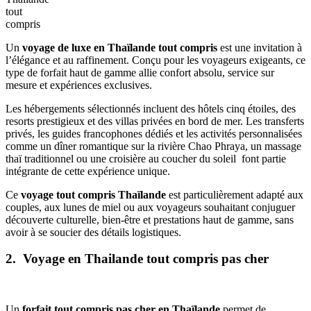
tout
compris
Un
voyage de luxe en Thaïlande tout compris
est une invitation à
l’élégance et au raffinement. Conçu pour les voyageurs exigeants, ce
type de forfait haut de gamme allie confort absolu, service sur
mesure et expériences exclusives.
Les hébergements sélectionnés incluent des hôtels cinq étoiles, des
resorts prestigieux et des villas privées en bord de mer. Les transferts
privés, les guides francophones dédiés et les activités personnalisées
comme un dîner romantique sur la rivière Chao Phraya, un massage
thaï traditionnel ou une croisière au coucher du soleil font partie
intégrante de cette expérience unique.
Ce
voyage tout compris Thaïlande
est particulièrement adapté aux
couples, aux lunes de miel ou aux voyageurs souhaitant conjuguer
découverte culturelle, bien-être et prestations haut de gamme, sans
avoir à se soucier des détails logistiques.
2. Voyage en Thailande tout compris pas cher
Un
forfait tout compris pas cher en Thaïlande
permet de