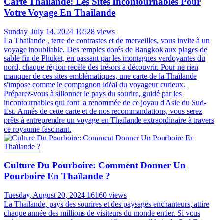
Carte Thaïlande: Les Sites Incontournables Pour
Votre Voyage En Thaïlande
Sunday, July 14, 2024
16528 views
La Thaïlande , terre de contrastes et de merveilles, vous invite à un
voyage inoubliable. Des temples dorés de Bangkok aux plages de
sable fin de Phuket, en passant par les montagnes verdoyantes du
nord, chaque région recèle des trésors à découvrir. Pour ne rien
manquer de ces sites emblématiques, une carte de la Thaïlande
s'impose comme le compagnon idéal du voyageur curieux.
Préparez-vous à sillonner le pays du sourire, guidé par les
incontournables qui font la renommée de ce joyau d'Asie du Sud-
Est. Armés de cette carte et de nos recommandations, vous serez
prêts à entreprendre un voyage en Thaïlande extraordinaire à travers
ce royaume fascinant.
Culture Du Pourboire: Comment Donner Un
Pourboire En Thaïlande ?
Tuesday, August 20, 2024
16160 views
La Thaïlande, pays des sourires et des paysages enchanteurs, attire
chaque année des millions de visiteurs du monde entier. Si vous