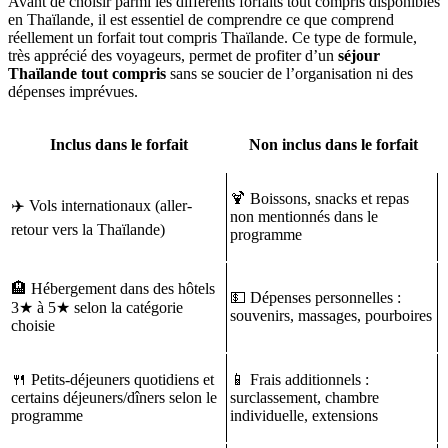
Avant de choisir parmi les différents forfaits tout compris disponibles
en Thaïlande, il est essentiel de comprendre ce que comprend
réellement un forfait tout compris Thaïlande. Ce type de formule,
très apprécié des voyageurs, permet de profiter d’un
séjour
Thaïlande tout compris
sans se soucier de l’organisation ni des
dépenses imprévues.
Inclus dans le forfait
Non inclus dans le forfait
🍹 Boissons, snacks et repas
✈️ Vols internationaux (aller-
non mentionnés dans le
retour vers la Thaïlande)
programme
🏨 Hébergement dans des hôtels
💵 Dépenses personnelles :
3★ à 5★ selon la catégorie
souvenirs, massages, pourboires
choisie
🍴 Petits-déjeuners quotidiens et
📱 Frais additionnels :
certains déjeuners/dîners selon le
surclassement, chambre
programme
individuelle, extensions