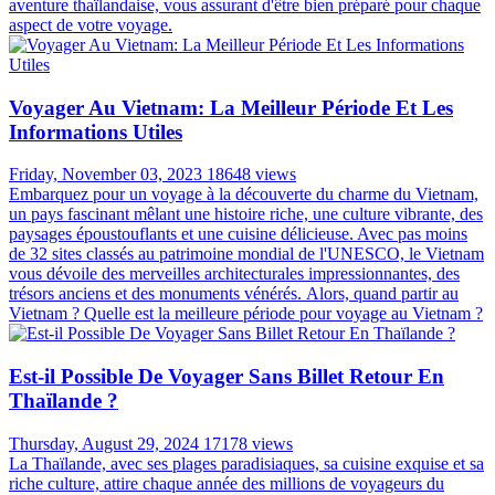
aventure thaïlandaise, vous assurant d'être bien préparé pour chaque
aspect de votre voyage.
Voyager Au Vietnam: La Meilleur Période Et Les
Informations Utiles
Friday, November 03, 2023
18648 views
Embarquez pour un voyage à la découverte du charme du Vietnam,
un pays fascinant mêlant une histoire riche, une culture vibrante, des
paysages époustouflants et une cuisine délicieuse. Avec pas moins
de 32 sites classés au patrimoine mondial de l'UNESCO, le Vietnam
vous dévoile des merveilles architecturales impressionnantes, des
trésors anciens et des monuments vénérés. Alors, quand partir au
Vietnam ? Quelle est la meilleure période pour voyage au Vietnam ?
Est-il Possible De Voyager Sans Billet Retour En
Thaïlande ?
Thursday, August 29, 2024
17178 views
La Thaïlande, avec ses plages paradisiaques, sa cuisine exquise et sa
riche culture, attire chaque année des millions de voyageurs du