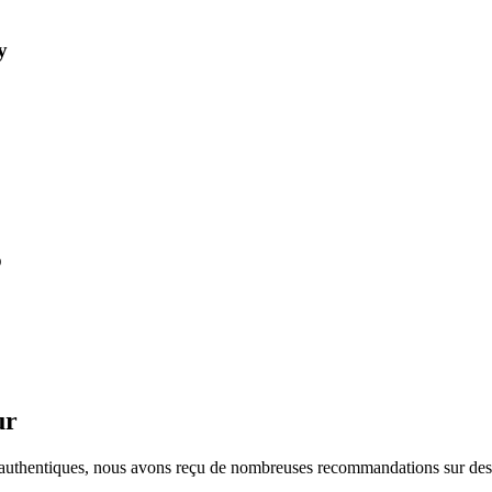
y
o
ur
ces authentiques, nous avons reçu de nombreuses recommandations sur de