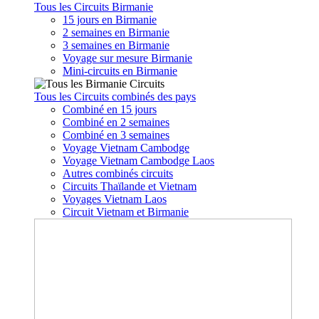
Tous les Circuits Birmanie
15 jours en Birmanie
2 semaines en Birmanie
3 semaines en Birmanie
Voyage sur mesure Birmanie
Mini-circuits en Birmanie
Tous les Circuits combinés des pays
Combiné en 15 jours
Combiné en 2 semaines
Combiné en 3 semaines
Voyage Vietnam Cambodge
Voyage Vietnam Cambodge Laos
Autres combinés circuits
Circuits Thaïlande et Vietnam
Voyages Vietnam Laos
Circuit Vietnam et Birmanie